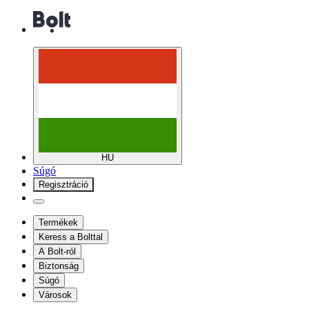
HU
Súgó
Regisztráció
Termékek
Keress a Bolttal
A Bolt-ról
Biztonság
Súgó
Városok