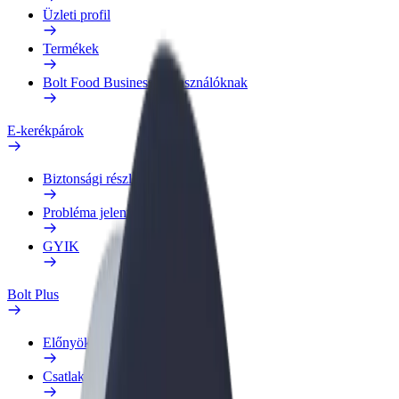
Üzleti profil
Termékek
Bolt Food Business felhasználóknak
E-kerékpárok
Biztonsági részleg
Probléma jelentése
GYIK
Bolt Plus
Előnyök
Csatlakozás