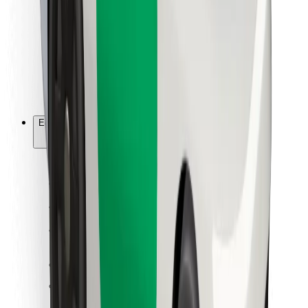
Ételfutároknak
Bolt Food
Flottapartnereknek
Éttermeknek
Bolt for Business
Egyéb
Beszállítók
Felhasználási feltételek
Sütik
Biztonság
Pár perc alatt ott vagyunk érted!
Bolt alkalmazás letöltése