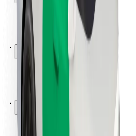
Utasbiztonság
Sofőr biztonság
E-roller biztonság
Biztonsági részleg
Városok
Lokációk
Városi megoldások
Repülőtér
Bolt töltőállomások
Súgó
Utasoknak
Sofőröknek