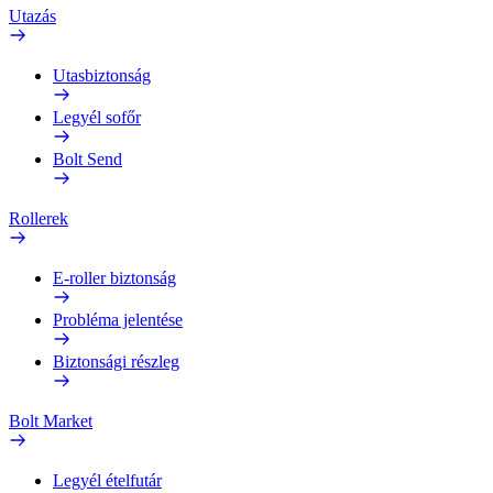
Utazás
Utasbiztonság
Legyél sofőr
Bolt Send
Rollerek
E-roller biztonság
Probléma jelentése
Biztonsági részleg
Bolt Market
Legyél ételfutár