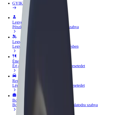
GYIK
Legyél sofőr
Pénzkereseti lehetőség igényeidre szabva
Legyél futár
Legyél futár és részesülj heti kifizetésben
Étterem vagy üzlet hozzáadása
Érj el több felhasználót és növeld keresetedet
Regisztrálj flottatulajdonosként
Légy Bolt flottapartner és növeld keresetedet
Bolt for Business
Bolt termékek és szolgáltatások a vállalatodra szabva