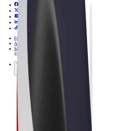
Felhasználási feltételek
Adatvédelem
Sütik
© 2026 Bolt Technology OÜ
Termékek
Utazás
Rollerek
Bolt Market
Bolt Food
Bolt Drive
Bolt cégeknek