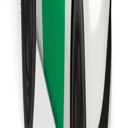
Találd meg kedvenc ételedet!
Bolt Food app letöltése