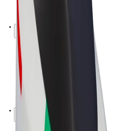
E-kerékpárok
Bolt Plus
Keress a Bolttal
Sofőrök
Sofőr kereset
Futárok
Futár kereset
Bolt Food kereskedők
Flották
Franchise-ok
A Bolt-ról
Karrier