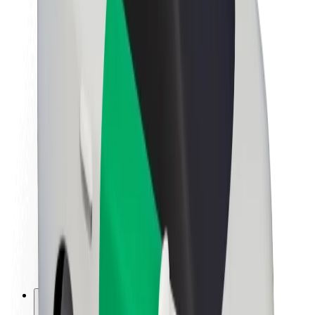
A Boltról
Fenntarthatóság a Boltnál
Project Zero
Blog
Sajtószoba
Brand
Küldetés
Befektetői kapcsolatok
Vezetőség
Márka
Média
Urban Fund
Biztonság