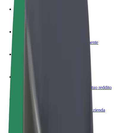
Diventa un driver
Fai soldi alle tue condizioni
Diventa un autista Bolt
Fornisci cibo e ricevi pagato settimanalmente
Aggiungi il tuo ristorante o negozio
Ottieni più clienti e aumenta le vendite
Iscriviti come proprietario della flotta
Aggiungi la tua flotta a Bolt e aumenta il tuo reddito
Bolt per le aziende
Prodotti e servizi Bolt scalabili per la tua azienda