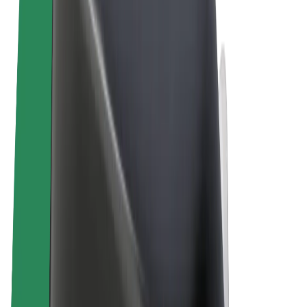
Termini e condizioni
Privacy
Cookies
© 2026 Bolt Technology OÜ
Prodotti
Corse
Monopattini
Bolt Market
Bolt Food
Bolt Drive
Bolt per le aziende
Bicicletta elettrica