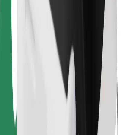
Bolt Food
Per i proprietari di flotta
Per ristoranti
Bolt per le aziende
Altro
Fornitori
Termini e condizioni
Cookies
Sicurezza
Fai una corsa in pochi minuti!
Scarica Bolt
Trova il tuo cibo preferito!