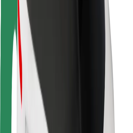
Guida in sicurezza
Vai in sicurezza
Laboratorio sulla Sicurezza
Città
Posizioni
Soluzioni Per la Città
Aeroporti
Stazioni di ricarica
Supporto
Per i Guidatori
Per i conducenti
Per corrieri