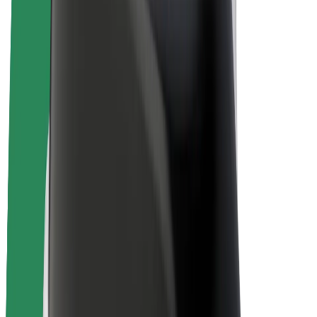
Bolt Plus
Collabora con Bolt
Autisti
Ricavi autista
Corriere
Ricavi corriere
Esercenti Bolt Food
Flotte
Franchise
Società
Lavora con noi
Informazioni Su Bolt