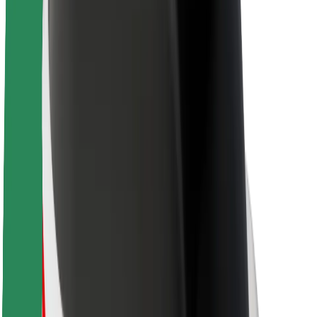
Sostenibilità in Bolt
Project Zero
Blog
Sala stampa
Linee guida del marchio
Missione
Relazioni con gli investitori
Leadership
Marca
Media
Fondo Urban
Sicurezza
Viaggia in sicurezza