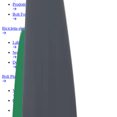
Prodotti
Bolt Food per il commercio
Bicicletta elettrica
Laboratorio sulla Sicurezza
Segnala un problema
Domande Frequenti
Bolt Plus
Vantaggi
Come aderire
Domande Frequenti