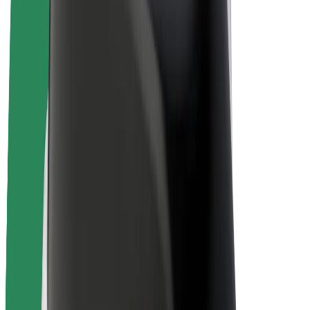
Bolt Plus
Collabora con Bolt
Autisti
Ricavi autista
Corriere
Ricavi corriere
Esercenti Bolt Food
Flotte
Franchise
Società
Lavora con noi
Informazioni Su Bolt