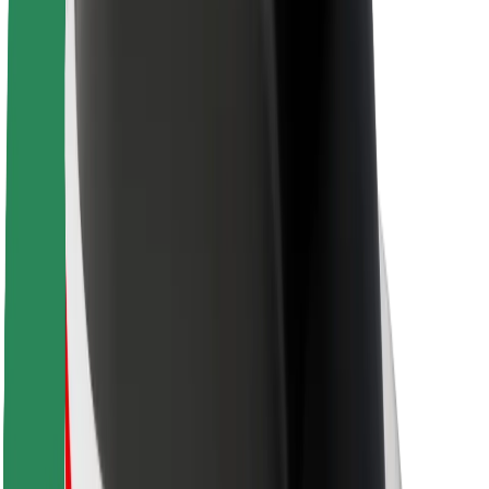
Sostenibilità in Bolt
Project Zero
Blog
Sala stampa
Linee guida del marchio
Missione
Relazioni con gli investitori
Leadership
Marca
Media
Fondo Urban
Sicurezza
Viaggia in sicurezza