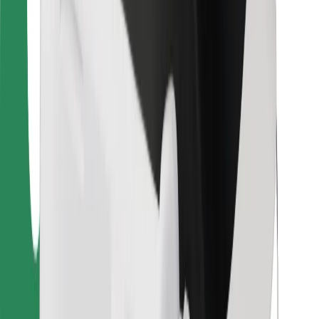
Bolt Food
Per i proprietari di flotta
Per ristoranti
Bolt per le aziende
Altro
Fornitori
Termini e condizioni
Cookies
Sicurezza
Fai una corsa in pochi minuti!
Scarica Bolt
Trova il tuo cibo preferito!