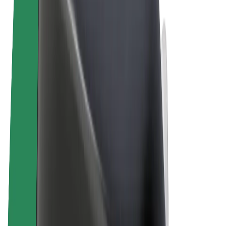
Termini e condizioni
Privacy
Cookies
© 2026 Bolt Technology OÜ
Prodotti
Corse
Monopattini
Bolt Market
Bolt Food
Bolt Drive
Bolt per le aziende
Bicicletta elettrica