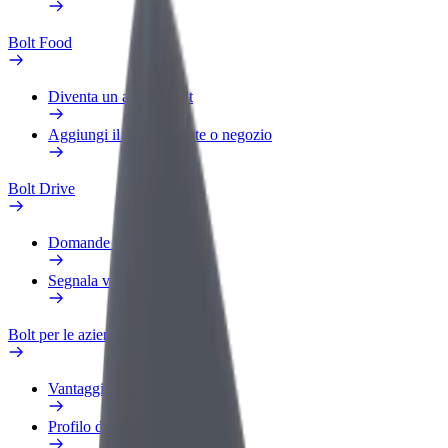
Bolt Food
Diventa un autista Bolt
Aggiungi il tuo ristorante o negozio
Bolt Drive
Domande Frequenti
Segnala veicolo
Bolt per le aziende
Vantaggi
Profilo di lavoro