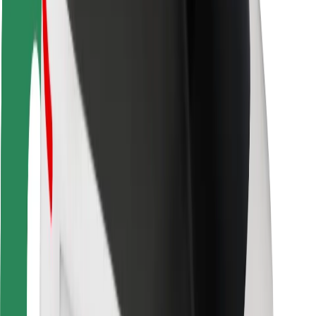
Guida in sicurezza
Vai in sicurezza
Laboratorio sulla Sicurezza
Città
Posizioni
Soluzioni Per la Città
Aeroporti
Stazioni di ricarica
Supporto
Per i Guidatori
Per i conducenti
Per corrieri