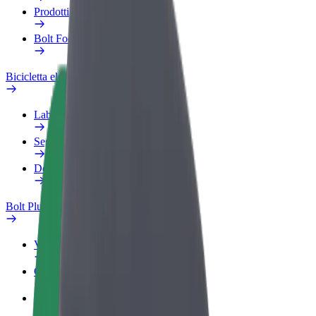
Prodotti
Bolt Food per il commercio
Bicicletta elettrica
Laboratorio sulla Sicurezza
Segnala un problema
Domande Frequenti
Bolt Plus
Vantaggi
Come aderire
Domande Frequenti