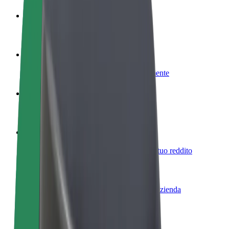
Diventa un driver
Fai soldi alle tue condizioni
Diventa un autista Bolt
Fornisci cibo e ricevi pagato settimanalmente
Aggiungi il tuo ristorante o negozio
Ottieni più clienti e aumenta le vendite
Iscriviti come proprietario della flotta
Aggiungi la tua flotta a Bolt e aumenta il tuo reddito
Bolt per le aziende
Prodotti e servizi Bolt scalabili per la tua azienda