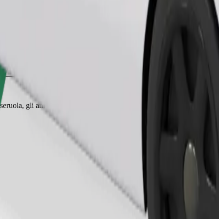
Ordina corsa
eruola, gli animali piccoli hanno bisogno di un trasportino e i sedili de