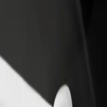
iungi il tuo ristorante o
Iscriviti come proprietario della flotta
ozio
Aggiungi la tua flotta a Bolt e aumenta il
ieni più clienti e aumenta le
tuo reddito
dite
on Częstochowa
tion Częstochowa? Esplora i nostri servizi e scegli quello perfetto per
Scarica l'app