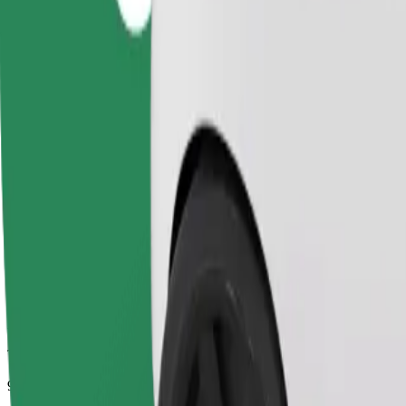
Tempo di viaggio stimato
9 min
Distanza stimata
4,3 km
Passeggeri
1-4
Prezzo stimato
18,20 PLN
Comfort
Auto più grandi con maggiore spazio per le gambe e il bagaglio
Tempo di viaggio stimato
9 min