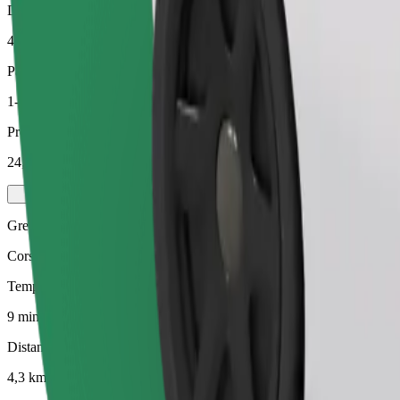
Distanza stimata
4,3 km
Passeggeri
1-4
Prezzo stimato
24,20 PLN
Green
Corse efficienti in veicoli ibridi ed elettrici
Tempo di viaggio stimato
9 min
Distanza stimata
4,3 km