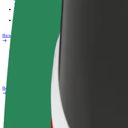
Prodotti
Bolt Food per il commercio
Bicicletta elettrica
Laboratorio sulla Sicurezza
Segnala un problema
Domande Frequenti
Bolt Plus
Vantaggi
Come aderire
Domande Frequenti