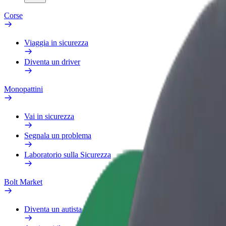
Corse
Viaggia in sicurezza
Diventa un driver
Monopattini
Vai in sicurezza
Segnala un problema
Laboratorio sulla Sicurezza
Bolt Market
Diventa un autista Bolt