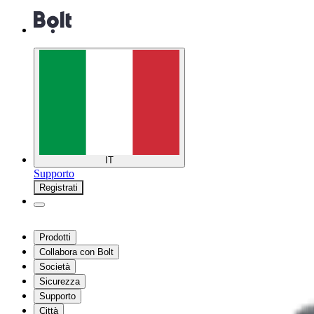
IT
Supporto
Registrati
Prodotti
Collabora con Bolt
Società
Sicurezza
Supporto
Città