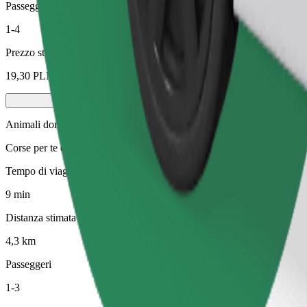
Passeggeri
1-4
Prezzo stimato
19,30 PLN
Animali domestici
Corse per te e il tuo animale domestico. I cani devono indossare la mus
Tempo di viaggio stimato
9 min
Distanza stimata
4,3 km
Passeggeri
1-3