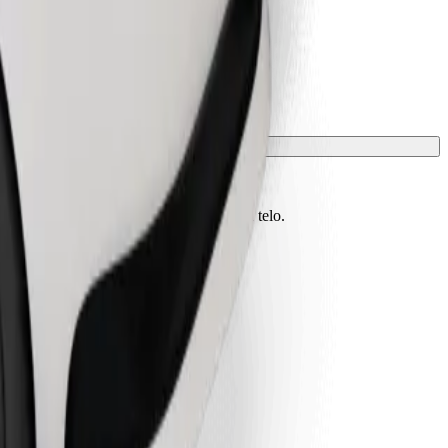
vono essere protetti con una coperta o un telo.