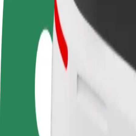
Diventa un driver
Diventa un autista Bolt
Agg
Fai soldi alle tue
Fornisci cibo e ricevi pagato
neg
condizioni
settimanalmente
Ott
ven
Come arrivare da Raków - Dworzec PKP a Bus stati
Cerchi il modo migliore per arrivare da Raków - Dworzec PKP a Bus sta
Da
Raków - Dworzec PKP
A
Bus station Częstochowa
Comodità e comfort a portata di clic!
Bolt
Corse affidabili in auto medie di uso quotidiano.