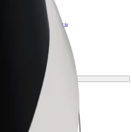
Bolt per le aziende
Prodotti e servizi Bolt scalabili per la
tua azienda
 il tuo viaggio.