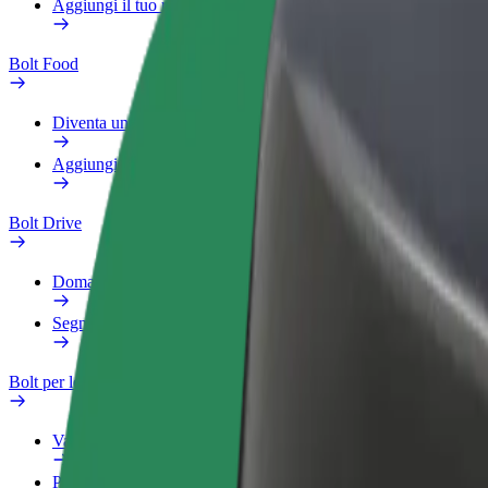
Aggiungi il tuo ristorante o negozio
Bolt Food
Diventa un autista Bolt
Aggiungi il tuo ristorante o negozio
Bolt Drive
Domande Frequenti
Segnala veicolo
Bolt per le aziende
Vantaggi
Profilo di lavoro