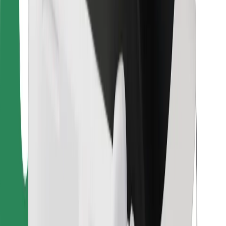
Bolt Food
Per i proprietari di flotta
Per ristoranti
Bolt per le aziende
Altro
Fornitori
Termini e condizioni
Cookies
Sicurezza
Fai una corsa in pochi minuti!
Scarica Bolt
Trova il tuo cibo preferito!