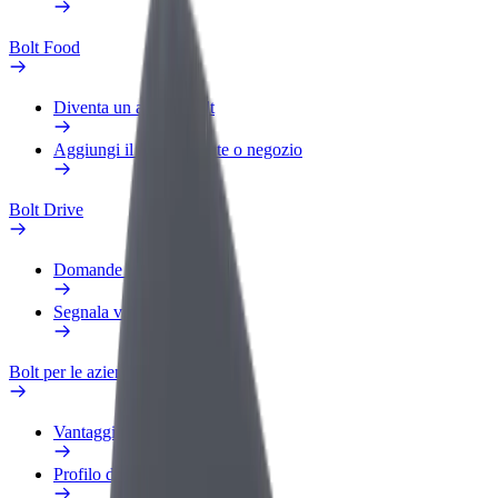
Bolt Food
Diventa un autista Bolt
Aggiungi il tuo ristorante o negozio
Bolt Drive
Domande Frequenti
Segnala veicolo
Bolt per le aziende
Vantaggi
Profilo di lavoro