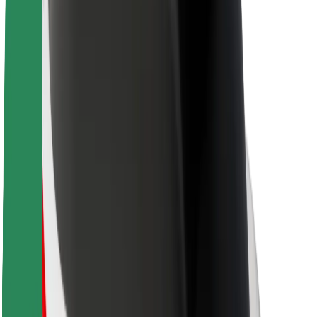
Sostenibilità in Bolt
Project Zero
Blog
Sala stampa
Linee guida del marchio
Missione
Relazioni con gli investitori
Leadership
Marca
Media
Fondo Urban
Sicurezza
Viaggia in sicurezza