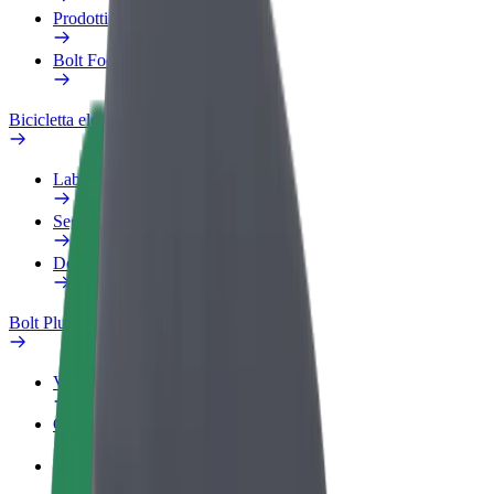
Prodotti
Bolt Food per il commercio
Bicicletta elettrica
Laboratorio sulla Sicurezza
Segnala un problema
Domande Frequenti
Bolt Plus
Vantaggi
Come aderire
Domande Frequenti