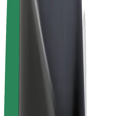
Termini e condizioni
Privacy
Cookies
© 2026 Bolt Technology OÜ
Prodotti
Corse
Monopattini
Bolt Market
Bolt Food
Bolt Drive
Bolt per le aziende
Bicicletta elettrica