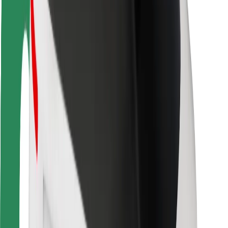
Guida in sicurezza
Vai in sicurezza
Laboratorio sulla Sicurezza
Città
Posizioni
Soluzioni Per la Città
Aeroporti
Stazioni di ricarica
Supporto
Per i Guidatori
Per i conducenti
Per corrieri