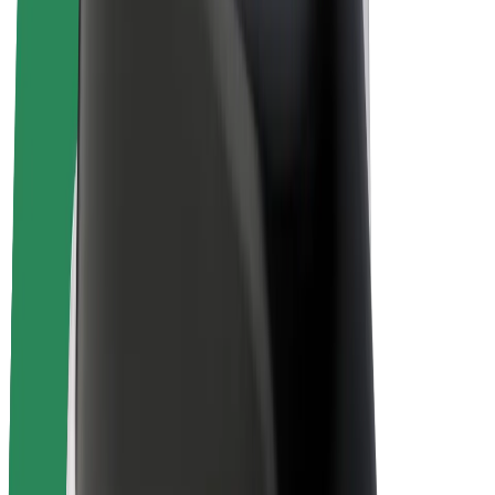
Bolt Plus
Collabora con Bolt
Autisti
Ricavi autista
Corriere
Ricavi corriere
Esercenti Bolt Food
Flotte
Franchise
Società
Lavora con noi
Informazioni Su Bolt