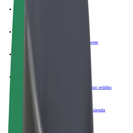
Diventa un driver
Fai soldi alle tue condizioni
Diventa un autista Bolt
Fornisci cibo e ricevi pagato settimanalmente
Aggiungi il tuo ristorante o negozio
Ottieni più clienti e aumenta le vendite
Iscriviti come proprietario della flotta
Aggiungi la tua flotta a Bolt e aumenta il tuo reddito
Bolt per le aziende
Prodotti e servizi Bolt scalabili per la tua azienda