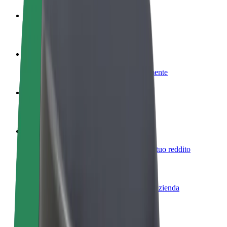
Diventa un driver
Fai soldi alle tue condizioni
Diventa un autista Bolt
Fornisci cibo e ricevi pagato settimanalmente
Aggiungi il tuo ristorante o negozio
Ottieni più clienti e aumenta le vendite
Iscriviti come proprietario della flotta
Aggiungi la tua flotta a Bolt e aumenta il tuo reddito
Bolt per le aziende
Prodotti e servizi Bolt scalabili per la tua azienda