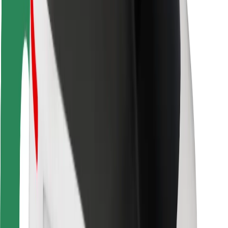
Guida in sicurezza
Vai in sicurezza
Laboratorio sulla Sicurezza
Città
Posizioni
Soluzioni Per la Città
Aeroporti
Stazioni di ricarica
Supporto
Per i Guidatori
Per i conducenti
Per corrieri