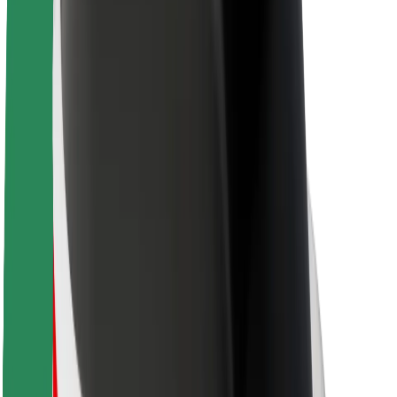
Sostenibilità in Bolt
Project Zero
Blog
Sala stampa
Linee guida del marchio
Missione
Relazioni con gli investitori
Leadership
Marca
Media
Fondo Urban
Sicurezza
Viaggia in sicurezza