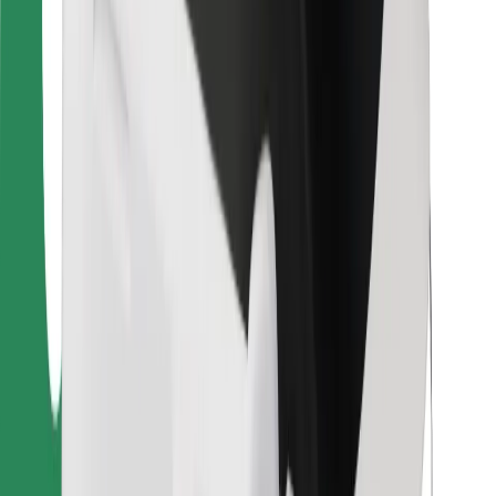
Bolt Food
Per i proprietari di flotta
Per ristoranti
Bolt per le aziende
Altro
Fornitori
Termini e condizioni
Cookies
Sicurezza
Fai una corsa in pochi minuti!
Scarica Bolt
Trova il tuo cibo preferito!