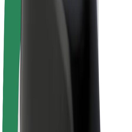
Bolt Plus
Collabora con Bolt
Autisti
Ricavi autista
Corriere
Ricavi corriere
Esercenti Bolt Food
Flotte
Franchise
Società
Lavora con noi
Informazioni Su Bolt