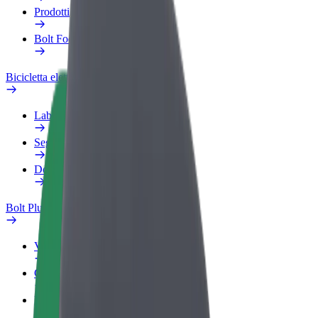
Prodotti
Bolt Food per il commercio
Bicicletta elettrica
Laboratorio sulla Sicurezza
Segnala un problema
Domande Frequenti
Bolt Plus
Vantaggi
Come aderire
Domande Frequenti