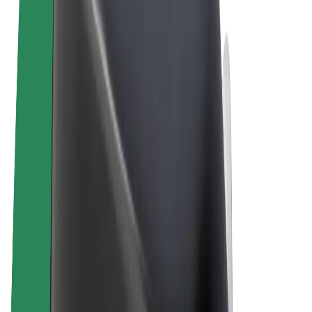
Termini e condizioni
Privacy
Cookies
© 2026 Bolt Technology OÜ
Prodotti
Corse
Monopattini
Bolt Market
Bolt Food
Bolt Drive
Bolt per le aziende
Bicicletta elettrica