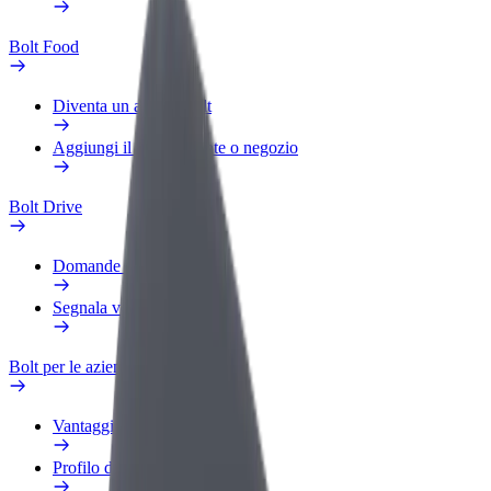
Bolt Food
Diventa un autista Bolt
Aggiungi il tuo ristorante o negozio
Bolt Drive
Domande Frequenti
Segnala veicolo
Bolt per le aziende
Vantaggi
Profilo di lavoro