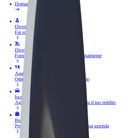
Domande Frequenti
Diventa un driver
Fai soldi alle tue condizioni
Diventa un autista Bolt
Fornisci cibo e ricevi pagato settimanalmente
Aggiungi il tuo ristorante o negozio
Ottieni più clienti e aumenta le vendite
Iscriviti come proprietario della flotta
Aggiungi la tua flotta a Bolt e aumenta il tuo reddito
Bolt per le aziende
Prodotti e servizi Bolt scalabili per la tua azienda