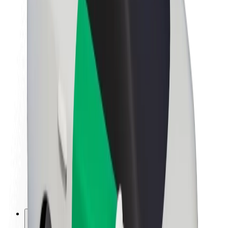
Informazioni Su Bolt
Sostenibilità in Bolt
Project Zero
Blog
Sala stampa
Linee guida del marchio
Missione
Relazioni con gli investitori
Leadership
Marca
Media
Fondo Urban
Sicurezza