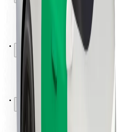
Viaggia in sicurezza
Guida in sicurezza
Vai in sicurezza
Laboratorio sulla Sicurezza
Città
Posizioni
Soluzioni Per la Città
Aeroporti
Stazioni di ricarica
Supporto
Per i Guidatori
Per i conducenti