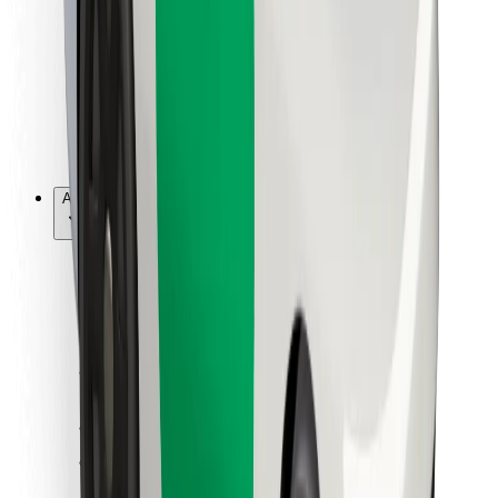
Per corrieri
Bolt Food
Per i proprietari di flotta
Per ristoranti
Bolt per le aziende
Altro
Fornitori
Termini e condizioni
Cookies
Sicurezza
Fai una corsa in pochi minuti!
Scarica Bolt