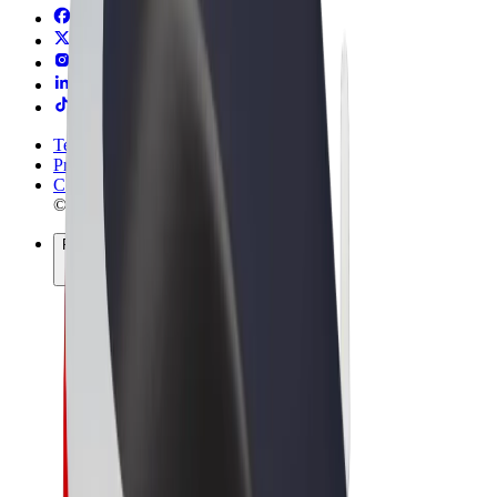
Termini e condizioni
Privacy
Cookies
© 2026 Bolt Technology OÜ
Prodotti
Corse
Monopattini
Bolt Market
Bolt Food
Bolt Drive
Bolt per le aziende