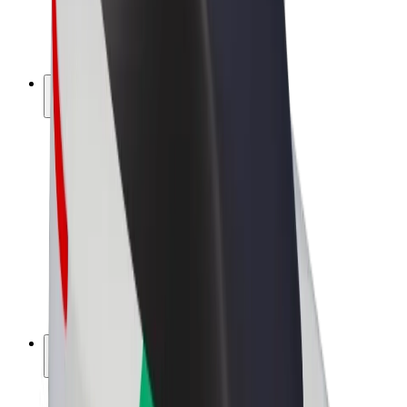
Bicicletta elettrica
Bolt Plus
Collabora con Bolt
Autisti
Ricavi autista
Corriere
Ricavi corriere
Esercenti Bolt Food
Flotte
Franchise
Società
Lavora con noi