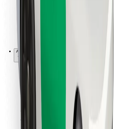
Per corrieri
Bolt Food
Per i proprietari di flotta
Per ristoranti
Bolt per le aziende
Altro
Fornitori
Termini e condizioni
Cookies
Sicurezza
Fai una corsa in pochi minuti!
Scarica Bolt