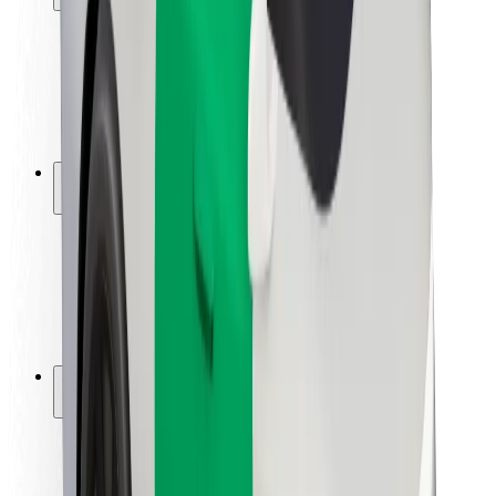
Viaggia in sicurezza
Guida in sicurezza
Vai in sicurezza
Laboratorio sulla Sicurezza
Città
Posizioni
Soluzioni Per la Città
Aeroporti
Stazioni di ricarica
Supporto
Per i Guidatori
Per i conducenti