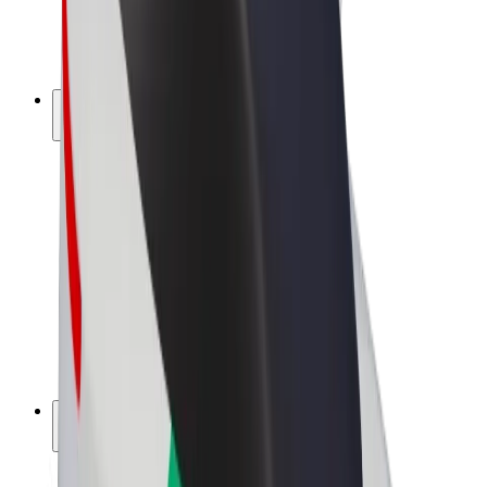
Bicicletta elettrica
Bolt Plus
Collabora con Bolt
Autisti
Ricavi autista
Corriere
Ricavi corriere
Esercenti Bolt Food
Flotte
Franchise
Società
Lavora con noi