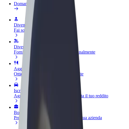
Domande Frequenti
Diventa un driver
Fai soldi alle tue condizioni
Diventa un autista Bolt
Fornisci cibo e ricevi pagato settimanalmente
Aggiungi il tuo ristorante o negozio
Ottieni più clienti e aumenta le vendite
Iscriviti come proprietario della flotta
Aggiungi la tua flotta a Bolt e aumenta il tuo reddito
Bolt per le aziende
Prodotti e servizi Bolt scalabili per la tua azienda