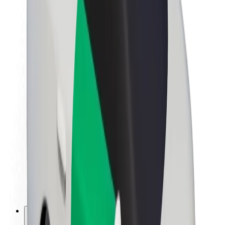
Informazioni Su Bolt
Sostenibilità in Bolt
Project Zero
Blog
Sala stampa
Linee guida del marchio
Missione
Relazioni con gli investitori
Leadership
Marca
Media
Fondo Urban
Sicurezza