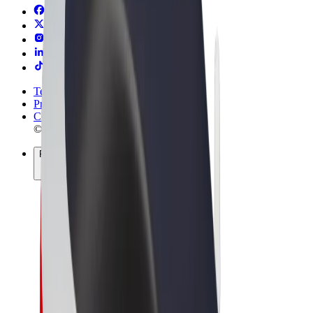
Termini e condizioni
Privacy
Cookies
© 2026 Bolt Technology OÜ
Prodotti
Corse
Monopattini
Bolt Market
Bolt Food
Bolt Drive
Bolt per le aziende