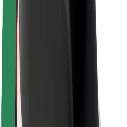
Informazioni Su Bolt
Sostenibilità in Bolt
Project Zero
Blog
Sala stampa
Linee guida del marchio
Missione
Relazioni con gli investitori
Leadership
Marca
Media
Fondo Urban
Sicurezza