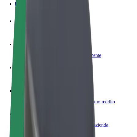
Domande Frequenti
Diventa un driver
Fai soldi alle tue condizioni
Diventa un autista Bolt
Fornisci cibo e ricevi pagato settimanalmente
Aggiungi il tuo ristorante o negozio
Ottieni più clienti e aumenta le vendite
Iscriviti come proprietario della flotta
Aggiungi la tua flotta a Bolt e aumenta il tuo reddito
Bolt per le aziende
Prodotti e servizi Bolt scalabili per la tua azienda