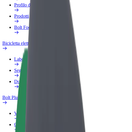
Profilo di lavoro
Prodotti
Bolt Food per il commercio
Bicicletta elettrica
Laboratorio sulla Sicurezza
Segnala un problema
Domande Frequenti
Bolt Plus
Vantaggi
Come aderire