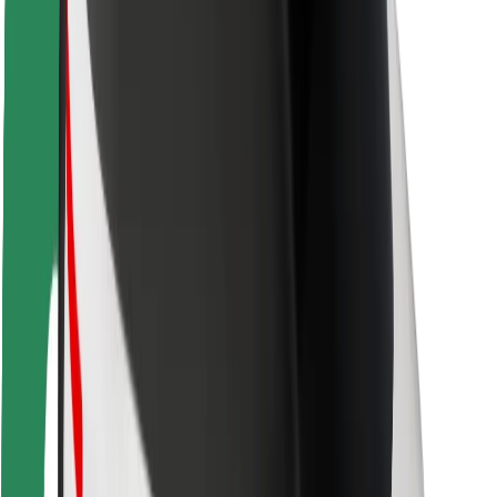
Viaggia in sicurezza
Guida in sicurezza
Vai in sicurezza
Laboratorio sulla Sicurezza
Città
Posizioni
Soluzioni Per la Città
Aeroporti
Stazioni di ricarica
Supporto
Per i Guidatori
Per i conducenti