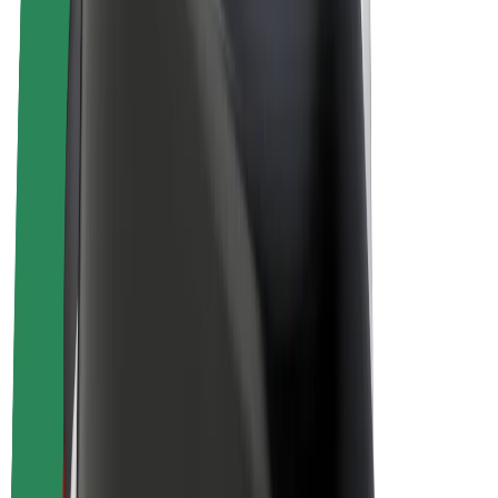
Bicicletta elettrica
Bolt Plus
Collabora con Bolt
Autisti
Ricavi autista
Corriere
Ricavi corriere
Esercenti Bolt Food
Flotte
Franchise
Società
Lavora con noi