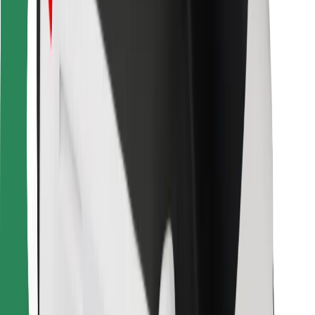
Per corrieri
Bolt Food
Per i proprietari di flotta
Per ristoranti
Bolt per le aziende
Altro
Fornitori
Termini e condizioni
Cookies
Sicurezza
Fai una corsa in pochi minuti!
Scarica Bolt