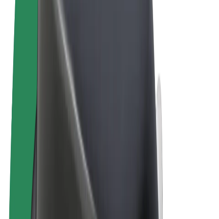
Termini e condizioni
Privacy
Cookies
© 2026 Bolt Technology OÜ
Prodotti
Corse
Monopattini
Bolt Market
Bolt Food
Bolt Drive
Bolt per le aziende