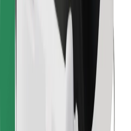
Cookies
უსაფრთხოება
მიიღე მომსახურება რამდენიმე წუთში!
გადმოწერე Bolt
იპოვე შენი საყვარელი კერძები!
გადმოწერე Bolt Food