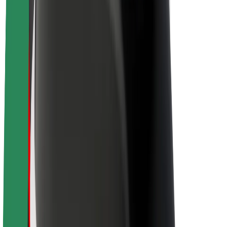
ფრენჩაიზი
კომპანია
ვაკანსიები
Bolt-ის შესახებ
Bolt და ეკომეგობრულობა
ნულოვანი პროექტი
ბლოგი
სიახლეები
ბრენდის გზამკვლევი
მისია
ინვესტორებთან ურთიერთობა
ლიდერობა