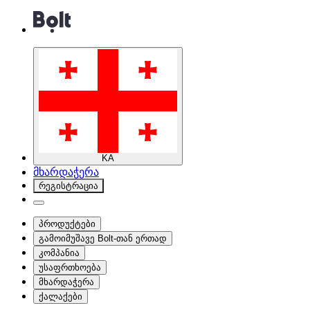
KA
მხარდაჭერა
რეგისტრაცია
პროდუქტები
გამოიმუშავე Bolt-თან ერთად
კომპანია
უსაფრთხოება
მხარდაჭერა
ქალაქები