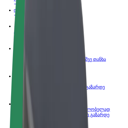
ინფო
გახდი პარტნიორი მძღოლი
იმუშავე საკუთარი გრაფიკით
გახდი კურიერი
შეასრულე შეკვეთები და გამოიმუშვე თანხა
ყოველკვირეულად
დაამატე რესტორანი ან მაღაზია
მოიზიდე მეტი მომხმარებელი და გაზარდე
გაყიდვები
დარეგისტრირდი ავტოპარკის მფლობელად
დაამატე შენი ავტოპარკი Bolt-ში და გაზარდე
შემოსავალი