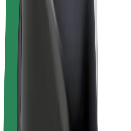
Bolt Market
Bolt Food
Bolt Drive
Bolt ბიზნესისთვის
ელ. ბაიკი
Bolt Plus
გამოიმუშავე Bolt-თან ერთად
მძღოლები
მძღოლის შემოსავლები
კურიერები
კურიერის შემოსავლები
Bolt Food პარტნიორები
ავტოპარკები