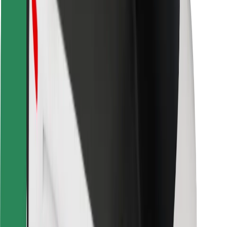
Bolt-ის დასატენი სადგური
მხარდაჭერა
მგზავრებისთვის
მძღოლებისთვის
კურიერებისთვის
Bolt Food
ავტოპარკის მფლობელებისთვის
რესტორნებისთვის
Bolt for Business
სხვა
მომწოდებლები
წესები და პირობები