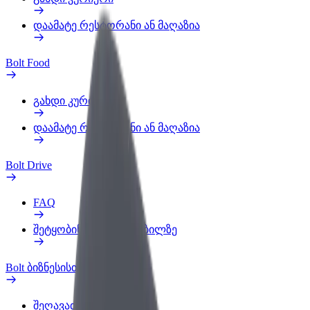
დაამატე რესტორანი ან მაღაზია
Bolt Food
გახდი კურიერი
დაამატე რესტორანი ან მაღაზია
Bolt Drive
FAQ
შეტყობინება ავტომობილზე
Bolt ბიზნესისთვის
შეღავათები