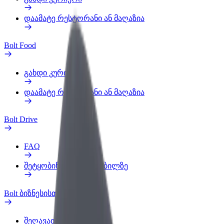
დაამატე რესტორანი ან მაღაზია
Bolt Food
გახდი კურიერი
დაამატე რესტორანი ან მაღაზია
Bolt Drive
FAQ
შეტყობინება ავტომობილზე
Bolt ბიზნესისთვის
შეღავათები