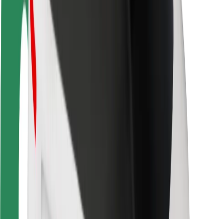
Bolt-ის დასატენი სადგური
მხარდაჭერა
მგზავრებისთვის
მძღოლებისთვის
კურიერებისთვის
Bolt Food
ავტოპარკის მფლობელებისთვის
რესტორნებისთვის
Bolt for Business
სხვა
მომწოდებლები
წესები და პირობები