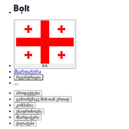
KA
მხარდაჭერა
რეგისტრაცია
პროდუქტები
გამოიმუშავე Bolt-თან ერთად
კომპანია
უსაფრთხოება
მხარდაჭერა
ქალაქები