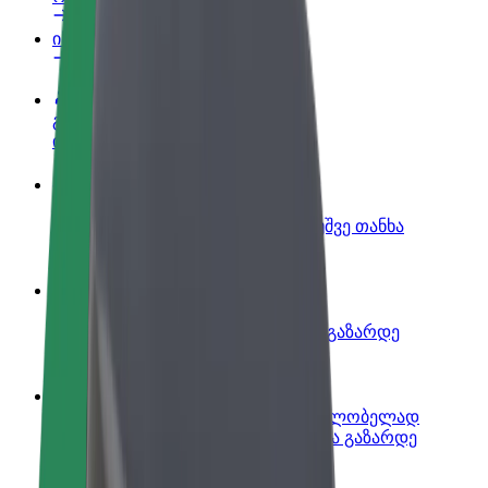
ინფო
გახდი პარტნიორი მძღოლი
იმუშავე საკუთარი გრაფიკით
გახდი კურიერი
შეასრულე შეკვეთები და გამოიმუშვე თანხა
ყოველკვირეულად
დაამატე რესტორანი ან მაღაზია
მოიზიდე მეტი მომხმარებელი და გაზარდე
გაყიდვები
დარეგისტრირდი ავტოპარკის მფლობელად
დაამატე შენი ავტოპარკი Bolt-ში და გაზარდე
შემოსავალი