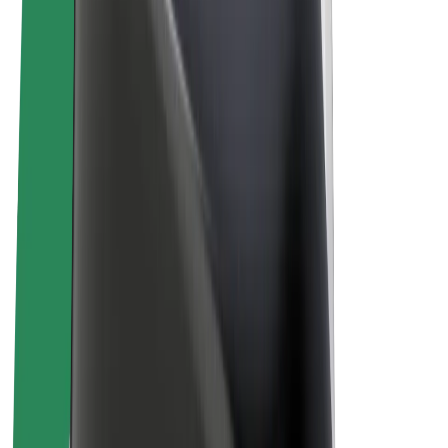
Bolt Market
Bolt Food
Bolt Drive
Bolt ბიზნესისთვის
ელ. ბაიკი
Bolt Plus
გამოიმუშავე Bolt-თან ერთად
მძღოლები
მძღოლის შემოსავლები
კურიერები
კურიერის შემოსავლები
Bolt Food პარტნიორები
ავტოპარკები