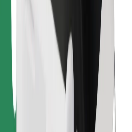
Cookies
უსაფრთხოება
მიიღე მომსახურება რამდენიმე წუთში!
გადმოწერე Bolt
იპოვე შენი საყვარელი კერძები!
გადმოწერე Bolt Food