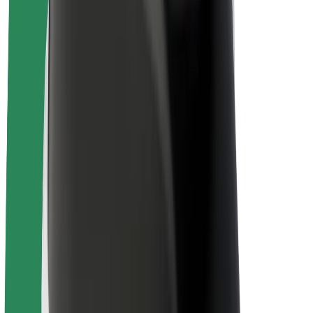
ფრენჩაიზი
კომპანია
ვაკანსიები
Bolt-ის შესახებ
Bolt და ეკომეგობრულობა
ნულოვანი პროექტი
ბლოგი
სიახლეები
ბრენდის გზამკვლევი
მისია
ინვესტორებთან ურთიერთობა
ლიდერობა