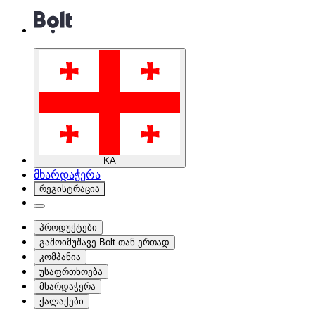
KA
მხარდაჭერა
რეგისტრაცია
პროდუქტები
გამოიმუშავე Bolt-თან ერთად
კომპანია
უსაფრთხოება
მხარდაჭერა
ქალაქები