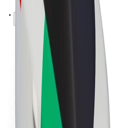
ფრენჩაიზი
კომპანია
ვაკანსიები
Bolt-ის შესახებ
Bolt და ეკომეგობრულობა
ნულოვანი პროექტი
ბლოგი
სიახლეები
ბრენდის გზამკვლევი
მისია
ინვესტორებთან ურთიერთობა
ლიდერობა