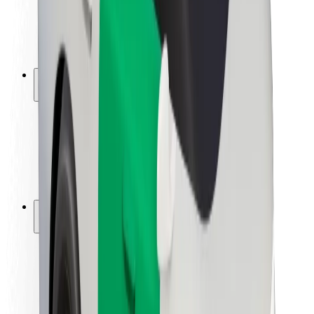
ბრენდი
მედია
ურბანული ფონდი
უსაფრთხოება
მგზავრების უსაფრთხოება
მძღოლების უსაფრთხოება
სკუტერის უსაფრთხოება
უსაფრთხოება
ქალაქები
ლოკაციები
ქალაქი უკეთესობისკენ
აეროპორტები