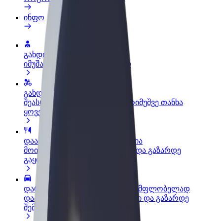
ინფო
გახდი პარტნიორი მძღოლი
იმუშავე საკუთარი გრაფიკით
გახდი კურიერი
შეასრულე შეკვეთები და გამოიმუშვე თანხა
ყოველკვირეულად
დაამატე რესტორანი ან მაღაზია
მოიზიდე მეტი მომხმარებელი და გაზარდე
გაყიდვები
დარეგისტრირდი ავტოპარკის მფლობელად
დაამატე შენი ავტოპარკი Bolt-ში და გაზარდე
შემოსავალი