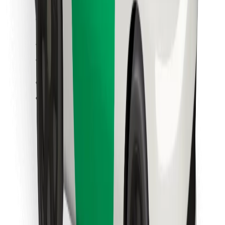
Cookies
უსაფრთხოება
მიიღე მომსახურება რამდენიმე წუთში!
გადმოწერე Bolt
იპოვე შენი საყვარელი კერძები!
გადმოწერე Bolt Food