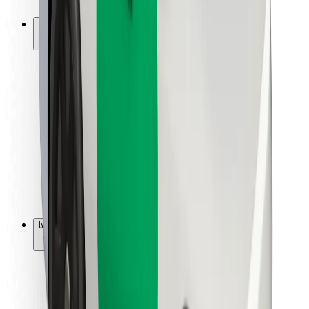
Bolt-ის დასატენი სადგური
მხარდაჭერა
მგზავრებისთვის
მძღოლებისთვის
კურიერებისთვის
Bolt Food
ავტოპარკის მფლობელებისთვის
რესტორნებისთვის
Bolt for Business
სხვა
მომწოდებლები
წესები და პირობები