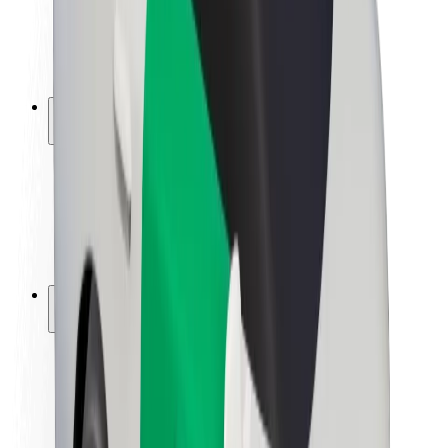
ბრენდი
მედია
ურბანული ფონდი
უსაფრთხოება
მგზავრების უსაფრთხოება
მძღოლების უსაფრთხოება
სკუტერის უსაფრთხოება
უსაფრთხოება
ქალაქები
ლოკაციები
ქალაქი უკეთესობისკენ
აეროპორტები