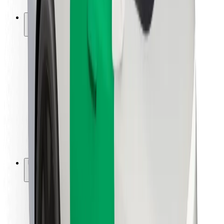
Bolt-ის დასატენი სადგური
მხარდაჭერა
მგზავრებისთვის
მძღოლებისთვის
კურიერებისთვის
Bolt Food
ავტოპარკის მფლობელებისთვის
რესტორნებისთვის
Bolt for Business
სხვა
მომწოდებლები
წესები და პირობები