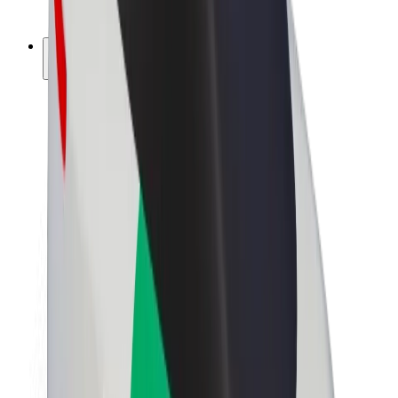
ფრენჩაიზი
კომპანია
ვაკანსიები
Bolt-ის შესახებ
Bolt და ეკომეგობრულობა
ნულოვანი პროექტი
ბლოგი
სიახლეები
ბრენდის გზამკვლევი
მისია
ინვესტორებთან ურთიერთობა
ლიდერობა