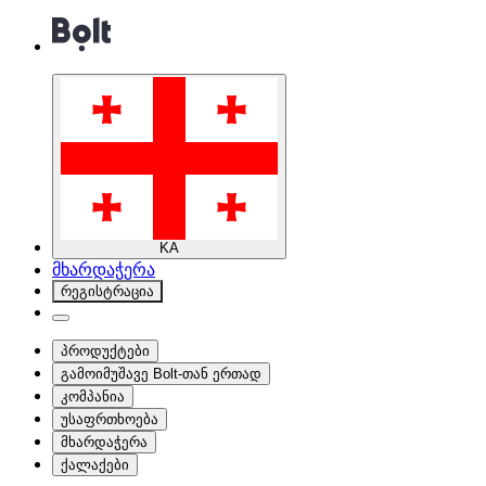
KA
მხარდაჭერა
რეგისტრაცია
პროდუქტები
გამოიმუშავე Bolt-თან ერთად
კომპანია
უსაფრთხოება
მხარდაჭერა
ქალაქები