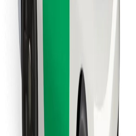
Cookies
უსაფრთხოება
მიიღე მომსახურება რამდენიმე წუთში!
გადმოწერე Bolt
იპოვე შენი საყვარელი კერძები!
გადმოწერე Bolt Food