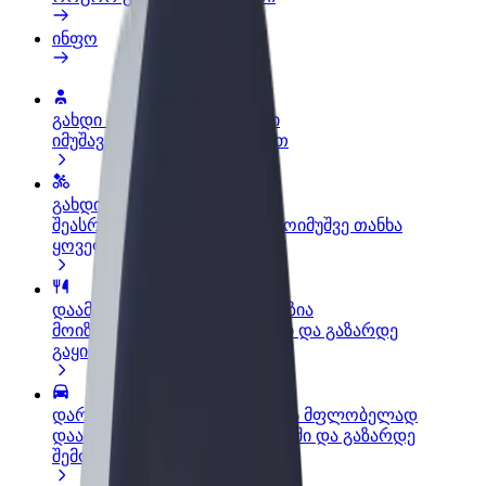
ინფო
გახდი პარტნიორი მძღოლი
იმუშავე საკუთარი გრაფიკით
გახდი კურიერი
შეასრულე შეკვეთები და გამოიმუშვე თანხა
ყოველკვირეულად
დაამატე რესტორანი ან მაღაზია
მოიზიდე მეტი მომხმარებელი და გაზარდე
გაყიდვები
დარეგისტრირდი ავტოპარკის მფლობელად
დაამატე შენი ავტოპარკი Bolt-ში და გაზარდე
შემოსავალი