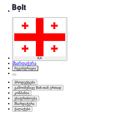
KA
მხარდაჭერა
რეგისტრაცია
პროდუქტები
გამოიმუშავე Bolt-თან ერთად
კომპანია
უსაფრთხოება
მხარდაჭერა
ქალაქები