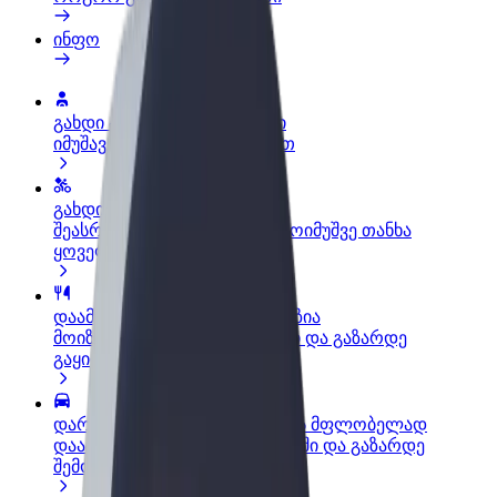
ინფო
გახდი პარტნიორი მძღოლი
იმუშავე საკუთარი გრაფიკით
გახდი კურიერი
შეასრულე შეკვეთები და გამოიმუშვე თანხა
ყოველკვირეულად
დაამატე რესტორანი ან მაღაზია
მოიზიდე მეტი მომხმარებელი და გაზარდე
გაყიდვები
დარეგისტრირდი ავტოპარკის მფლობელად
დაამატე შენი ავტოპარკი Bolt-ში და გაზარდე
შემოსავალი