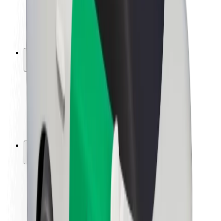
ბრენდი
მედია
ურბანული ფონდი
უსაფრთხოება
მგზავრების უსაფრთხოება
მძღოლების უსაფრთხოება
სკუტერის უსაფრთხოება
უსაფრთხოება
ქალაქები
ლოკაციები
ქალაქი უკეთესობისკენ
აეროპორტები