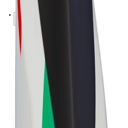
ფრენჩაიზი
კომპანია
ვაკანსიები
Bolt-ის შესახებ
Bolt და ეკომეგობრულობა
ნულოვანი პროექტი
ბლოგი
სიახლეები
ბრენდის გზამკვლევი
მისია
ინვესტორებთან ურთიერთობა
ლიდერობა