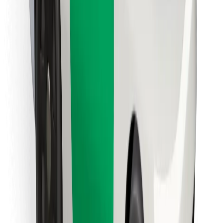
Cookies
უსაფრთხოება
მიიღე მომსახურება რამდენიმე წუთში!
გადმოწერე Bolt
იპოვე შენი საყვარელი კერძები!
გადმოწერე Bolt Food