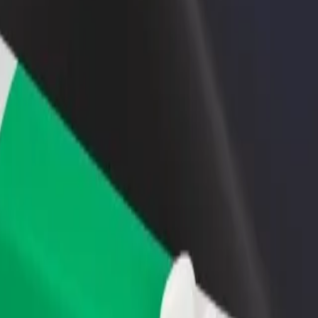
დაამატე რესტორანი ან
დარეგისტრირდი ავტოპარ
ე
მაღაზია
მფლობელად
მოიზიდე მეტი მომხმარებელი
დაამატე შენი ავტოპარკი Bo
და გაზარდე გაყიდვები
და გაზარდე შემოსავალი
ნ Dunga Beach მდე
გილების საუკეთესო გზას ეძებ? აღმოაჩინე ჩვენი სერვისები დ
გადმოწერე აპლიკაცია