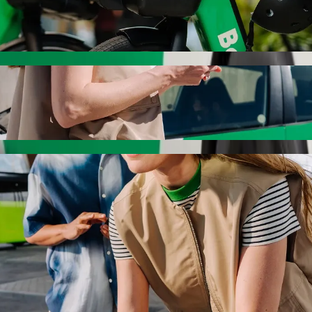
ბი
სიპედით
sumu-დან Dunga Beach-მდე Bolt-ით
ბას, თუ ეძებ Dunga Beach-მდე გადაადგილების საუკეთესო გზ
ნებისმიერ დროს, ჩვენ შენთვის შესაფერის ავტომობილს მო
 Kisumu-დან Dunga Beach-მდე მისასვლელ
ამდე.
რემიუმ კატეგორია.
საბავშვო სავარძლით.
, სადაც შინაური ცხოველების თან წაყვანა შეიძლება.
მ ფასად Bolt Basic-თან ერთად.