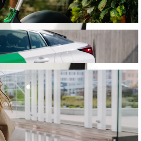
ას. Bolt-თან ერთად ეს მგზავრობა დაახლოებით 15 წთ
ვძებნით.
ად