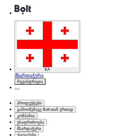
KA
მხარდაჭერა
რეგისტრაცია
პროდუქტები
გამოიმუშავე Bolt-თან ერთად
კომპანია
უსაფრთხოება
მხარდაჭერა
ქალაქები