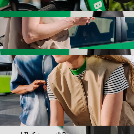
სიპედით
ნ Bingo Beach-მდე Bolt-ით
ბას, თუ ეძებ Bingo Beach-მდე გადაადგილების საუკეთესო გზ
ნებისმიერ დროს, ჩვენ შენთვის შესაფერის ავტომობილს მო
-დან Bingo Beach-მდე მისასვლელად
ამდე.
რემიუმ კატეგორია.
საბავშვო სავარძლით.
, სადაც შინაური ცხოველების თან წაყვანა შეიძლება.
მ ფასად Bolt Basic-თან ერთად.