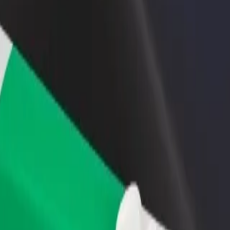
დაამატე რესტორანი ან
დარეგისტრირდი ავტოპარ
ე
მაღაზია
მფლობელად
მოიზიდე მეტი მომხმარებელი
დაამატე შენი ავტოპარკი Bo
და გაზარდე გაყიდვები
და გაზარდე შემოსავალი
 Beach მდე
 საუკეთესო გზას ეძებ? აღმოაჩინე ჩვენი სერვისები და იპოვე
გადმოწერე აპლიკაცია