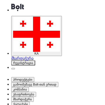
KA
მხარდაჭერა
რეგისტრაცია
პროდუქტები
გამოიმუშავე Bolt-თან ერთად
კომპანია
უსაფრთხოება
მხარდაჭერა
ქალაქები