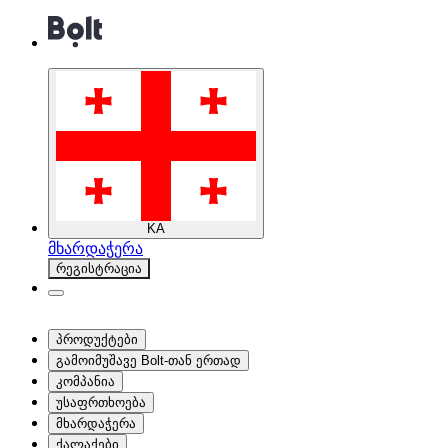
KA
მხარდაჭერა
რეგისტრაცია
პროდუქტები
გამოიმუშავე Bolt-თან ერთად
კომპანია
უსაფრთხოება
მხარდაჭერა
ქალაქები