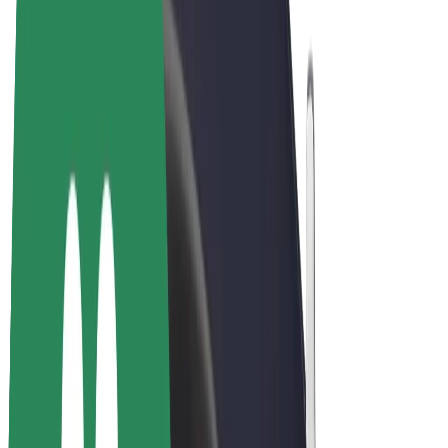
Bolt Market
Bolt Food
Bolt Drive
Bolt ბიზნესისთვის
ელ. ბაიკი
Bolt Plus
გამოიმუშავე Bolt-თან ერთად
მძღოლები
მძღოლის შემოსავლები
კურიერები
კურიერის შემოსავლები
Bolt Food პარტნიორები
ავტოპარკები