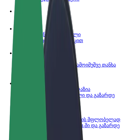
ინფო
გახდი პარტნიორი მძღოლი
იმუშავე საკუთარი გრაფიკით
გახდი კურიერი
შეასრულე შეკვეთები და გამოიმუშვე თანხა
ყოველკვირეულად
დაამატე რესტორანი ან მაღაზია
მოიზიდე მეტი მომხმარებელი და გაზარდე
გაყიდვები
დარეგისტრირდი ავტოპარკის მფლობელად
დაამატე შენი ავტოპარკი Bolt-ში და გაზარდე
შემოსავალი