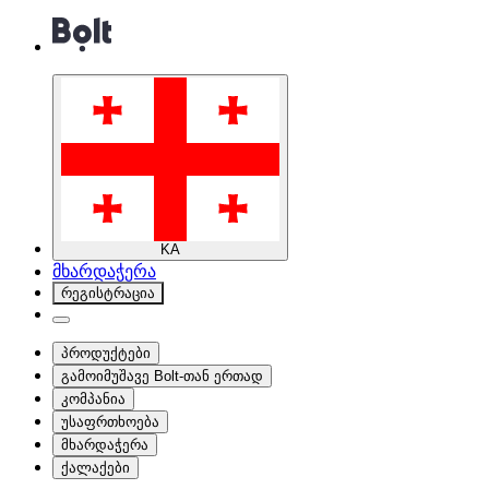
KA
მხარდაჭერა
რეგისტრაცია
პროდუქტები
გამოიმუშავე Bolt-თან ერთად
კომპანია
უსაფრთხოება
მხარდაჭერა
ქალაქები