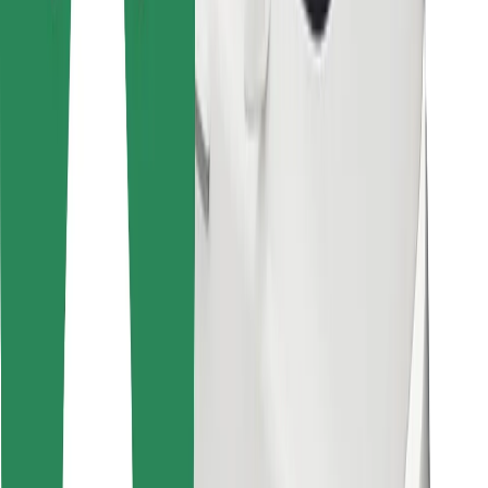
Cookies
უსაფრთხოება
მიიღე მომსახურება რამდენიმე წუთში!
გადმოწერე Bolt
იპოვე შენი საყვარელი კერძები!
გადმოწერე Bolt Food