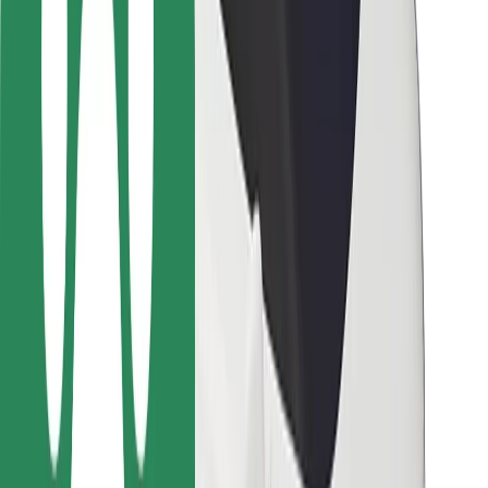
Bolt-ის დასატენი სადგური
მხარდაჭერა
მგზავრებისთვის
მძღოლებისთვის
კურიერებისთვის
Bolt Food
ავტოპარკის მფლობელებისთვის
რესტორნებისთვის
Bolt for Business
სხვა
მომწოდებლები
წესები და პირობები