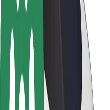
ბრენდი
მედია
ურბანული ფონდი
უსაფრთხოება
მგზავრების უსაფრთხოება
მძღოლების უსაფრთხოება
სკუტერის უსაფრთხოება
უსაფრთხოება
ქალაქები
ლოკაციები
ქალაქი უკეთესობისკენ
აეროპორტები