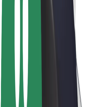
ფრენჩაიზი
კომპანია
ვაკანსიები
Bolt-ის შესახებ
Bolt და ეკომეგობრულობა
ნულოვანი პროექტი
ბლოგი
სიახლეები
ბრენდის გზამკვლევი
მისია
ინვესტორებთან ურთიერთობა
ლიდერობა