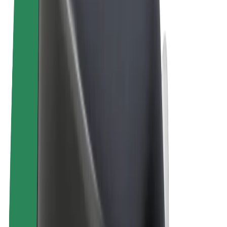
Bolt Market
Bolt Food
Bolt Drive
Bolt ბიზნესისთვის
ელ. ბაიკი
Bolt Plus
გამოიმუშავე Bolt-თან ერთად
მძღოლები
მძღოლის შემოსავლები
კურიერები
კურიერის შემოსავლები
Bolt Food პარტნიორები
ავტოპარკები