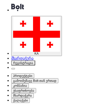
KA
მხარდაჭერა
რეგისტრაცია
პროდუქტები
გამოიმუშავე Bolt-თან ერთად
კომპანია
უსაფრთხოება
მხარდაჭერა
ქალაქები