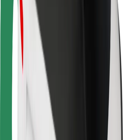
Cookies
უსაფრთხოება
მიიღე მომსახურება რამდენიმე წუთში!
გადმოწერე Bolt
იპოვე შენი საყვარელი კერძები!
გადმოწერე Bolt Food