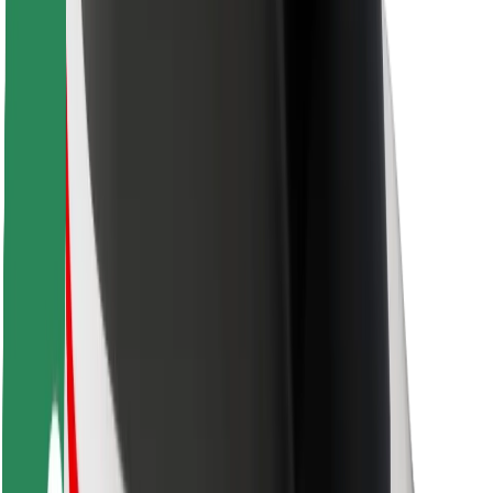
Bolt-ის დასატენი სადგური
მხარდაჭერა
მგზავრებისთვის
მძღოლებისთვის
კურიერებისთვის
Bolt Food
ავტოპარკის მფლობელებისთვის
რესტორნებისთვის
Bolt for Business
სხვა
მომწოდებლები
წესები და პირობები