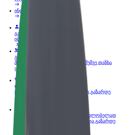
ინფო
გახდი პარტნიორი მძღოლი
იმუშავე საკუთარი გრაფიკით
გახდი კურიერი
შეასრულე შეკვეთები და გამოიმუშვე თანხა
ყოველკვირეულად
დაამატე რესტორანი ან მაღაზია
მოიზიდე მეტი მომხმარებელი და გაზარდე
გაყიდვები
დარეგისტრირდი ავტოპარკის მფლობელად
დაამატე შენი ავტოპარკი Bolt-ში და გაზარდე
შემოსავალი