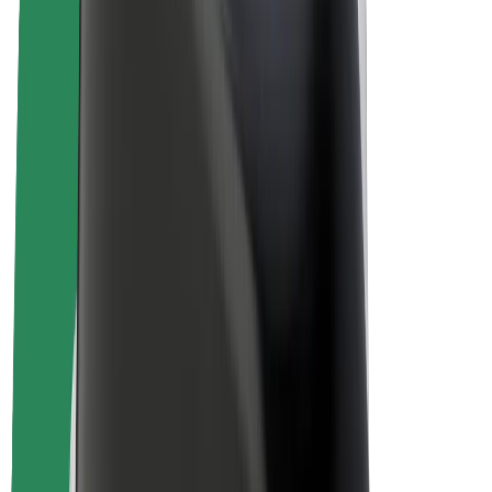
ფრენჩაიზი
კომპანია
ვაკანსიები
Bolt-ის შესახებ
Bolt და ეკომეგობრულობა
ნულოვანი პროექტი
ბლოგი
სიახლეები
ბრენდის გზამკვლევი
მისია
ინვესტორებთან ურთიერთობა
ლიდერობა