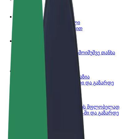
გახდი პარტნიორი მძღოლი
იმუშავე საკუთარი გრაფიკით
გახდი კურიერი
შეასრულე შეკვეთები და გამოიმუშვე თანხა
ყოველკვირეულად
დაამატე რესტორანი ან მაღაზია
მოიზიდე მეტი მომხმარებელი და გაზარდე
გაყიდვები
დარეგისტრირდი ავტოპარკის მფლობელად
დაამატე შენი ავტოპარკი Bolt-ში და გაზარდე
შემოსავალი
Bolt ბიზნესისთვის