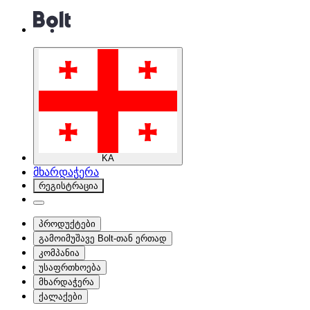
KA
მხარდაჭერა
რეგისტრაცია
პროდუქტები
გამოიმუშავე Bolt-თან ერთად
კომპანია
უსაფრთხოება
მხარდაჭერა
ქალაქები