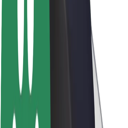
კომპანია
ვაკანსიები
Bolt-ის შესახებ
Bolt და ეკომეგობრულობა
ნულოვანი პროექტი
ბლოგი
სიახლეები
ბრენდის გზამკვლევი
მისია
ინვესტორებთან ურთიერთობა
ლიდერობა
ბრენდი