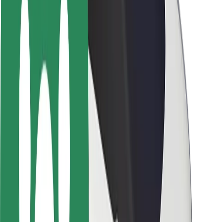
მედია
ურბანული ფონდი
უსაფრთხოება
მგზავრების უსაფრთხოება
მძღოლების უსაფრთხოება
სკუტერის უსაფრთხოება
უსაფრთხოება
ქალაქები
ლოკაციები
ქალაქი უკეთესობისკენ
აეროპორტები
Bolt-ის დასატენი სადგური
მხარდაჭერა