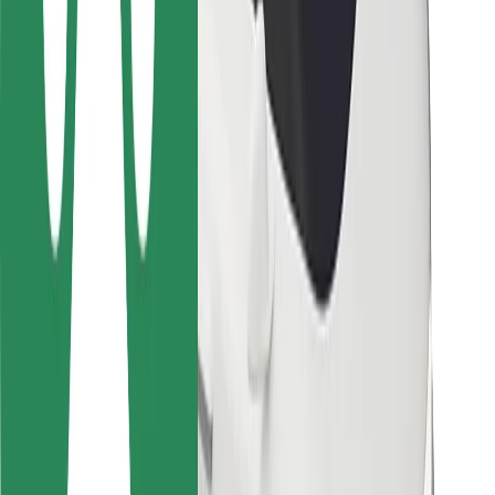
მგზავრებისთვის
მძღოლებისთვის
კურიერებისთვის
Bolt Food
ავტოპარკის მფლობელებისთვის
რესტორნებისთვის
Bolt for Business
სხვა
მომწოდებლები
წესები და პირობები
Cookies
უსაფრთხოება