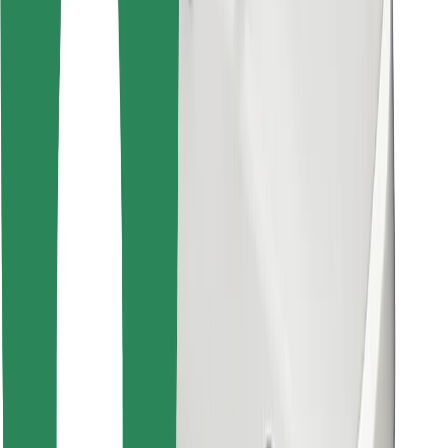
მიიღე მომსახურება რამდენიმე წუთში!
გადმოწერე Bolt
იპოვე შენი საყვარელი კერძები!
გადმოწერე Bolt Food