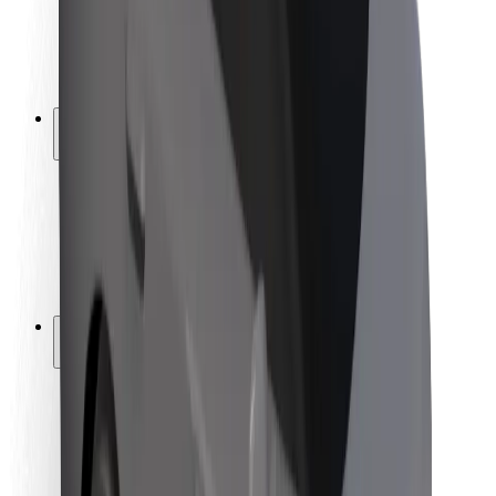
ბრენდი
მედია
ურბანული ფონდი
უსაფრთხოება
მგზავრების უსაფრთხოება
მძღოლების უსაფრთხოება
სკუტერის უსაფრთხოება
უსაფრთხოება
ქალაქები
ლოკაციები
ქალაქი უკეთესობისკენ
აეროპორტები