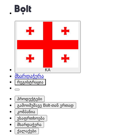
KA
მხარდაჭერა
რეგისტრაცია
პროდუქტები
გამოიმუშავე Bolt-თან ერთად
კომპანია
უსაფრთხოება
მხარდაჭერა
ქალაქები