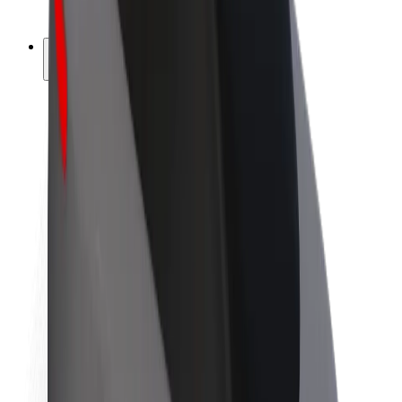
ფრენჩაიზი
კომპანია
ვაკანსიები
Bolt-ის შესახებ
Bolt და ეკომეგობრულობა
ნულოვანი პროექტი
ბლოგი
სიახლეები
ბრენდის გზამკვლევი
მისია
ინვესტორებთან ურთიერთობა
ლიდერობა