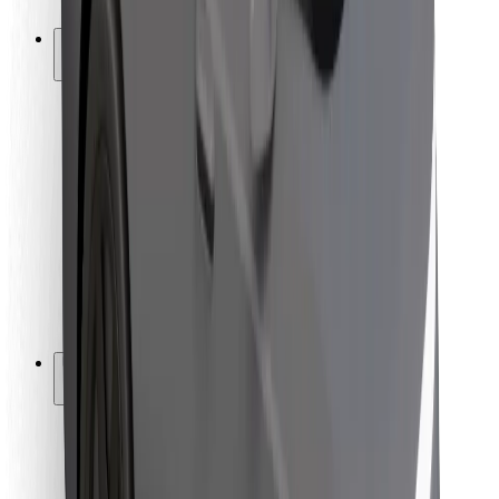
Bolt-ის დასატენი სადგური
მხარდაჭერა
მგზავრებისთვის
მძღოლებისთვის
კურიერებისთვის
Bolt Food
ავტოპარკის მფლობელებისთვის
რესტორნებისთვის
Bolt for Business
სხვა
მომწოდებლები
წესები და პირობები