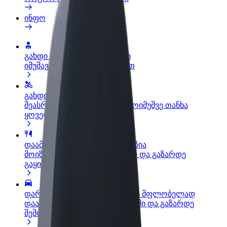
ინფო
გახდი პარტნიორი მძღოლი
იმუშავე საკუთარი გრაფიკით
გახდი კურიერი
შეასრულე შეკვეთები და გამოიმუშვე თანხა
ყოველკვირეულად
დაამატე რესტორანი ან მაღაზია
მოიზიდე მეტი მომხმარებელი და გაზარდე
გაყიდვები
დარეგისტრირდი ავტოპარკის მფლობელად
დაამატე შენი ავტოპარკი Bolt-ში და გაზარდე
შემოსავალი