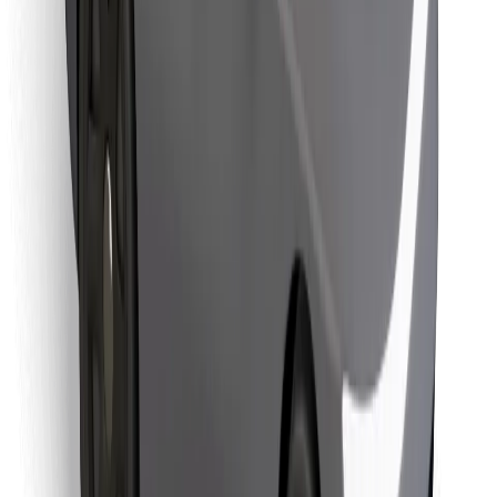
Cookies
უსაფრთხოება
მიიღე მომსახურება რამდენიმე წუთში!
გადმოწერე Bolt
იპოვე შენი საყვარელი კერძები!
გადმოწერე Bolt Food