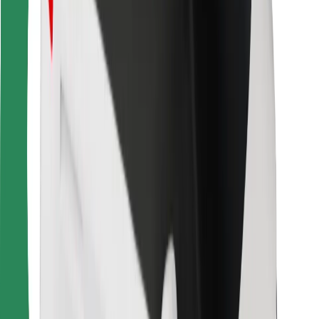
მგზავრებისთვის
მძღოლებისთვის
კურიერებისთვის
Bolt Food
ავტოპარკის მფლობელებისთვის
რესტორნებისთვის
Bolt for Business
სხვა
მომწოდებლები
წესები და პირობები
Cookies
უსაფრთხოება