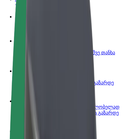
გახდი პარტნიორი მძღოლი
იმუშავე საკუთარი გრაფიკით
გახდი კურიერი
შეასრულე შეკვეთები და გამოიმუშვე თანხა
ყოველკვირეულად
დაამატე რესტორანი ან მაღაზია
მოიზიდე მეტი მომხმარებელი და გაზარდე
გაყიდვები
დარეგისტრირდი ავტოპარკის მფლობელად
დაამატე შენი ავტოპარკი Bolt-ში და გაზარდე
შემოსავალი
Bolt ბიზნესისთვის