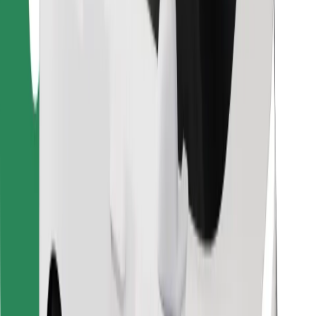
მიიღე მომსახურება რამდენიმე წუთში!
გადმოწერე Bolt
იპოვე შენი საყვარელი კერძები!
გადმოწერე Bolt Food