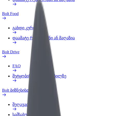
Bolt Food
გახდი კურიერი
დაამატე რესტორანი ან მაღაზია
Bolt Drive
FAQ
შეტყობინება ავტომობილზე
Bolt ბიზნესისთვის
შეღავათები
სამსახურის პროფილი