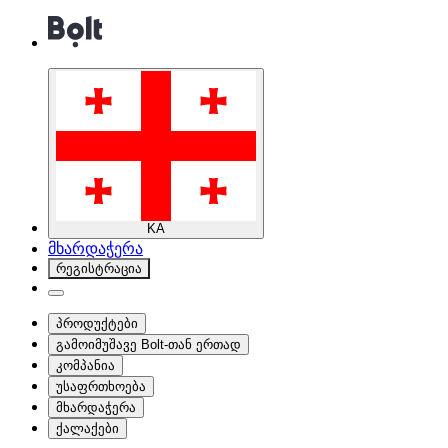
KA
მხარდაჭერა
რეგისტრაცია
პროდუქტები
გამოიმუშავე Bolt-თან ერთად
კომპანია
უსაფრთხოება
მხარდაჭერა
ქალაქები