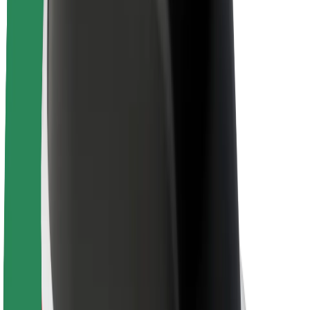
კომპანია
ვაკანსიები
Bolt-ის შესახებ
Bolt და ეკომეგობრულობა
ნულოვანი პროექტი
ბლოგი
სიახლეები
ბრენდის გზამკვლევი
მისია
ინვესტორებთან ურთიერთობა
ლიდერობა
ბრენდი