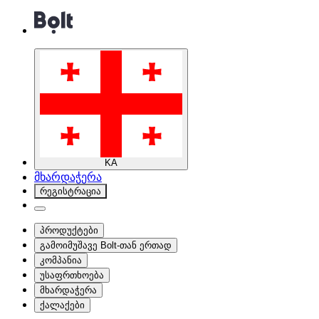
KA
მხარდაჭერა
რეგისტრაცია
პროდუქტები
გამოიმუშავე Bolt-თან ერთად
კომპანია
უსაფრთხოება
მხარდაჭერა
ქალაქები