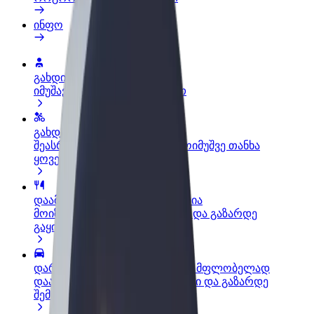
ინფო
გახდი პარტნიორი მძღოლი
იმუშავე საკუთარი გრაფიკით
გახდი კურიერი
შეასრულე შეკვეთები და გამოიმუშვე თანხა
ყოველკვირეულად
დაამატე რესტორანი ან მაღაზია
მოიზიდე მეტი მომხმარებელი და გაზარდე
გაყიდვები
დარეგისტრირდი ავტოპარკის მფლობელად
დაამატე შენი ავტოპარკი Bolt-ში და გაზარდე
შემოსავალი