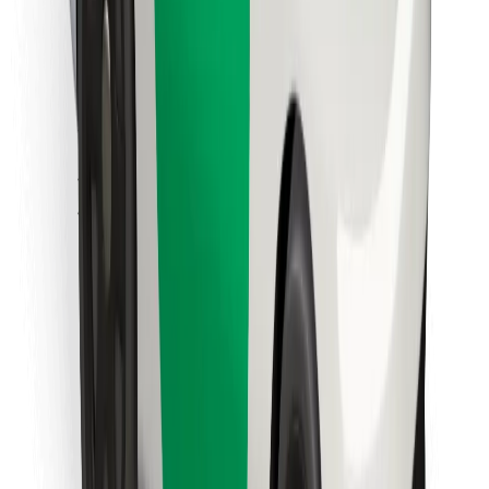
Cookies
უსაფრთხოება
მიიღე მომსახურება რამდენიმე წუთში!
გადმოწერე Bolt
იპოვე შენი საყვარელი კერძები!
გადმოწერე Bolt Food