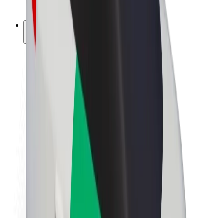
ფრენჩაიზი
კომპანია
ვაკანსიები
Bolt-ის შესახებ
Bolt და ეკომეგობრულობა
ნულოვანი პროექტი
ბლოგი
სიახლეები
ბრენდის გზამკვლევი
მისია
ინვესტორებთან ურთიერთობა
ლიდერობა