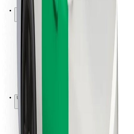
Bolt-ის დასატენი სადგური
მხარდაჭერა
მგზავრებისთვის
მძღოლებისთვის
კურიერებისთვის
Bolt Food
ავტოპარკის მფლობელებისთვის
რესტორნებისთვის
Bolt for Business
სხვა
მომწოდებლები
წესები და პირობები