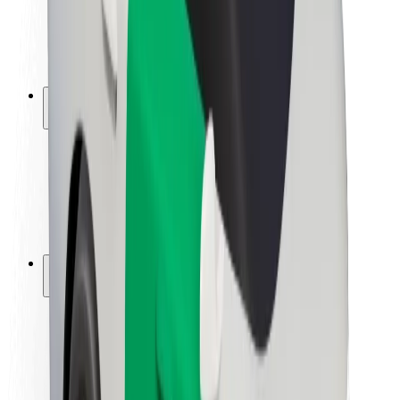
ბრენდი
მედია
ურბანული ფონდი
უსაფრთხოება
მგზავრების უსაფრთხოება
მძღოლების უსაფრთხოება
სკუტერის უსაფრთხოება
უსაფრთხოება
ქალაქები
ლოკაციები
ქალაქი უკეთესობისკენ
აეროპორტები