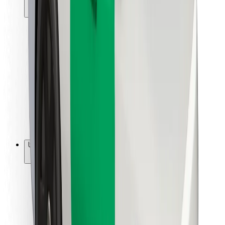
მგზავრებისთვის
მძღოლებისთვის
კურიერებისთვის
Bolt Food
ავტოპარკის მფლობელებისთვის
რესტორნებისთვის
Bolt for Business
სხვა
მომწოდებლები
წესები და პირობები
Cookies
უსაფრთხოება