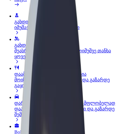
გახდი პარტნიორი მძღოლი
იმუშავე საკუთარი გრაფიკით
გახდი კურიერი
შეასრულე შეკვეთები და გამოიმუშვე თანხა
ყოველკვირეულად
დაამატე რესტორანი ან მაღაზია
მოიზიდე მეტი მომხმარებელი და გაზარდე
გაყიდვები
დარეგისტრირდი ავტოპარკის მფლობელად
დაამატე შენი ავტოპარკი Bolt-ში და გაზარდე
შემოსავალი
Bolt ბიზნესისთვის