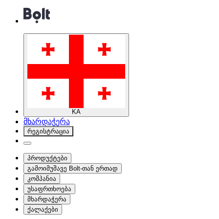
KA
მხარდაჭერა
რეგისტრაცია
პროდუქტები
გამოიმუშავე Bolt-თან ერთად
კომპანია
უსაფრთხოება
მხარდაჭერა
ქალაქები