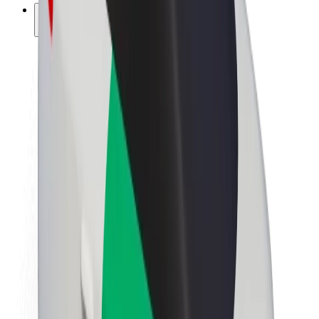
კომპანია
ვაკანსიები
Bolt-ის შესახებ
Bolt და ეკომეგობრულობა
ნულოვანი პროექტი
ბლოგი
სიახლეები
ბრენდის გზამკვლევი
მისია
ინვესტორებთან ურთიერთობა
ლიდერობა
ბრენდი