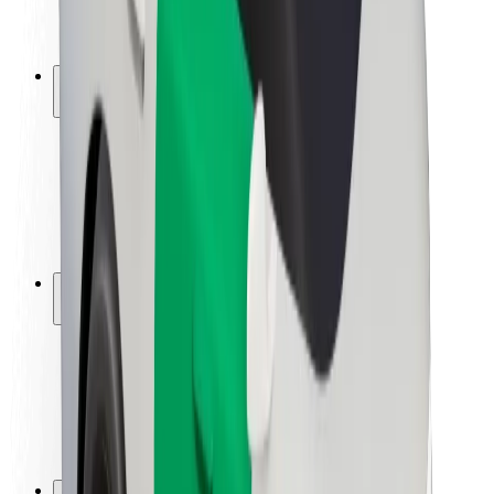
მედია
ურბანული ფონდი
უსაფრთხოება
მგზავრების უსაფრთხოება
მძღოლების უსაფრთხოება
სკუტერის უსაფრთხოება
უსაფრთხოება
ქალაქები
ლოკაციები
ქალაქი უკეთესობისკენ
აეროპორტები
Bolt-ის დასატენი სადგური
მხარდაჭერა