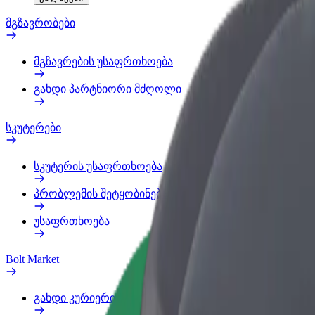
მგზავრობები
მგზავრების უსაფრთხოება
გახდი პარტნიორი მძღოლი
სკუტერები
სკუტერის უსაფრთხოება
პრობლემის შეტყობინება
უსაფრთხოება
Bolt Market
გახდი კურიერი