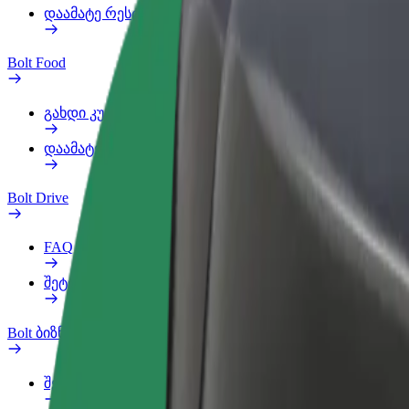
დაამატე რესტორანი ან მაღაზია
Bolt Food
გახდი კურიერი
დაამატე რესტორანი ან მაღაზია
Bolt Drive
FAQ
შეტყობინება ავტომობილზე
Bolt ბიზნესისთვის
შეღავათები