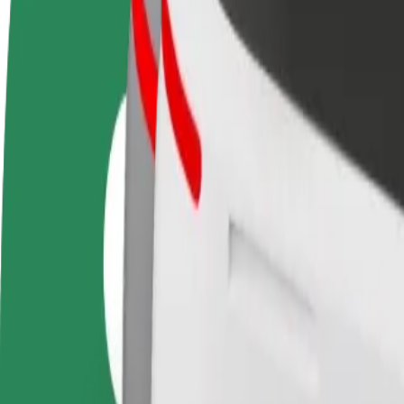
ინფო
გახდი
გახდი კურიერი
პარტნიორი
შეასრულე შეკვეთები და გამოიმუშვ
მძღოლი
თანხა ყოველკვირეულად
იმუშავე
საკუთარი
გრაფიკით
როგორ მივიდეთ Lugner City დან Schonbrunn Pa
Lugner City დან Schonbrunn Palace მდე გადაადგილების სა
ვისგან
Lugner City
სად
Schonbrunn Palace
კომფორტი და სიმარტივე შენს ხელთაა!