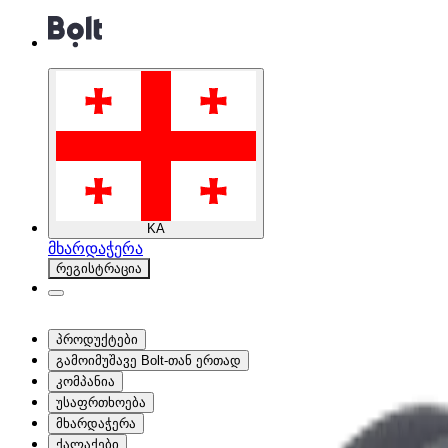
KA
მხარდაჭერა
რეგისტრაცია
პროდუქტები
გამოიმუშავე Bolt-თან ერთად
კომპანია
უსაფრთხოება
მხარდაჭერა
ქალაქები