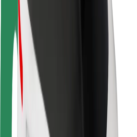
მედია
ურბანული ფონდი
უსაფრთხოება
მგზავრების უსაფრთხოება
მძღოლების უსაფრთხოება
სკუტერის უსაფრთხოება
უსაფრთხოება
ქალაქები
ლოკაციები
ქალაქი უკეთესობისკენ
აეროპორტები
Bolt-ის დასატენი სადგური
მხარდაჭერა