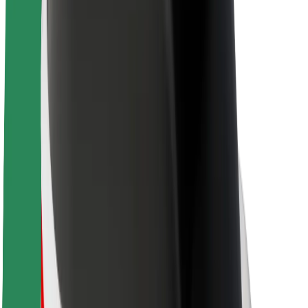
კომპანია
ვაკანსიები
Bolt-ის შესახებ
Bolt და ეკომეგობრულობა
ნულოვანი პროექტი
ბლოგი
სიახლეები
ბრენდის გზამკვლევი
მისია
ინვესტორებთან ურთიერთობა
ლიდერობა
ბრენდი