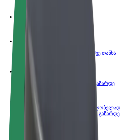
გახდი პარტნიორი მძღოლი
იმუშავე საკუთარი გრაფიკით
გახდი კურიერი
შეასრულე შეკვეთები და გამოიმუშვე თანხა
ყოველკვირეულად
დაამატე რესტორანი ან მაღაზია
მოიზიდე მეტი მომხმარებელი და გაზარდე
გაყიდვები
დარეგისტრირდი ავტოპარკის მფლობელად
დაამატე შენი ავტოპარკი Bolt-ში და გაზარდე
შემოსავალი
Bolt ბიზნესისთვის