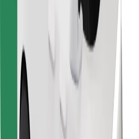
მიიღე მომსახურება რამდენიმე წუთში!
გადმოწერე Bolt
იპოვე შენი საყვარელი კერძები!
გადმოწერე Bolt Food