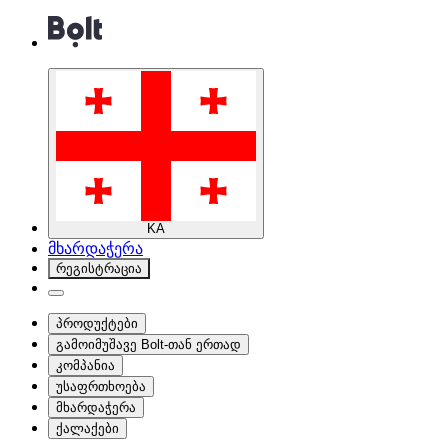
KA
მხარდაჭერა
რეგისტრაცია
პროდუქტები
გამოიმუშავე Bolt-თან ერთად
კომპანია
უსაფრთხოება
მხარდაჭერა
ქალაქები