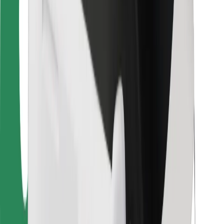
მგზავრებისთვის
მძღოლებისთვის
კურიერებისთვის
Bolt Food
ავტოპარკის მფლობელებისთვის
რესტორნებისთვის
Bolt for Business
სხვა
მომწოდებლები
წესები და პირობები
Cookies
უსაფრთხოება