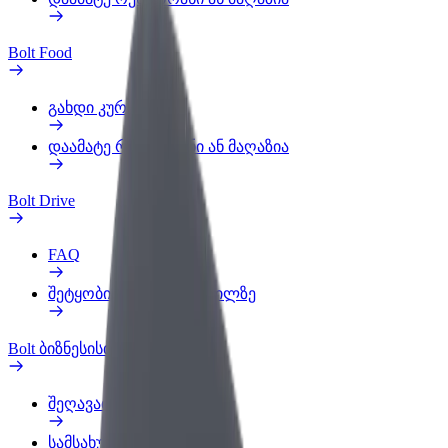
Bolt Food
გახდი კურიერი
დაამატე რესტორანი ან მაღაზია
Bolt Drive
FAQ
შეტყობინება ავტომობილზე
Bolt ბიზნესისთვის
შეღავათები
სამსახურის პროფილი