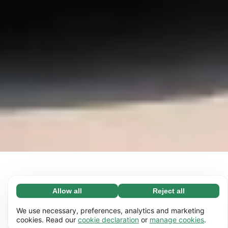
Allow all
Reject all
Necessary (65)
Necessary cookies help make our website usable
Learn more
We use necessary, preferences, analytics and marketing
by enabling basic functions, e.g. page navigation.
cookies. Read our
cookie declaration
or
manage cookies
.