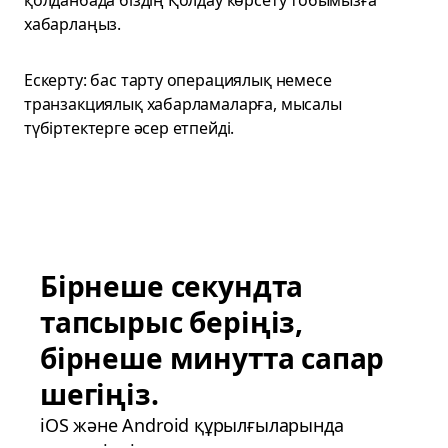
қолданбада біздің Қолдау көрсету тобымызға
хабарлаңыз.
Ескерту: бас тарту операциялық немесе
транзакциялық хабарламаларға, мысалы
түбіртектерге әсер етпейді.
Бірнеше секундта
тапсырыс беріңіз,
бірнеше минутта сапар
шегіңіз.
iOS және Android құрылғыларында