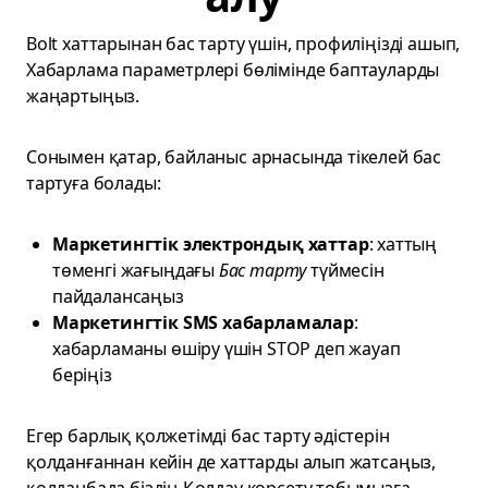
Bolt хаттарынан бас тарту үшін, профиліңізді ашып,
Хабарлама параметрлері бөлімінде баптауларды
жаңартыңыз.
Сонымен қатар, байланыс арнасында тікелей бас
тартуға болады:
Маркетингтік электрондық хаттар
: хаттың
төменгі жағыңдағы
Бас тарту
түймесін
пайдалансаңыз
Маркетингтік SMS хабарламалар
:
хабарламаны өшіру үшін STOP деп жауап
беріңіз
Егер барлық қолжетімді бас тарту әдістерін
қолданғаннан кейін де хаттарды алып жатсаңыз,