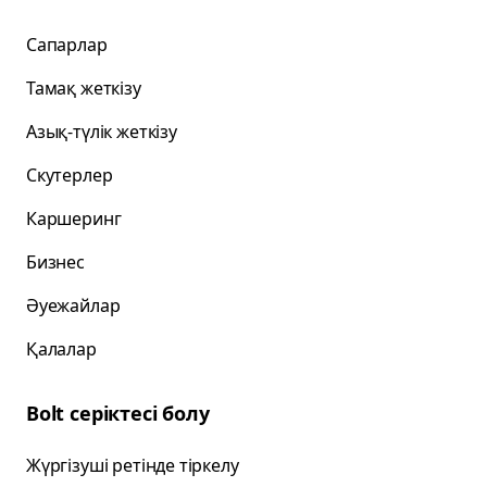
Сапарлар
Тамақ жеткізу
Азық-түлік жеткізу
Скутерлер
Каршеринг
Бизнес
Әуежайлар
Қалалар
Bolt серіктесі болу
Жүргізуші ретінде тіркелу