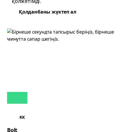
қолжетімді.
Қолданбаны жүктеп ал
KK
Bolt