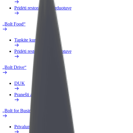
Pridėti restoraną ar parduotuvę
„Bolt Food“
Tapkite kurjeriu (-e)
Pridėti restoraną ar parduotuvę
„Bolt Drive“
DUK
Pranešti apie automobilį
„Bolt for Business“
Privalumai