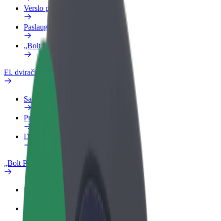
Verslo profilis
Paslaugos
„Bolt Food“ verslui
El. dviračiai
Saugumo laboratorija
Pranešti apie problemą
DUK
„Bolt Plus“
Privalumai
Kaip prisijungti