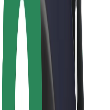
„Bolt for Business“
El. dviračiai
„Bolt Plus“
Užsidirbkite su „Bolt“
Vairuotojai
Vairuotojo pajamos
Kurjeriai
Kurjerio pajamos
„Bolt Food“ restoranai ir parduotuvės
Automobilių nuomos parkai
Franšizės
Apie mus