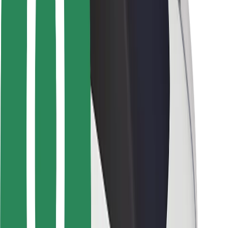
Saugumas
Keleivių saugumas
Vairuotojų saugumas
Paspirtukų saugumas
Saugumo laboratorija
Miestai
Vietovės
Sprendimai miestams
Oro uostai
„Bolt“ įkrovimo stotelės
Pagalba
Keleiviams