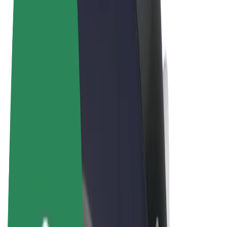
Sąlygos
Privatumas
Slapukai
© 2026 Bolt Technology OÜ
Paslaugos
Kelionės
Paspirtukai
„Bolt Market“
„Bolt Food“
„Bolt Drive“