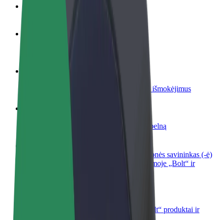
DUK
Tapkite vairuotoju (-a)
Užsidirbkite jums patogiu metu
Tapkite kurjeriu (-e)
Pristatinėkite maistą ir gaukite savaitinius išmokėjimus
Pridėti restoraną ar parduotuvę
Pritraukite daugiau klientų ir padidinkite pelną
Registruotis kaip automobilių nuomos įmonės savininkas (-ė)
Užregistruokite savo automobilius platformoje „Bolt“ ir
padidinkite pajamas
„Bolt for Business“
Atskirų įmonių poreikiams pritaikomi „Bolt“ produktai ir
paslaugos