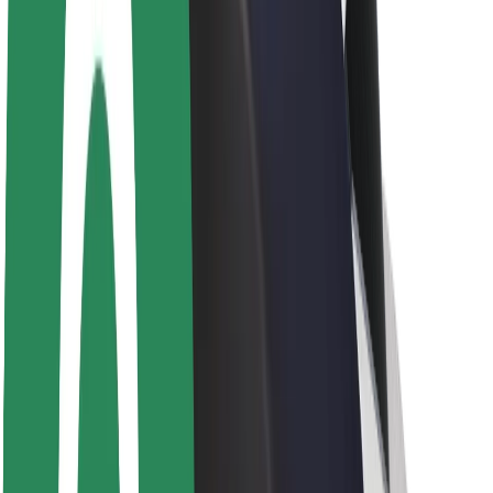
Karjera
Apie „Bolt“
„Bolt“ tvarumo politika
Projektas „Zero“
Tinklaraštis
Naujienų centras
Prekių ženklo gairės
Misija
Investuotojams
Vadovybė
Prekės ženklas
Žiniasklaidai
„Urban Fund“