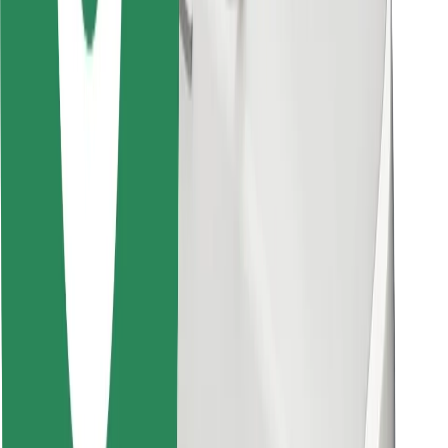
Atsisiųsti programėlę „Bolt“
Raskite savo mėgstamą maistą!
Atsisiųsti programėlę „Bolt Food“