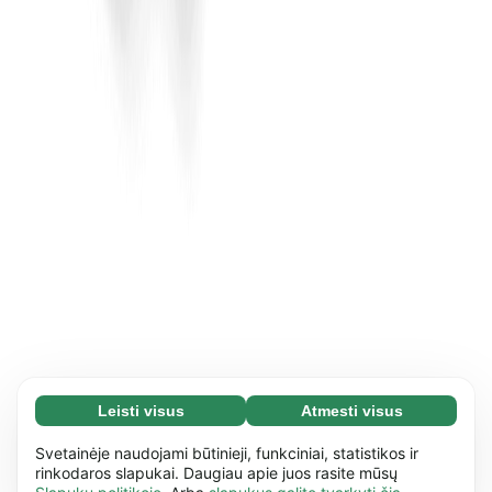
Leisti visus
Atmesti visus
Būtini slapukai (65)
Būtini slapukai reikalingi tam, kad mūsų
Daugiau informacijos
Svetainėje naudojami būtinieji, funkciniai, statistikos ir
svetaine būtų įmanoma naudotis ir joje atlikti
rinkodaros slapukai. Daugiau apie juos rasite mūsų