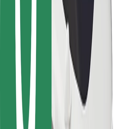
Vairuotojams
Kurjeriams
„Bolt Food“
Automobilių nuomos įmonių savininkams
Restoranams
„Bolt for Business“
Kita
Paslaugų teikėjai
Sąlygos
Slapukai
Saugumas
Automobilis atvyks per kelias minutes!