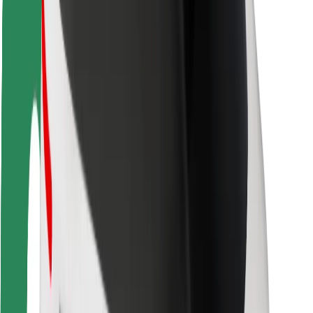
Saugumas
Keleivių saugumas
Vairuotojų saugumas
Paspirtukų saugumas
Saugumo laboratorija
Miestai
Vietovės
Sprendimai miestams
Oro uostai
„Bolt“ įkrovimo stotelės
Pagalba
Keleiviams