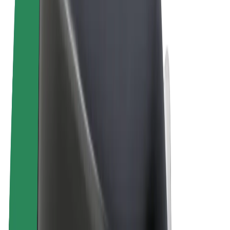
Sąlygos
Privatumas
Slapukai
© 2026 Bolt Technology OÜ
Paslaugos
Kelionės
Paspirtukai
„Bolt Market“
„Bolt Food“
„Bolt Drive“