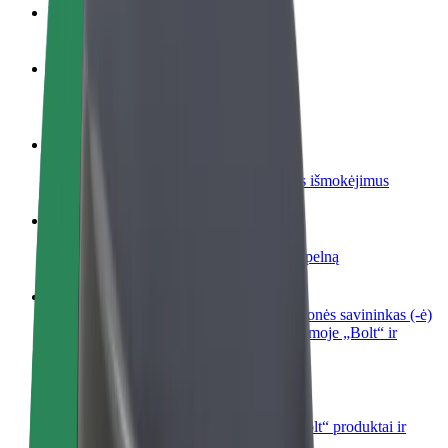
DUK
Tapkite vairuotoju (-a)
Užsidirbkite jums patogiu metu
Tapkite kurjeriu (-e)
Pristatinėkite maistą ir gaukite savaitinius išmokėjimus
Pridėti restoraną ar parduotuvę
Pritraukite daugiau klientų ir padidinkite pelną
Registruotis kaip automobilių nuomos įmonės savininkas (-ė)
Užregistruokite savo automobilius platformoje „Bolt“ ir
padidinkite pajamas
„Bolt for Business“
Atskirų įmonių poreikiams pritaikomi „Bolt“ produktai ir
paslaugos