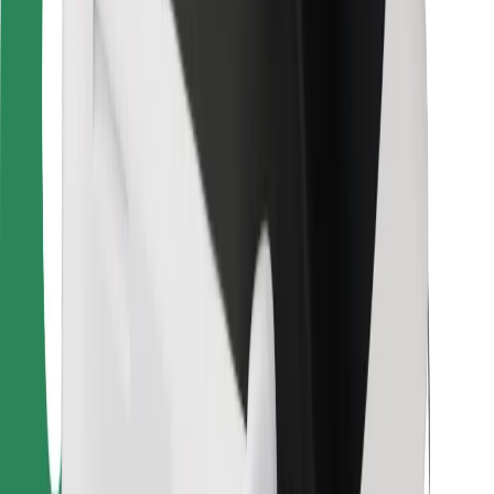
Vairuotojams
Kurjeriams
„Bolt Food“
Automobilių nuomos įmonių savininkams
Restoranams
„Bolt for Business“
Kita
Paslaugų teikėjai
Sąlygos
Slapukai
Saugumas
Automobilis atvyks per kelias minutes!