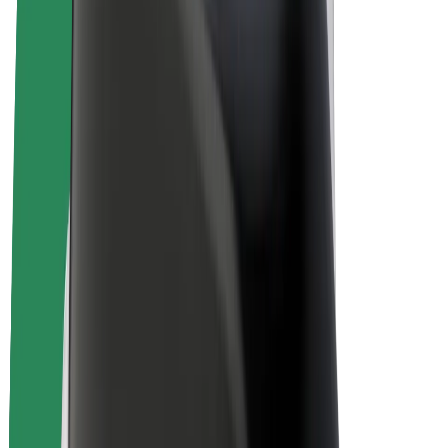
„Bolt for Business“
El. dviračiai
„Bolt Plus“
Užsidirbkite su „Bolt“
Vairuotojai
Vairuotojo pajamos
Kurjeriai
Kurjerio pajamos
„Bolt Food“ restoranai ir parduotuvės
Automobilių nuomos parkai
Franšizės
Apie mus