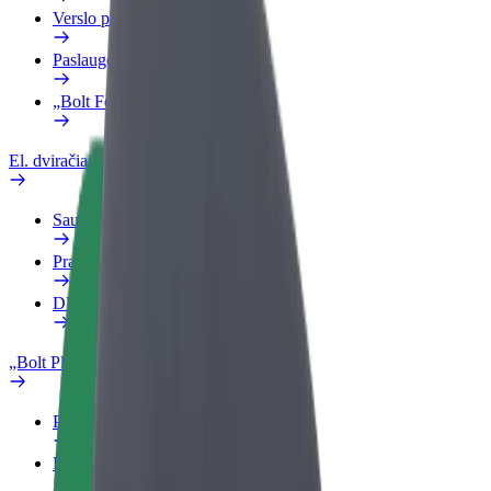
Verslo profilis
Paslaugos
„Bolt Food“ verslui
El. dviračiai
Saugumo laboratorija
Pranešti apie problemą
DUK
„Bolt Plus“
Privalumai
Kaip prisijungti