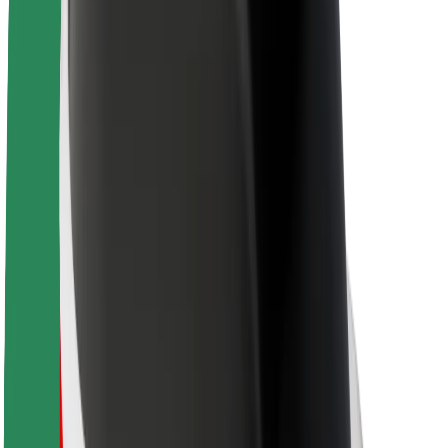
Karjera
Apie „Bolt“
„Bolt“ tvarumo politika
Projektas „Zero“
Tinklaraštis
Naujienų centras
Prekių ženklo gairės
Misija
Investuotojams
Vadovybė
Prekės ženklas
Žiniasklaidai
„Urban Fund“