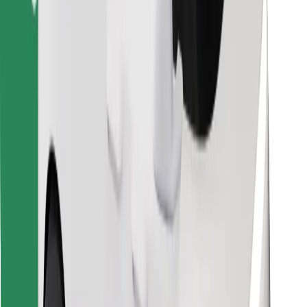
Atsisiųsti programėlę „Bolt“
Raskite savo mėgstamą maistą!
Atsisiųsti programėlę „Bolt Food“