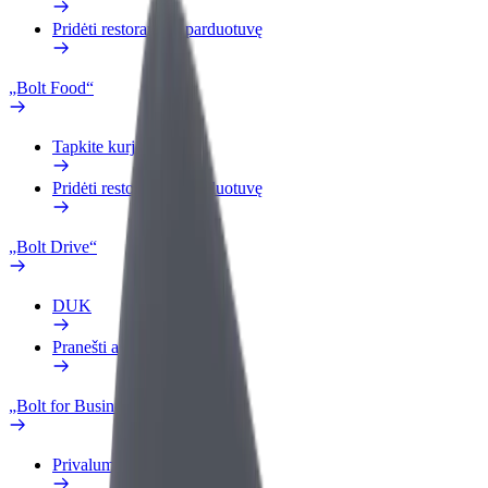
Pridėti restoraną ar parduotuvę
„Bolt Food“
Tapkite kurjeriu (-e)
Pridėti restoraną ar parduotuvę
„Bolt Drive“
DUK
Pranešti apie automobilį
„Bolt for Business“
Privalumai