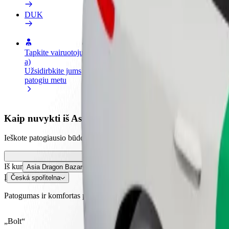
DUK
Tapkite vairuotoju (-
Tapkite kurjeriu (-e)
Pridėti
a)
Pristatinėkite maistą ir gaukite
parduo
Užsidirbkite jums
savaitinius išmokėjimus
Pritrau
patogiu metu
padidin
Kaip nuvykti iš Asia Dragon Bazar į Česká spořitelna
Ieškote patogiausio būdo nukeliauti iš Asia Dragon Bazar į Česká spoři
Iš kur
Asia Dragon Bazar
Į
Česká spořitelna
Patogumas ir komfortas pasiekiami vos keliais spustelėjimais!
„Bolt“