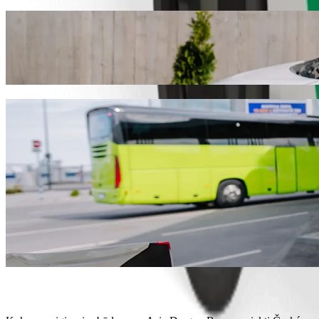
Nuo Asia Dragon Bazar iki Česká spořiteln
Norite pasiekti Česká spořitelna už geresnę kainą? Rinkitės „Bolt“ 
tinkamiausią transporto priemonę.
Atsisiųsti programėlę „Bolt“
„Bolt“ paslaugos kelionei iš Asia Dragon B
Daug bagažo? Rinkitės „XL“ kategoriją – joje telpa iki 6 keleivių.
Norite atvykti stilingai? Išbandykite „Bolt“ premium automobilius
Keliausite su vaikais? Išsikvieskite automobilį, kuriame bus paauk
Keliausite su augintiniais? Išbandykite keliones, skirtas augintinia
Reikia papildomos pagalbos? Kategorijoje „Assist“ rasite transport
Nebrangios kelionės? Rinkitės kompaktišką „Bolt Basic“ automob
Atsisiųsti programėlę „Bolt“