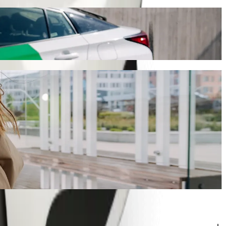
 maždaug 214,20 CZK CZK. Kad ir kokia proga bebūtų, rasime jums