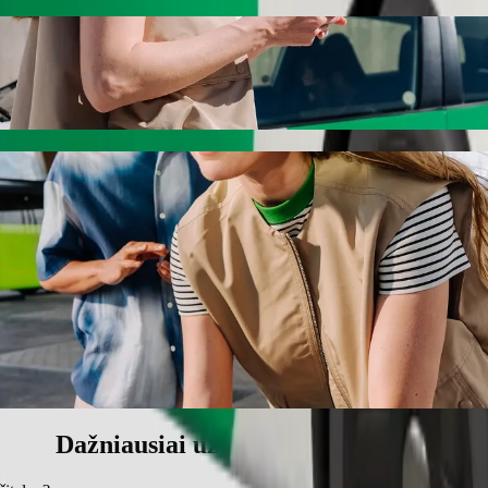
a keliaukite su „Bolt“
pavėžėjimo paslaugas. Su „Bolt“ kelionė truks apie 7 min. ir kainuos
azar į Česká spořitelna
.
štinimas vaikui.
ms.
o priemonių, pritaikytų vežimėliui (Pritaikyta vežimėliui).
ilį – kainuos mažiau.
Dažniausiai užduodami klausimai