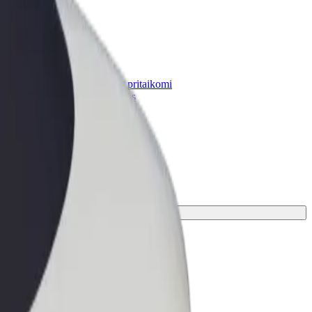
„Bolt for Business“
Atskirų įmonių poreikiams pritaikomi
„Bolt“ produktai ir paslaugos
s jūsų kelionei.