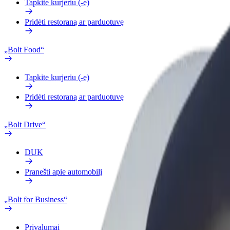
Tapkite kurjeriu (-e)
Pridėti restoraną ar parduotuvę
„Bolt Food“
Tapkite kurjeriu (-e)
Pridėti restoraną ar parduotuvę
„Bolt Drive“
DUK
Pranešti apie automobilį
„Bolt for Business“
Privalumai