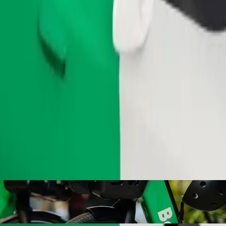
Užsisakyti kelionę