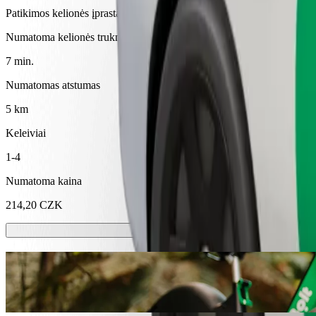
Patikimos kelionės įprastais vidutinio dydžio automobiliais
Numatoma kelionės trukmė
7 min.
Numatomas atstumas
5 km
Keleiviai
1-4
Numatoma kaina
214,20 CZK
Paspirtukai ir el. dviračiai
Mieste keliaukite paspirtuku arba el. dviračiu
Atsisiųsti programėlę „Bolt“