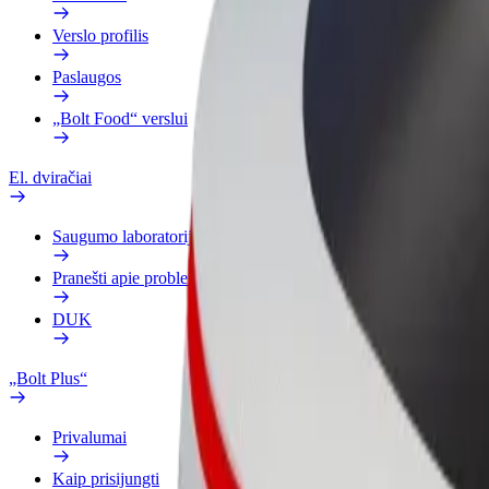
Verslo profilis
Paslaugos
„Bolt Food“ verslui
El. dviračiai
Saugumo laboratorija
Pranešti apie problemą
DUK
„Bolt Plus“
Privalumai
Kaip prisijungti