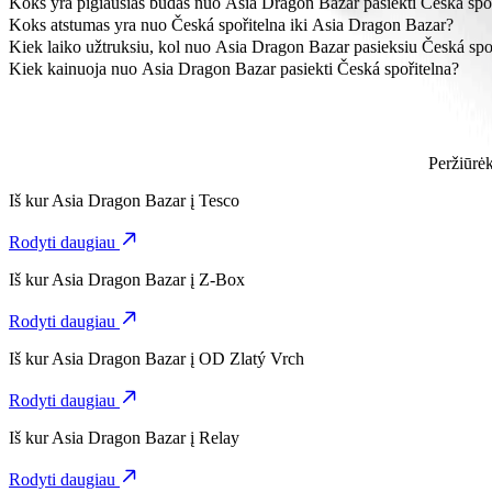
Koks yra pigiausias būdas nuo Asia Dragon Bazar pasiekti Česká spo
Pasirinkdami kategoriją Bolt, nuo Asia Dragon Bazar iki Česká spoř
Koks atstumas yra nuo Česká spořitelna iki Asia Dragon Bazar?
Nuo Asia Dragon Bazar iki Česká spořitelna yra maždaug 5 km.
Kiek laiko užtruksiu, kol nuo Asia Dragon Bazar pasieksiu Česká spo
Pasirinkdami kategoriją Bolt, nuo Asia Dragon Bazar iki Česká spořit
Kiek kainuoja nuo Asia Dragon Bazar pasiekti Česká spořitelna?
Pasirinkdami kategoriją Bolt, už kelionę nuo Asia Dragon Bazar ik
Peržiūrėk
Iš kur
Asia Dragon Bazar
į
Tesco
Rodyti daugiau
Iš kur
Asia Dragon Bazar
į
Z-Box
Rodyti daugiau
Iš kur
Asia Dragon Bazar
į
OD Zlatý Vrch
Rodyti daugiau
Iš kur
Asia Dragon Bazar
į
Relay
Rodyti daugiau