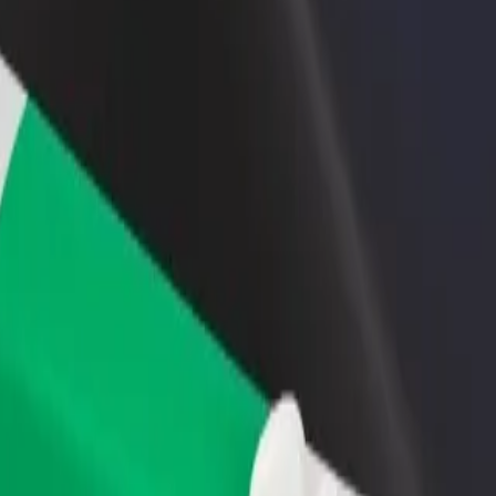
 restoraną ar
Registruotis kaip automobilių nuomos įmonės
tuvę
savininkas (-ė)
kite daugiau klientų ir
Užregistruokite savo automobilius platformoje
kite pelną
„Bolt“ ir padidinkite pajamas
 | „Bolt“
telna? Peržiūrėkite mūsų teikiamas paslaugas ir išsirinkite tinkamiausia
Atsisiųsti programėlę