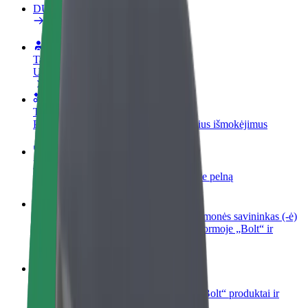
DUK
Tapkite vairuotoju (-a)
Užsidirbkite jums patogiu metu
Tapkite kurjeriu (-e)
Pristatinėkite maistą ir gaukite savaitinius išmokėjimus
Pridėti restoraną ar parduotuvę
Pritraukite daugiau klientų ir padidinkite pelną
Registruotis kaip automobilių nuomos įmonės savininkas (-ė)
Užregistruokite savo automobilius platformoje „Bolt“ ir
padidinkite pajamas
„Bolt for Business“
Atskirų įmonių poreikiams pritaikomi „Bolt“ produktai ir
paslaugos