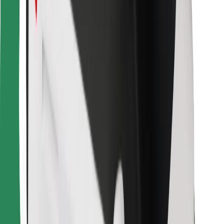
Atsisiųsti programėlę „Bolt“
Raskite savo mėgstamą maistą!
Atsisiųsti programėlę „Bolt Food“