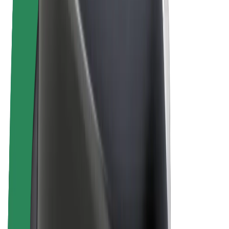
„Bolt for Business“
El. dviračiai
„Bolt Plus“
Užsidirbkite su „Bolt“
Vairuotojai
Vairuotojo pajamos
Kurjeriai
Kurjerio pajamos
„Bolt Food“ restoranai ir parduotuvės
Automobilių nuomos parkai
Franšizės
Apie mus