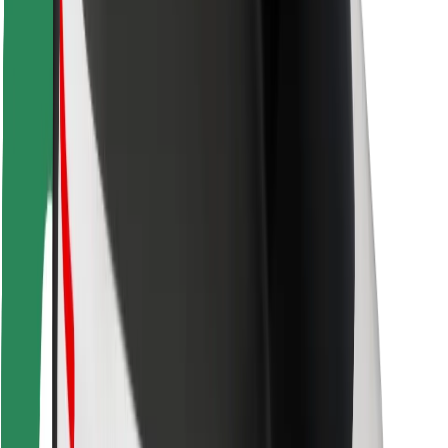
Vairuotojams
Kurjeriams
„Bolt Food“
Automobilių nuomos įmonių savininkams
Restoranams
„Bolt for Business“
Kita
Paslaugų teikėjai
Sąlygos
Slapukai
Saugumas
Automobilis atvyks per kelias minutes!