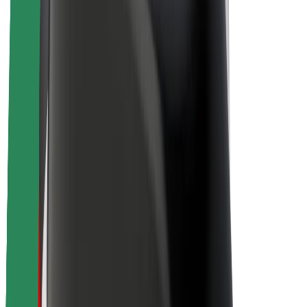
Karjera
Apie „Bolt“
„Bolt“ tvarumo politika
Projektas „Zero“
Tinklaraštis
Naujienų centras
Prekių ženklo gairės
Misija
Investuotojams
Vadovybė
Prekės ženklas
Žiniasklaidai
„Urban Fund“