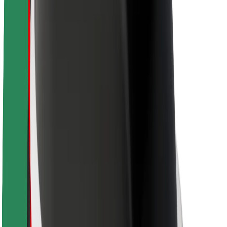
Saugumas
Keleivių saugumas
Vairuotojų saugumas
Paspirtukų saugumas
Saugumo laboratorija
Miestai
Vietovės
Sprendimai miestams
Oro uostai
„Bolt“ įkrovimo stotelės
Pagalba
Keleiviams