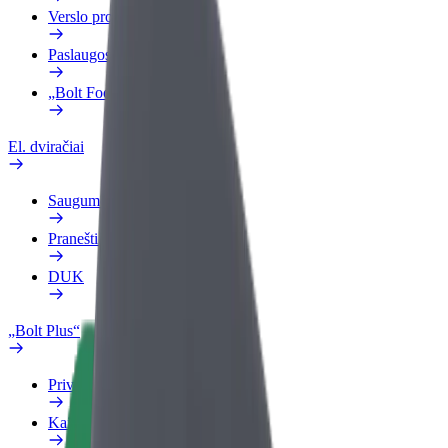
Verslo profilis
Paslaugos
„Bolt Food“ verslui
El. dviračiai
Saugumo laboratorija
Pranešti apie problemą
DUK
„Bolt Plus“
Privalumai
Kaip prisijungti