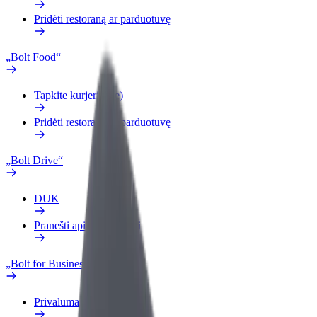
Pridėti restoraną ar parduotuvę
„Bolt Food“
Tapkite kurjeriu (-e)
Pridėti restoraną ar parduotuvę
„Bolt Drive“
DUK
Pranešti apie automobilį
„Bolt for Business“
Privalumai