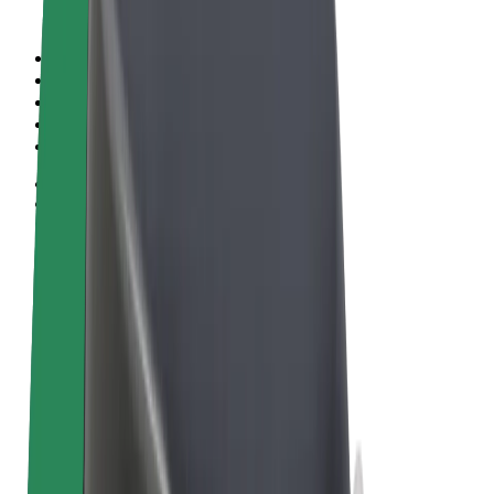
Sąlygos
Privatumas
Slapukai
© 2026 Bolt Technology OÜ
Paslaugos
Kelionės
Paspirtukai
„Bolt Market“
„Bolt Food“
„Bolt Drive“