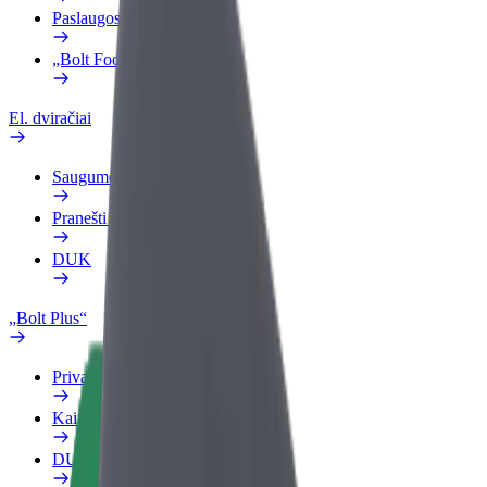
Paslaugos
„Bolt Food“ verslui
El. dviračiai
Saugumo laboratorija
Pranešti apie problemą
DUK
„Bolt Plus“
Privalumai
Kaip prisijungti
DUK