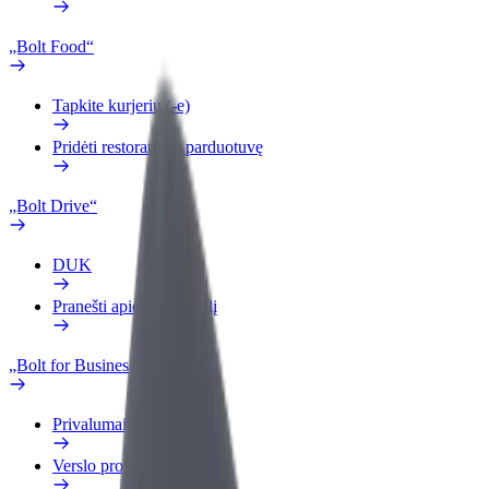
„Bolt Food“
Tapkite kurjeriu (-e)
Pridėti restoraną ar parduotuvę
„Bolt Drive“
DUK
Pranešti apie automobilį
„Bolt for Business“
Privalumai
Verslo profilis