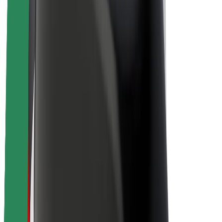
Apie „Bolt“
„Bolt“ tvarumo politika
Projektas „Zero“
Tinklaraštis
Naujienų centras
Prekių ženklo gairės
Misija
Investuotojams
Vadovybė
Prekės ženklas
Žiniasklaidai
„Urban Fund“
Saugumas