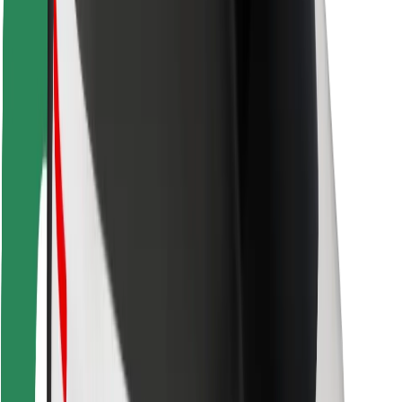
Kurjeriams
„Bolt Food“
Automobilių nuomos įmonių savininkams
Restoranams
„Bolt for Business“
Kita
Paslaugų teikėjai
Sąlygos
Slapukai
Saugumas
Automobilis atvyks per kelias minutes!
Atsisiųsti programėlę „Bolt“