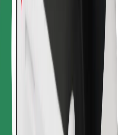
Raskite savo mėgstamą maistą!
Atsisiųsti programėlę „Bolt Food“