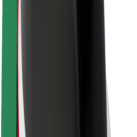
Keleivių saugumas
Vairuotojų saugumas
Paspirtukų saugumas
Saugumo laboratorija
Miestai
Vietovės
Sprendimai miestams
Oro uostai
„Bolt“ įkrovimo stotelės
Pagalba
Keleiviams
Vairuotojams