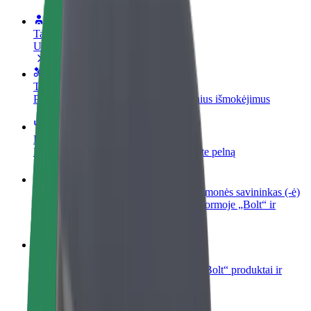
Tapkite vairuotoju (-a)
Užsidirbkite jums patogiu metu
Tapkite kurjeriu (-e)
Pristatinėkite maistą ir gaukite savaitinius išmokėjimus
Pridėti restoraną ar parduotuvę
Pritraukite daugiau klientų ir padidinkite pelną
Registruotis kaip automobilių nuomos įmonės savininkas (-ė)
Užregistruokite savo automobilius platformoje „Bolt“ ir
padidinkite pajamas
„Bolt for Business“
Atskirų įmonių poreikiams pritaikomi „Bolt“ produktai ir
paslaugos