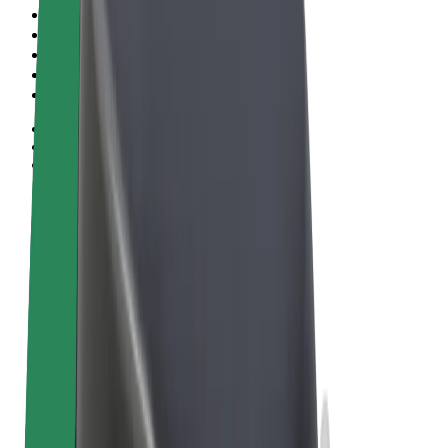
Sąlygos
Privatumas
Slapukai
© 2026 Bolt Technology OÜ
Paslaugos
Kelionės
Paspirtukai
„Bolt Market“
„Bolt Food“
„Bolt Drive“
„Bolt for Business“