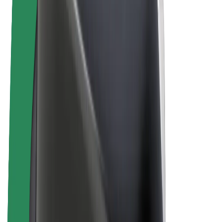
El. dviračiai
„Bolt Plus“
Užsidirbkite su „Bolt“
Vairuotojai
Vairuotojo pajamos
Kurjeriai
Kurjerio pajamos
„Bolt Food“ restoranai ir parduotuvės
Automobilių nuomos parkai
Franšizės
Apie mus
Karjera