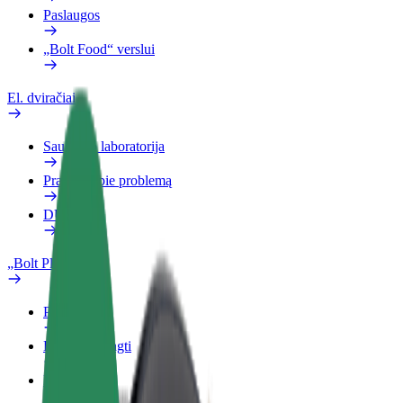
Paslaugos
„Bolt Food“ verslui
El. dviračiai
Saugumo laboratorija
Pranešti apie problemą
DUK
„Bolt Plus“
Privalumai
Kaip prisijungti
DUK