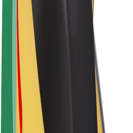
Apie „Bolt“
„Bolt“ tvarumo politika
Projektas „Zero“
Tinklaraštis
Naujienų centras
Prekių ženklo gairės
Misija
Investuotojams
Vadovybė
Prekės ženklas
Žiniasklaidai
„Urban Fund“
Saugumas