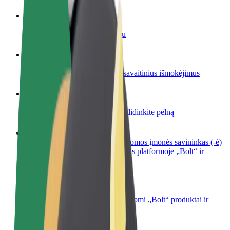
Tapkite vairuotoju (-a)
Užsidirbkite jums patogiu metu
Tapkite kurjeriu (-e)
Pristatinėkite maistą ir gaukite savaitinius išmokėjimus
Pridėti restoraną ar parduotuvę
Pritraukite daugiau klientų ir padidinkite pelną
Registruotis kaip automobilių nuomos įmonės savininkas (-ė)
Užregistruokite savo automobilius platformoje „Bolt“ ir
padidinkite pajamas
„Bolt for Business“
Atskirų įmonių poreikiams pritaikomi „Bolt“ produktai ir
paslaugos