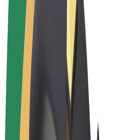
Sąlygos
Privatumas
Slapukai
© 2026 Bolt Technology OÜ
Paslaugos
Kelionės
Paspirtukai
„Bolt Market“
„Bolt Food“
„Bolt Drive“
„Bolt for Business“