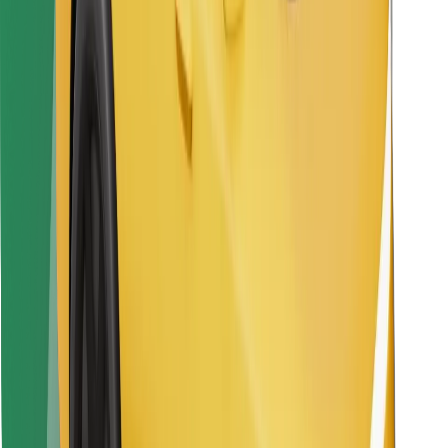
Raskite savo mėgstamą maistą!
Atsisiųsti programėlę „Bolt Food“