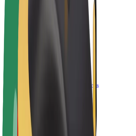
El. dviračiai
„Bolt Plus“
Užsidirbkite su „Bolt“
Vairuotojai
Vairuotojo pajamos
Kurjeriai
Kurjerio pajamos
„Bolt Food“ restoranai ir parduotuvės
Automobilių nuomos parkai
Franšizės
Apie mus
Karjera