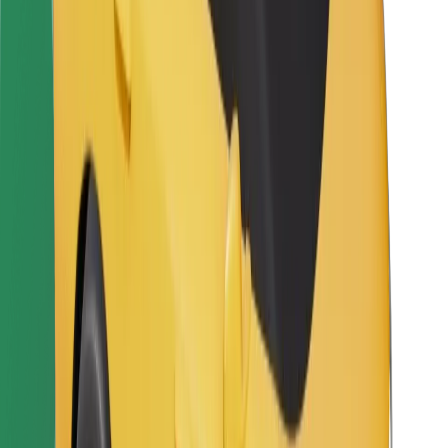
Kurjeriams
„Bolt Food“
Automobilių nuomos įmonių savininkams
Restoranams
„Bolt for Business“
Kita
Paslaugų teikėjai
Sąlygos
Slapukai
Saugumas
Automobilis atvyks per kelias minutes!
Atsisiųsti programėlę „Bolt“