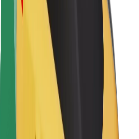
Keleivių saugumas
Vairuotojų saugumas
Paspirtukų saugumas
Saugumo laboratorija
Miestai
Vietovės
Sprendimai miestams
Oro uostai
„Bolt“ įkrovimo stotelės
Pagalba
Keleiviams
Vairuotojams