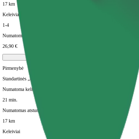
17 km
Keleiviai
1-4
Numatoma kaina
26,90 €
Pirmenybė
Standartinės „Bolt“ kelionės su greitesniu paėmimu
Numatoma kelionės trukmė
21 min.
Numatomas atstumas
17 km
Keleiviai