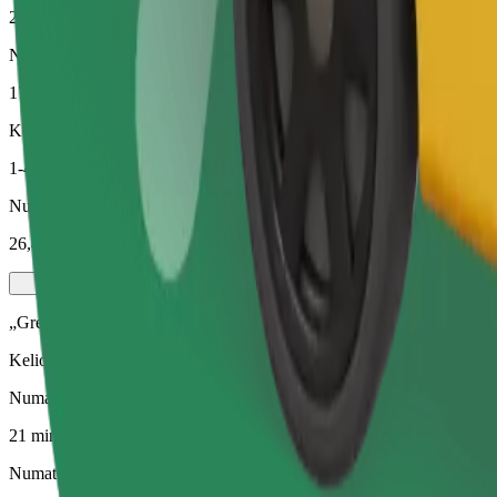
21 min.
Numatomas atstumas
17 km
Keleiviai
1-4
Numatoma kaina
26,40 €
„Green“
Kelionės hibridinėmis ir elektra varomomis transporto priemonėmis
Numatoma kelionės trukmė
21 min.
Numatomas atstumas