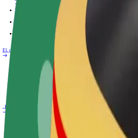
Verslo profilis
Paslaugos
„Bolt Food“ verslui
El. dviračiai
Saugumo laboratorija
Pranešti apie problemą
DUK
„Bolt Plus“
Privalumai
Kaip prisijungti