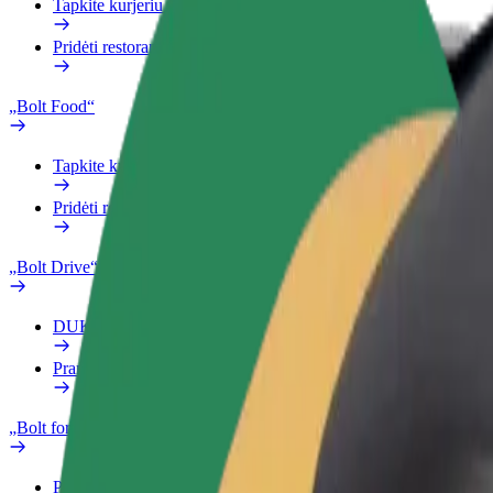
Tapkite kurjeriu (-e)
Pridėti restoraną ar parduotuvę
„Bolt Food“
Tapkite kurjeriu (-e)
Pridėti restoraną ar parduotuvę
„Bolt Drive“
DUK
Pranešti apie automobilį
„Bolt for Business“
Privalumai