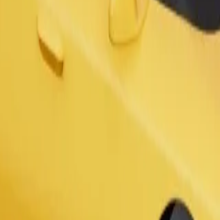
Užsisakyti kelionę