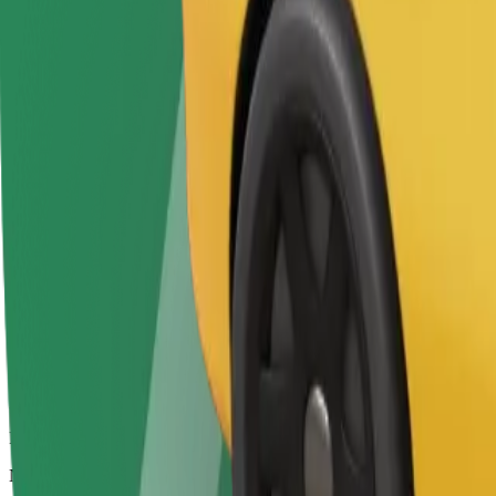
Didesni automobiliai, kuriuose daugiau erdvės kojoms ir lagaminams
Numatoma kelionės trukmė
21 min.
Numatomas atstumas
17 km
Keleiviai
1-2
Numatoma kaina
41,20 €
„Bolt“
Patikimos kelionės įprastais vidutinio dydžio automobiliais
Numatoma kelionės trukmė