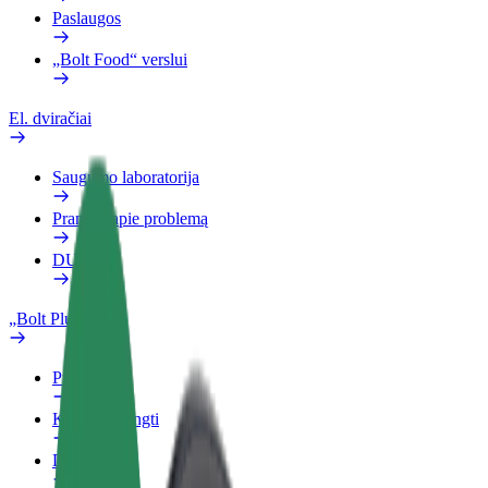
Paslaugos
„Bolt Food“ verslui
El. dviračiai
Saugumo laboratorija
Pranešti apie problemą
DUK
„Bolt Plus“
Privalumai
Kaip prisijungti
DUK