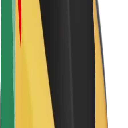
Keleivių saugumas
Vairuotojų saugumas
Paspirtukų saugumas
Saugumo laboratorija
Miestai
Vietovės
Sprendimai miestams
Oro uostai
„Bolt“ įkrovimo stotelės
Pagalba
Keleiviams
Vairuotojams