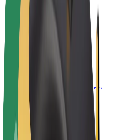
El. dviračiai
„Bolt Plus“
Užsidirbkite su „Bolt“
Vairuotojai
Vairuotojo pajamos
Kurjeriai
Kurjerio pajamos
„Bolt Food“ restoranai ir parduotuvės
Automobilių nuomos parkai
Franšizės
Apie mus
Karjera