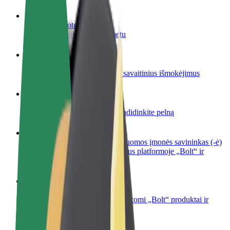
Tapkite vairuotoju (-a)
Užsidirbkite jums patogiu metu
Tapkite kurjeriu (-e)
Pristatinėkite maistą ir gaukite savaitinius išmokėjimus
Pridėti restoraną ar parduotuvę
Pritraukite daugiau klientų ir padidinkite pelną
Registruotis kaip automobilių nuomos įmonės savininkas (-ė)
Užregistruokite savo automobilius platformoje „Bolt“ ir
padidinkite pajamas
„Bolt for Business“
Atskirų įmonių poreikiams pritaikomi „Bolt“ produktai ir
paslaugos