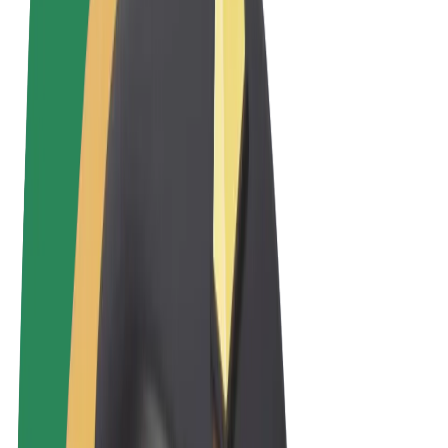
Sąlygos
Privatumas
Slapukai
© 2026 Bolt Technology OÜ
Paslaugos
Kelionės
Paspirtukai
„Bolt Market“
„Bolt Food“
„Bolt Drive“
„Bolt for Business“