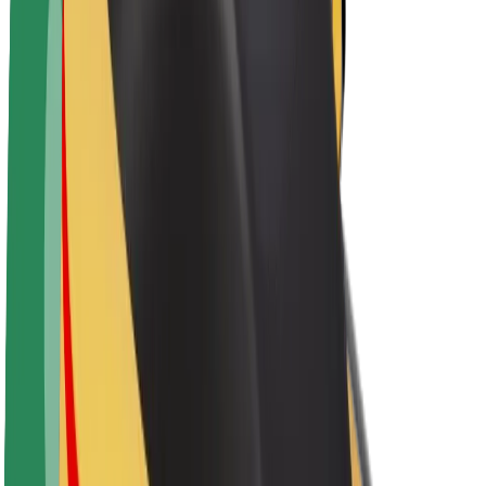
Apie „Bolt“
„Bolt“ tvarumo politika
Projektas „Zero“
Tinklaraštis
Naujienų centras
Prekių ženklo gairės
Misija
Investuotojams
Vadovybė
Prekės ženklas
Žiniasklaidai
„Urban Fund“
Saugumas