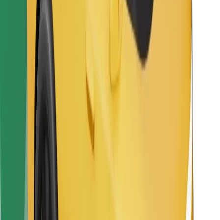
Raskite savo mėgstamą maistą!
Atsisiųsti programėlę „Bolt Food“