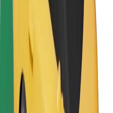
Kurjeriams
„Bolt Food“
Automobilių nuomos įmonių savininkams
Restoranams
„Bolt for Business“
Kita
Paslaugų teikėjai
Sąlygos
Slapukai
Saugumas
Automobilis atvyks per kelias minutes!
Atsisiųsti programėlę „Bolt“