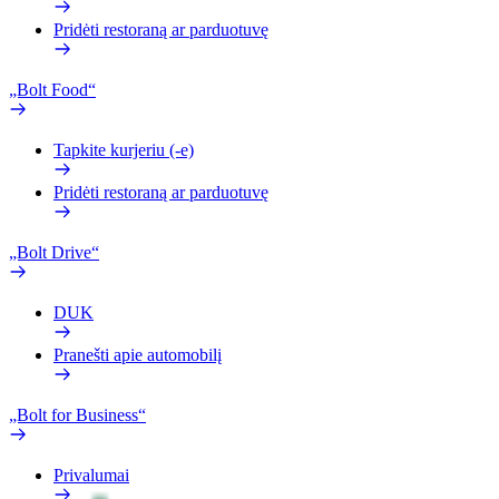
Pridėti restoraną ar parduotuvę
„Bolt Food“
Tapkite kurjeriu (-e)
Pridėti restoraną ar parduotuvę
„Bolt Drive“
DUK
Pranešti apie automobilį
„Bolt for Business“
Privalumai