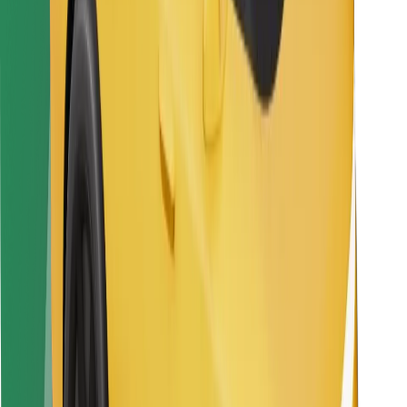
Vairuotojams
Kurjeriams
„Bolt Food“
Automobilių nuomos įmonių savininkams
Restoranams
„Bolt for Business“
Kita
Paslaugų teikėjai
Sąlygos
Slapukai
Saugumas
Automobilis atvyks per kelias minutes!