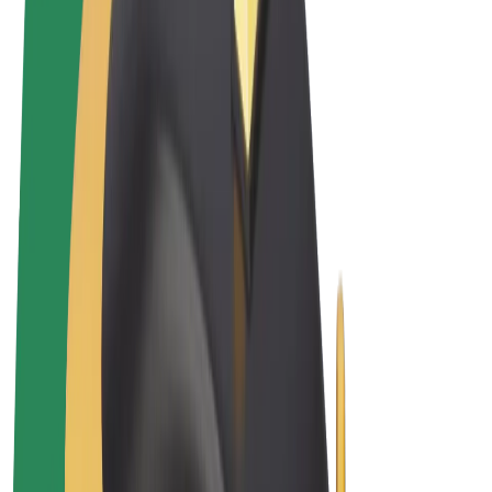
Sąlygos
Privatumas
Slapukai
© 2026 Bolt Technology OÜ
Paslaugos
Kelionės
Paspirtukai
„Bolt Market“
„Bolt Food“
„Bolt Drive“