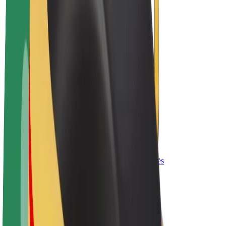
„Bolt for Business“
El. dviračiai
„Bolt Plus“
Užsidirbkite su „Bolt“
Vairuotojai
Vairuotojo pajamos
Kurjeriai
Kurjerio pajamos
„Bolt Food“ restoranai ir parduotuvės
Automobilių nuomos parkai
Franšizės
Apie mus