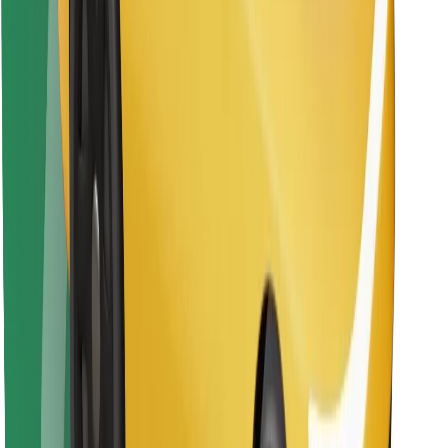
Atsisiųsti programėlę „Bolt“
Raskite savo mėgstamą maistą!
Atsisiųsti programėlę „Bolt Food“