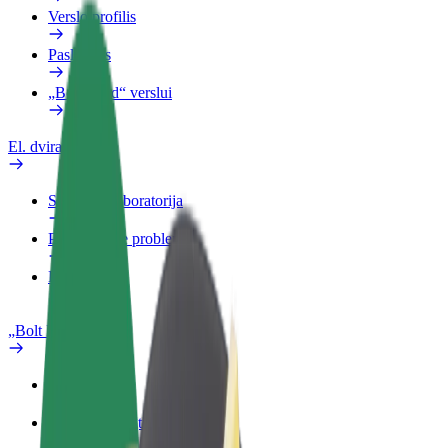
Verslo profilis
Paslaugos
„Bolt Food“ verslui
El. dviračiai
Saugumo laboratorija
Pranešti apie problemą
DUK
„Bolt Plus“
Privalumai
Kaip prisijungti