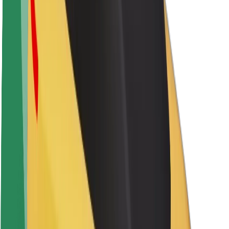
Karjera
Apie „Bolt“
„Bolt“ tvarumo politika
Projektas „Zero“
Tinklaraštis
Naujienų centras
Prekių ženklo gairės
Misija
Investuotojams
Vadovybė
Prekės ženklas
Žiniasklaidai
„Urban Fund“