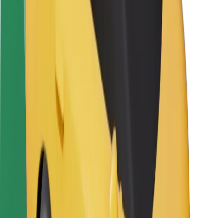
Saugumas
Keleivių saugumas
Vairuotojų saugumas
Paspirtukų saugumas
Saugumo laboratorija
Miestai
Vietovės
Sprendimai miestams
Oro uostai
„Bolt“ įkrovimo stotelės
Pagalba
Keleiviams