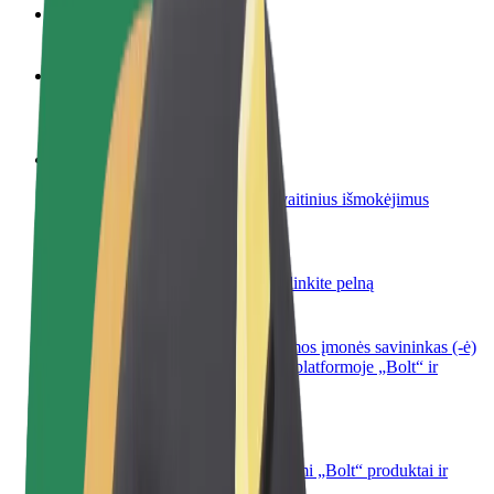
DUK
Tapkite vairuotoju (-a)
Užsidirbkite jums patogiu metu
Tapkite kurjeriu (-e)
Pristatinėkite maistą ir gaukite savaitinius išmokėjimus
Pridėti restoraną ar parduotuvę
Pritraukite daugiau klientų ir padidinkite pelną
Registruotis kaip automobilių nuomos įmonės savininkas (-ė)
Užregistruokite savo automobilius platformoje „Bolt“ ir
padidinkite pajamas
„Bolt for Business“
Atskirų įmonių poreikiams pritaikomi „Bolt“ produktai ir
paslaugos