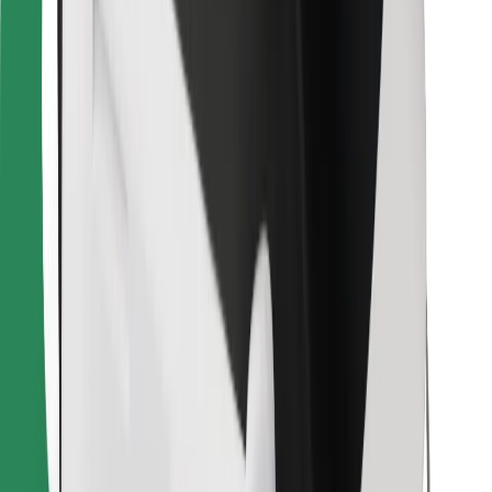
Atsisiųsti programėlę „Bolt“
Raskite savo mėgstamą maistą!
Atsisiųsti programėlę „Bolt Food“