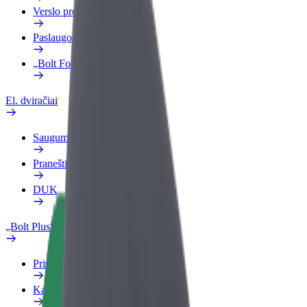
Verslo profilis
Paslaugos
„Bolt Food“ verslui
El. dviračiai
Saugumo laboratorija
Pranešti apie problemą
DUK
„Bolt Plus“
Privalumai
Kaip prisijungti