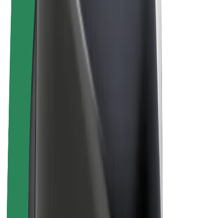
„Bolt for Business“
El. dviračiai
„Bolt Plus“
Užsidirbkite su „Bolt“
Vairuotojai
Vairuotojo pajamos
Kurjeriai
Kurjerio pajamos
„Bolt Food“ restoranai ir parduotuvės
Automobilių nuomos parkai
Franšizės
Apie mus