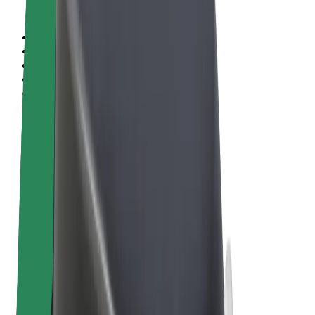
Sąlygos
Privatumas
Slapukai
© 2026 Bolt Technology OÜ
Paslaugos
Kelionės
Paspirtukai
„Bolt Market“
„Bolt Food“
„Bolt Drive“