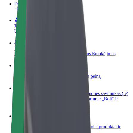
DUK
Tapkite vairuotoju (-a)
Užsidirbkite jums patogiu metu
Tapkite kurjeriu (-e)
Pristatinėkite maistą ir gaukite savaitinius išmokėjimus
Pridėti restoraną ar parduotuvę
Pritraukite daugiau klientų ir padidinkite pelną
Registruotis kaip automobilių nuomos įmonės savininkas (-ė)
Užregistruokite savo automobilius platformoje „Bolt“ ir
padidinkite pajamas
„Bolt for Business“
Atskirų įmonių poreikiams pritaikomi „Bolt“ produktai ir
paslaugos