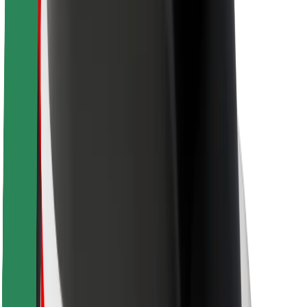
Saugumas
Keleivių saugumas
Vairuotojų saugumas
Paspirtukų saugumas
Saugumo laboratorija
Miestai
Vietovės
Sprendimai miestams
Oro uostai
„Bolt“ įkrovimo stotelės
Pagalba
Keleiviams