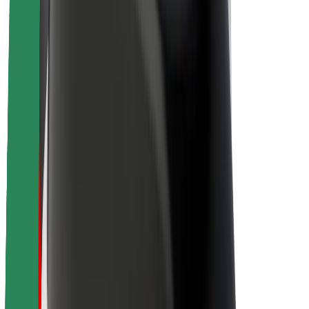
Karjera
Apie „Bolt“
„Bolt“ tvarumo politika
Projektas „Zero“
Tinklaraštis
Naujienų centras
Prekių ženklo gairės
Misija
Investuotojams
Vadovybė
Prekės ženklas
Žiniasklaidai
„Urban Fund“