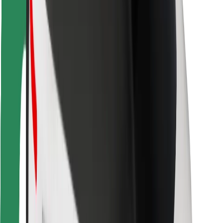
Vairuotojams
Kurjeriams
„Bolt Food“
Automobilių nuomos įmonių savininkams
Restoranams
„Bolt for Business“
Kita
Paslaugų teikėjai
Sąlygos
Slapukai
Saugumas
Automobilis atvyks per kelias minutes!