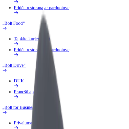
Pridėti restoraną ar parduotuvę
„Bolt Food“
Tapkite kurjeriu (-e)
Pridėti restoraną ar parduotuvę
„Bolt Drive“
DUK
Pranešti apie automobilį
„Bolt for Business“
Privalumai