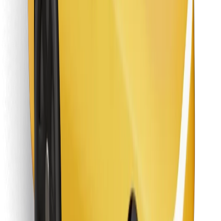
Atsisiųsti programėlę „Bolt“
Raskite savo mėgstamą maistą!
Atsisiųsti programėlę „Bolt Food“