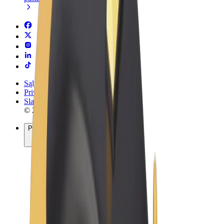
Sąlygos
Privatumas
Slapukai
© 2026 Bolt Technology OÜ
Paslaugos
Kelionės
Paspirtukai
„Bolt Market“
„Bolt Food“
„Bolt Drive“