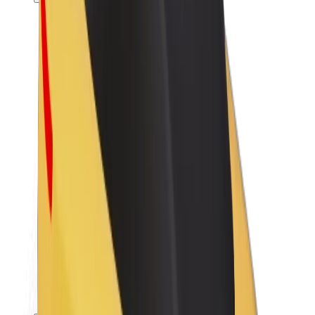
Karjera
Apie „Bolt“
„Bolt“ tvarumo politika
Projektas „Zero“
Tinklaraštis
Naujienų centras
Prekių ženklo gairės
Misija
Investuotojams
Vadovybė
Prekės ženklas
Žiniasklaidai
„Urban Fund“