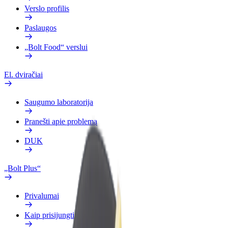
Verslo profilis
Paslaugos
„Bolt Food“ verslui
El. dviračiai
Saugumo laboratorija
Pranešti apie problemą
DUK
„Bolt Plus“
Privalumai
Kaip prisijungti