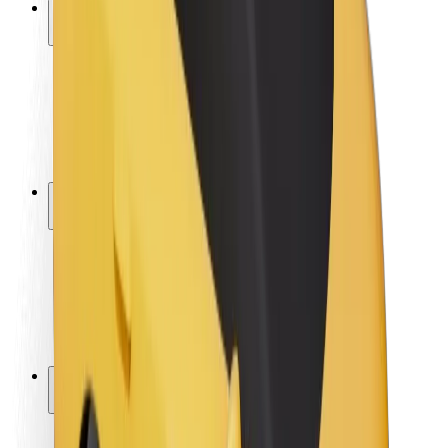
Saugumas
Keleivių saugumas
Vairuotojų saugumas
Paspirtukų saugumas
Saugumo laboratorija
Miestai
Vietovės
Sprendimai miestams
Oro uostai
„Bolt“ įkrovimo stotelės
Pagalba
Keleiviams