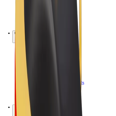
„Bolt for Business“
El. dviračiai
„Bolt Plus“
Užsidirbkite su „Bolt“
Vairuotojai
Vairuotojo pajamos
Kurjeriai
Kurjerio pajamos
„Bolt Food“ restoranai ir parduotuvės
Automobilių nuomos parkai
Franšizės
Apie mus