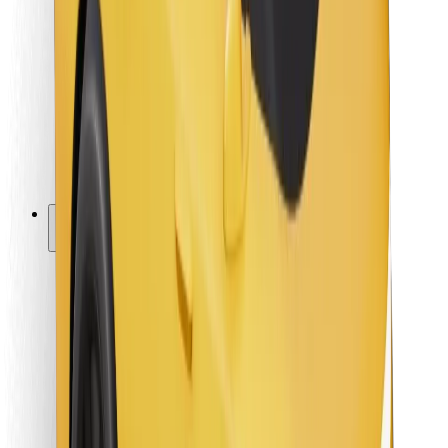
Vairuotojams
Kurjeriams
„Bolt Food“
Automobilių nuomos įmonių savininkams
Restoranams
„Bolt for Business“
Kita
Paslaugų teikėjai
Sąlygos
Slapukai
Saugumas
Automobilis atvyks per kelias minutes!