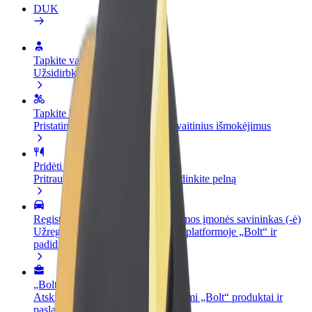
DUK
Tapkite vairuotoju (-a)
Užsidirbkite jums patogiu metu
Tapkite kurjeriu (-e)
Pristatinėkite maistą ir gaukite savaitinius išmokėjimus
Pridėti restoraną ar parduotuvę
Pritraukite daugiau klientų ir padidinkite pelną
Registruotis kaip automobilių nuomos įmonės savininkas (-ė)
Užregistruokite savo automobilius platformoje „Bolt“ ir
padidinkite pajamas
„Bolt for Business“
Atskirų įmonių poreikiams pritaikomi „Bolt“ produktai ir
paslaugos