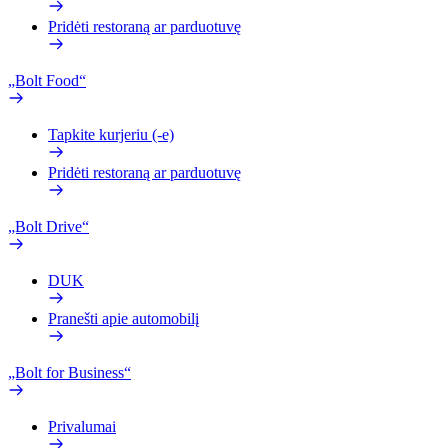
Pridėti restoraną ar parduotuvę
„Bolt Food“
Tapkite kurjeriu (-e)
Pridėti restoraną ar parduotuvę
„Bolt Drive“
DUK
Pranešti apie automobilį
„Bolt for Business“
Privalumai