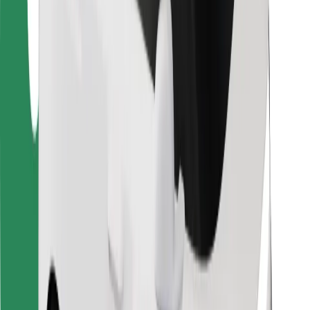
Kurjeriams
„Bolt Food“
Automobilių nuomos įmonių savininkams
Restoranams
„Bolt for Business“
Kita
Paslaugų teikėjai
Sąlygos
Slapukai
Saugumas
Automobilis atvyks per kelias minutes!
Atsisiųsti programėlę „Bolt“