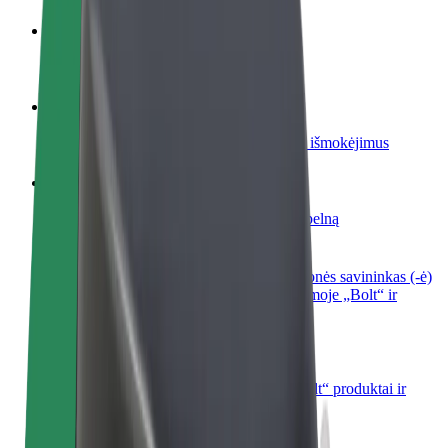
Tapkite vairuotoju (-a)
Užsidirbkite jums patogiu metu
Tapkite kurjeriu (-e)
Pristatinėkite maistą ir gaukite savaitinius išmokėjimus
Pridėti restoraną ar parduotuvę
Pritraukite daugiau klientų ir padidinkite pelną
Registruotis kaip automobilių nuomos įmonės savininkas (-ė)
Užregistruokite savo automobilius platformoje „Bolt“ ir
padidinkite pajamas
„Bolt for Business“
Atskirų įmonių poreikiams pritaikomi „Bolt“ produktai ir
paslaugos