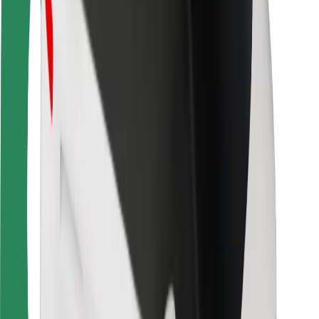
Keleivių saugumas
Vairuotojų saugumas
Paspirtukų saugumas
Saugumo laboratorija
Miestai
Vietovės
Sprendimai miestams
Oro uostai
„Bolt“ įkrovimo stotelės
Pagalba
Keleiviams
Vairuotojams