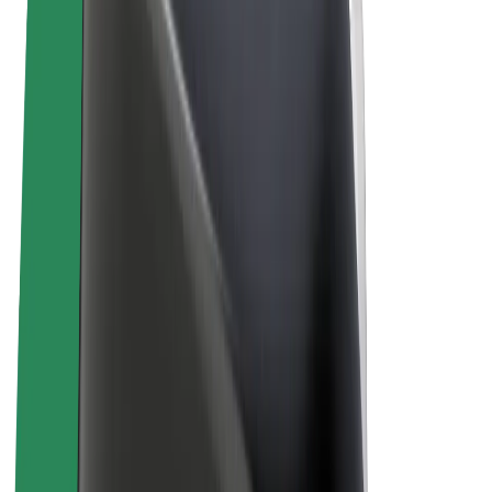
Sąlygos
Privatumas
Slapukai
© 2026 Bolt Technology OÜ
Paslaugos
Kelionės
Paspirtukai
„Bolt Market“
„Bolt Food“
„Bolt Drive“
„Bolt for Business“