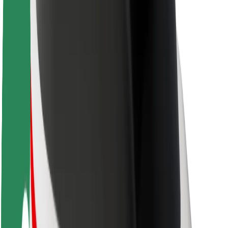
Apie „Bolt“
„Bolt“ tvarumo politika
Projektas „Zero“
Tinklaraštis
Naujienų centras
Prekių ženklo gairės
Misija
Investuotojams
Vadovybė
Prekės ženklas
Žiniasklaidai
„Urban Fund“
Saugumas