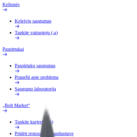
Kelionės
Keleivių saugumas
Tapkite vairuotoju (-a)
Paspirtukai
Paspirtukų saugumas
Pranešti apie problemą
Saugumo laboratorija
„Bolt Market“
Tapkite kurjeriu (-e)
Pridėti restoraną ar parduotuvę