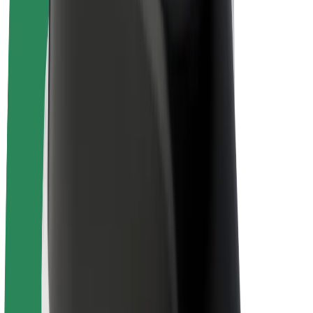
El. dviračiai
„Bolt Plus“
Užsidirbkite su „Bolt“
Vairuotojai
Vairuotojo pajamos
Kurjeriai
Kurjerio pajamos
„Bolt Food“ restoranai ir parduotuvės
Automobilių nuomos parkai
Franšizės
Apie mus
Karjera