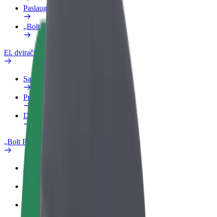
Paslaugos
„Bolt Food“ verslui
El. dviračiai
Saugumo laboratorija
Pranešti apie problemą
DUK
„Bolt Plus“
Privalumai
Kaip prisijungti
DUK