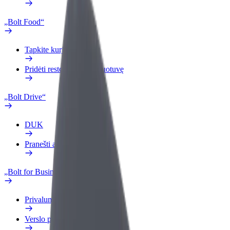
„Bolt Food“
Tapkite kurjeriu (-e)
Pridėti restoraną ar parduotuvę
„Bolt Drive“
DUK
Pranešti apie automobilį
„Bolt for Business“
Privalumai
Verslo profilis