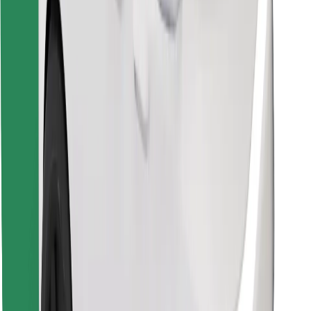
Raskite savo mėgstamą maistą!
Atsisiųsti programėlę „Bolt Food“