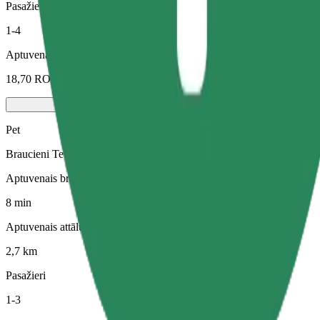
Pasažieri
1-4
Aptuvenā cena
18,70 RON
Pet
Braucieni Tev un Tavam mājdzīvniekam. Suņiem jāvalkā purngals, mazi
Aptuvenais brauciena ilgums
8 min
Aptuvenais attālums
2,7 km
Pasažieri
1-3