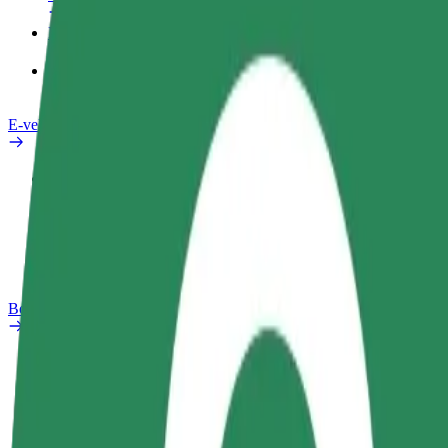
Pakalpojumi
Bolt Food uzņēmumiem
E-velosipēdi
Drošības laboratorija
Ziņot
BUJ
Bolt Plus
Ieguvumi
Kā pievienoties
BUJ