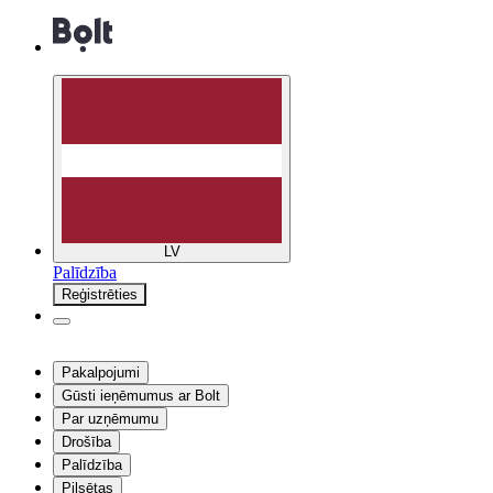
LV
Palīdzība
Reģistrēties
Pakalpojumi
Gūsti ieņēmumus ar Bolt
Par uzņēmumu
Drošība
Palīdzība
Pilsētas