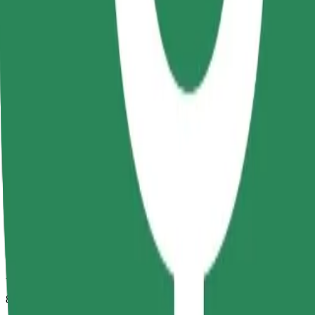
Aptuvenais brauciena ilgums
8 min
Aptuvenais attālums
2,7 km
Pasažieri
1-4
Aptuvenā cena
16,90 RON
Comfort
Lielāki auto ar papildu vietu kājām un mantām
Aptuvenais brauciena ilgums
8 min