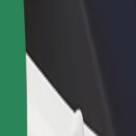
no restorānu vai veikalu
Reģistrējies kā autoparka īpašnieks
dz vairāk klientu un paaugstini
Pievieno savu autoparku Bolt un paliel
umus
ieņēmumus
a Shopping Center
ter? Uzzini, kuri pakalpojumi pieejami Tavā pilsētā un izvēlies ceļa
Lejupielādēt lietotni