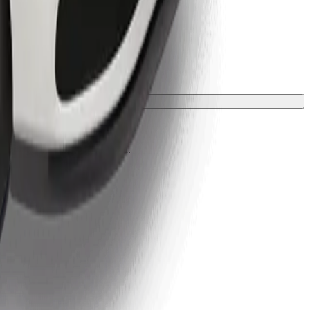
zsargā ar segu vai paklājiņu.