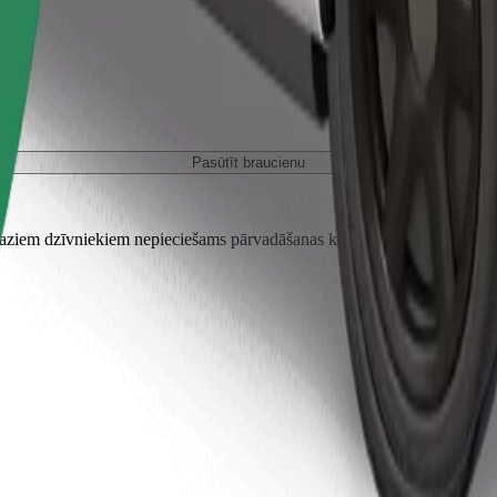
Pasūtīt braucienu
em dzīvniekiem nepieciešams pārvadāšanas konteiners, un sēdekļi jāai