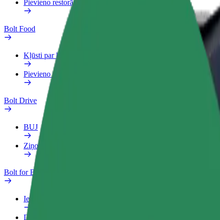
Pievieno restorānu vai veikalu
Bolt Food
Kļūsti par kurjeru
Pievieno restorānu vai veikalu
Bolt Drive
BUJ
Ziņo par transportlīdzekli
Bolt for Business
Ieguvumi
Darba Profils