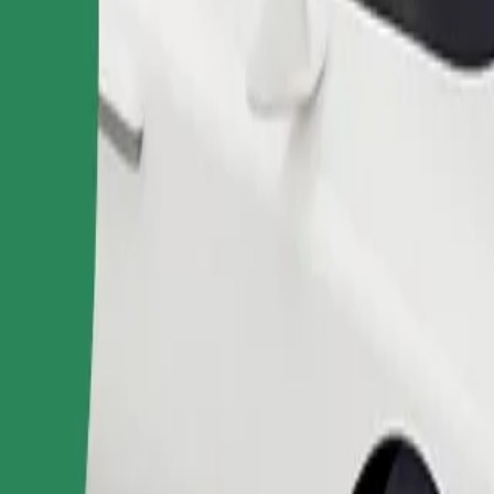
Pasūtīt braucienu