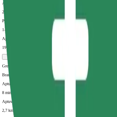
Aptuvenais attālums
2,7 km
Pasažieri
1-4
Aptuvenā cena
19,20 RON
Green
Braucieni hibrīdauto un elektroauto
Aptuvenais brauciena ilgums
8 min
Aptuvenais attālums
2,7 km