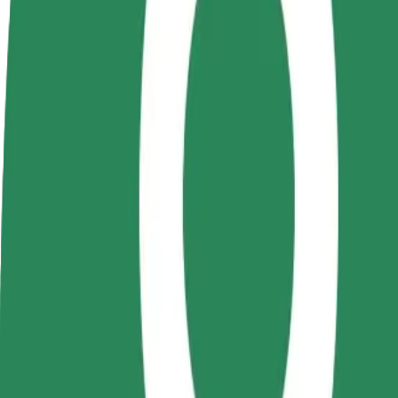
Kļūsti par
Kļūsti par kurjeru
Pievie
autovadītāju
Piegādā ēdienu un saņem izmaksu
Sasnie
Gūsti ieņēmumus, kā
ik nedēļu
ieņēm
vēlies
Kā nokļūt no: Campus UTCN Observator uz: Platini
Tev no: Campus UTCN Observator jānokļūst uz: Platinia Shopping Cen
No
Campus UTCN Observator
Uz
Platinia Shopping Center
Ērtība un komforts ir tikai dažu pieskārienu attālumā!
Bolt
Uzticami braucieni ikdienas vidēja izmēra auto