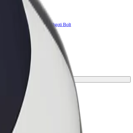
Bolt for Business
ini
Tavam uzņēmumam pielāgoti Bolt
pakalpojumi
m piemērotāko braucienu.