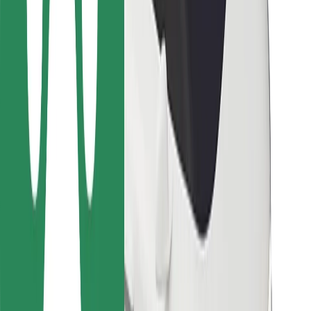
Kurjeriem
Bolt Food
Autoparku īpašniekiem
Restorāniem
Bolt for Business
Cits
Piegādātāji
Noteikumi un nosacījumi
Sīkdatnes
Drošība
Saņem braucienu minūšu laikā!
Lejupielādē Bolt lietotni