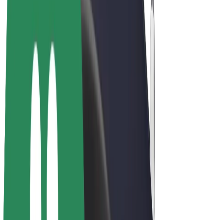
E-velosipēdi
Bolt Plus
Gūsti ieņēmumus ar Bolt
Autovadītāji
Autovadītāja ieņēmumi
Kurjeri
Kurjerpartnera ieņēmumi
Bolt Food tirgotāji
Reģistrē autoparku
Franšīzes
Par uzņēmumu
Karjera