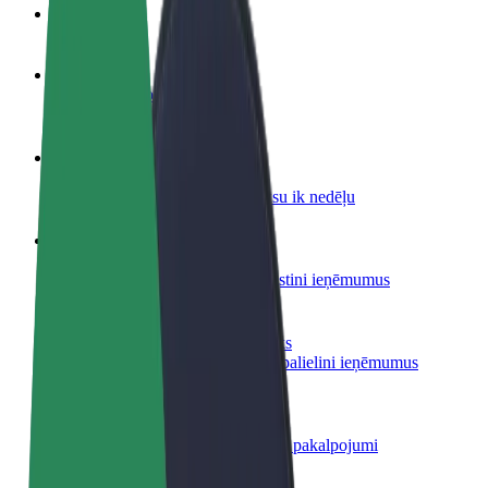
BUJ
Kļūsti par autovadītāju
Gūsti ieņēmumus, kā vēlies
Kļūsti par kurjeru
Piegādā ēdienu un saņem izmaksu ik nedēļu
Pievieno restorānu vai veikalu
Sasniedz vairāk klientu un paaugstini ieņēmumus
Reģistrējies kā autoparka īpašnieks
Pievieno savu autoparku Bolt un palielini ieņēmumus
Bolt for Business
Tavam uzņēmumam pielāgoti Bolt pakalpojumi