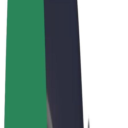
Noteikumi un nosacījumi
Privātuma politika
Sīkdatnes
© 2026 Bolt Technology OÜ
Pakalpojumi
Braucieni
Skrejriteņi
Bolt Market
Bolt Food
Bolt Drive
Bolt for Business