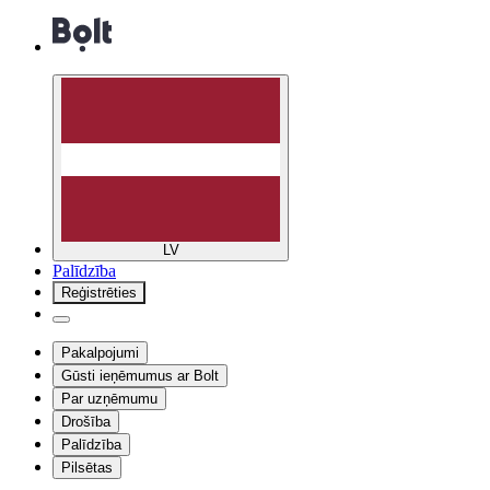
LV
Palīdzība
Reģistrēties
Pakalpojumi
Gūsti ieņēmumus ar Bolt
Par uzņēmumu
Drošība
Palīdzība
Pilsētas