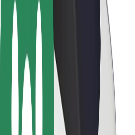
Pasažieru drošība
Autovadītāju drošība
Skrejriteņu drošība
Drošības laboratorija
Pilsētas
Pilsētas
Risinājumi pilsētām
Lidostas
Bolt uzlādes statīvi
Palīdzība
Pasažieriem
Autovadītājiem