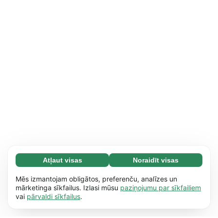
Atļaut visas
Noraidīt visas
Nepieciešamās (65)
Nepieciešamās sīkdatnes palīdz mūsu vietnei
Uzzināt vairāk
Mēs izmantojam obligātos, preferenču, analīzes un
nodrošināt pamata funkcijas, piemēram,
mārketinga sīkfailus. Izlasi mūsu
paziņojumu par sīkfailiem
vai
pārvaldi sīkfailus
.
dažādu lapu pārskatīšanu. Bez šīm sīkdatnēm
Izvēles (17)
vietne nevar nodrošināt pilnvērtīgu
Izvēles sīkdatnes palīdz mūsu vietnei
Uzzināt vairāk
saturu.
Uzzināt vairāk