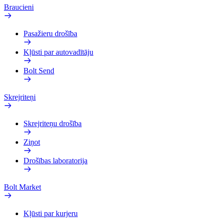
Braucieni
Pasažieru drošība
Kļūsti par autovadītāju
Bolt Send
Skrejriteņi
Skrejriteņu drošība
Ziņot
Drošības laboratorija
Bolt Market
Kļūsti par kurjeru