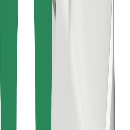
Atrodi savas mīļākās maltītes!
Lejupielādē Bolt Food lietotni