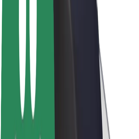
Par Bolt
Bolt ilgtspējība
Project Zero
Blogs
Ziņu telpa
Zīmola vadlīnijas
Misija
Attiecības ar investoriem
Vadība
Zīmols
Mediji
Pilsētvides fonds
Drošība