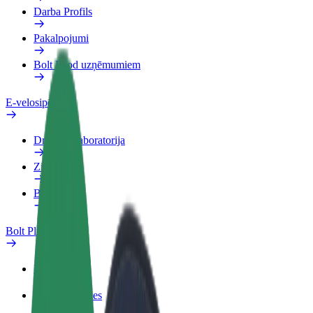
Darba Profils
Pakalpojumi
Bolt Food uzņēmumiem
E-velosipēdi
Drošības laboratorija
Ziņot
BUJ
Bolt Plus
Ieguvumi
Kā pievienoties