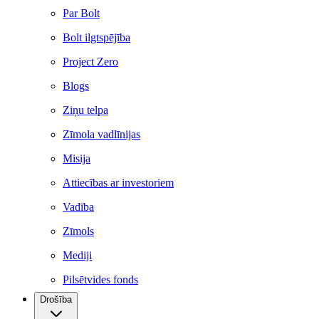
Par Bolt
Bolt ilgtspējība
Project Zero
Blogs
Ziņu telpa
Zīmola vadlīnijas
Misija
Attiecības ar investoriem
Vadība
Zīmols
Mediji
Pilsētvides fonds
Drošība