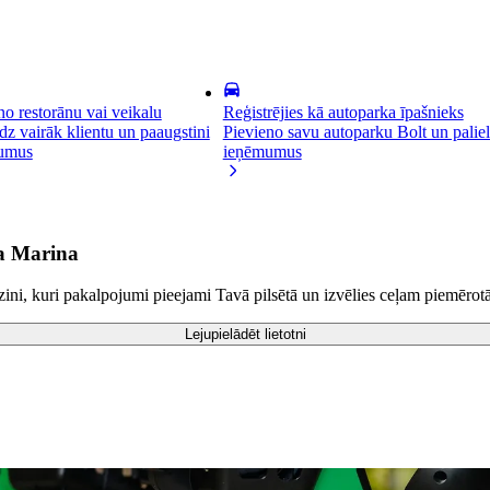
no restorānu vai veikalu
Reģistrējies kā autoparka īpašnieks
dz vairāk klientu un paaugstini
Pievieno savu autoparku Bolt un paliel
umus
ieņēmumus
ca Marina
ni, kuri pakalpojumi pieejami Tavā pilsētā un izvēlies ceļam piemērot
Lejupielādēt lietotni