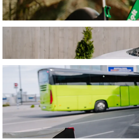
Izvēlies skrejriteni vai e-riteni braucieniem šajā pilsētā: Larnaka
Lejupielādē Bolt lietotni
Brauciens no: Lysithea Hotel Apartments 
Ja vēlies izdevīgāko cenu, tad iesakām izvēlēties Bolt kopbraukšana
dažādi auto visdažādākajiem dzīves brīžiem.
Lejupielādē Bolt lietotni
Bolt piedāvājumi braucienam no: Lysithe
Daudz bagāžas? Mūsu XL auto paredzēti līdz pat 6 pasažieriem.
Vēlies ceļot stilīgi? Izmēģini Bolt premium auto.
Ceļo ar bērniem? Pasūti auto, kurā pieejams paliktnītis bērnam.
Līdzi brauc mīlulis? Izmēģini mūsu auto, kuros ir ļauts braukt ar 
Nepieciešama papildu palīdzība? Assist kategorijas autovadītāji ir 
Izdevīgi braucieni? Izbaudi lētāko brauciena cenu, izvēloties maz
Lejupielādē Bolt lietotni