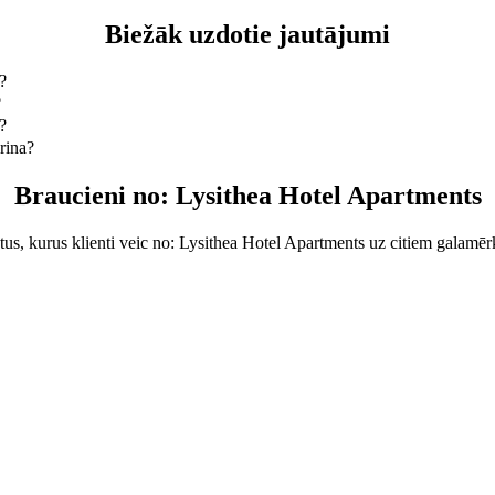
Biežāk uzdotie jautājumi
?
 nokļūt, izvēloties: 4-Seater, un tas Tev izmaksās aptuveni 22,80 € E
?
tments.
?
veicot ar 4-Seater, ceļā pavadīsi aptuveni 15 min.
rina?
ucienu veicot ar 4-Seater, būs aptuveni 22,80 € EUR.
Braucieni no: Lysithea Hotel Apartments
tus, kurus klienti veic no: Lysithea Hotel Apartments uz citiem galamērķ