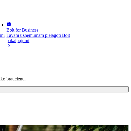
Bolt for Business
ini
Tavam uzņēmumam pielāgoti Bolt
pakalpojumi
āko braucienu.