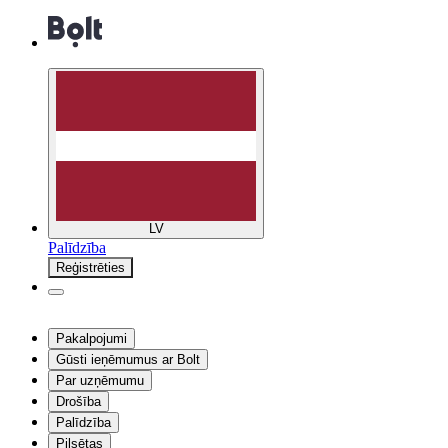
LV
Palīdzība
Reģistrēties
Pakalpojumi
Gūsti ieņēmumus ar Bolt
Par uzņēmumu
Drošība
Palīdzība
Pilsētas