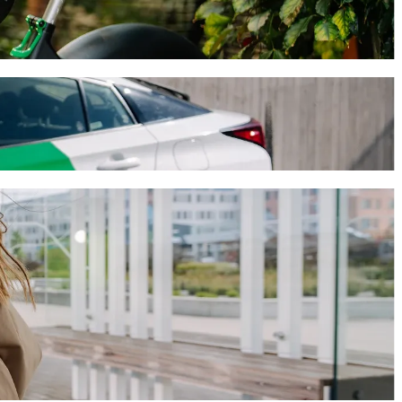
auto
15 min, un tas Tev izmaksās aptuveni 22,80 € EUR. Mūsu platformā ir
ti riteņkrēsliem.