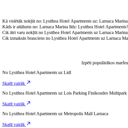
Kā vislētāk nokļūt no: Lysithea Hotel Apartments uz: Larnaca Marina
Visizdevīgāk no: Lysithea Hotel Apartments uz: Larnaca Marina varēsi
Kāds ir attālums no: Larnaca Marina līdz: Lysithea Hotel Apartments
Larnaca Marina ir aptuveni 12,5 km attālumā no Lysithea Hotel Apar
Cik ātri varu nokļūt no Lysithea Hotel Apartments uz Larnaca Marina
Braucot no Lysithea Hotel Apartments uz Larnaca Marina un braucienu 
Cik izmaksās brauciens no Lysithea Hotel Apartments uz Larnaca Ma
Brauciena cena no Lysithea Hotel Apartments uz Larnaca Marina, bra
Izpēti populārākos maršru
No
Lysithea Hotel Apartments
uz
Lidl
Skatīt vairāk
No
Lysithea Hotel Apartments
uz
Lois Parking Finikoudes Multipark
Skatīt vairāk
No
Lysithea Hotel Apartments
uz
Metropolis Mall Larnaca
Skatīt vairāk