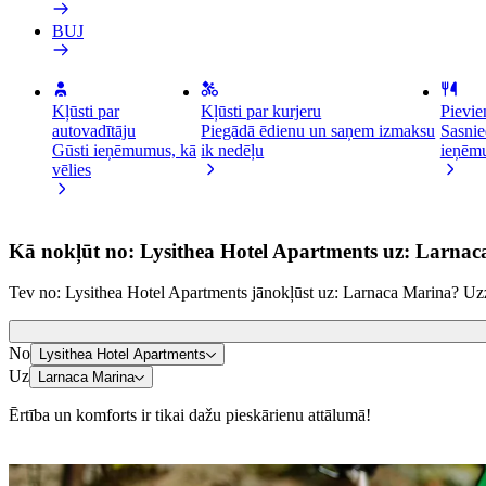
BUJ
Kļūsti par
Kļūsti par kurjeru
Pievie
autovadītāju
Piegādā ēdienu un saņem izmaksu
Sasnie
Gūsti ieņēmumus, kā
ik nedēļu
ieņēm
vēlies
Kā nokļūt no: Lysithea Hotel Apartments uz: Larna
Tev no: Lysithea Hotel Apartments jānokļūst uz: Larnaca Marina? Uzzi
No
Lysithea Hotel Apartments
Uz
Larnaca Marina
Ērtība un komforts ir tikai dažu pieskārienu attālumā!
Skrejriteni vai e-riteni