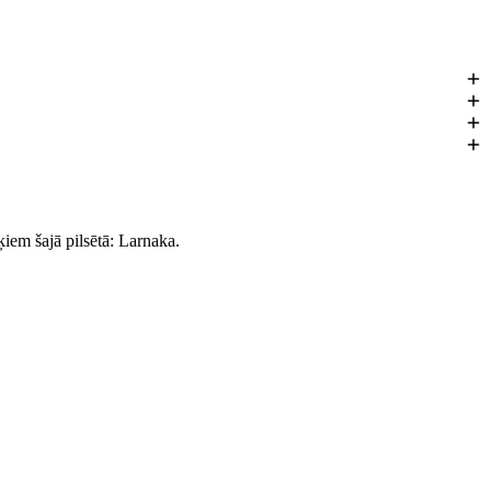
UR.
iem šajā pilsētā: Larnaka.