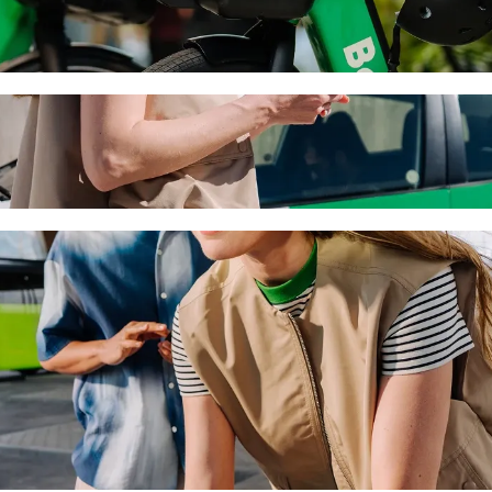
uz: Larnaca Marina ar Bolt kopbraukšanas 
s auto braucienam uz: Larnaca Marina. Ar Bolt ceļā pavadīsi aptuveni 
a Hotel Apartments uz: Larnaca Marina
mājdzīvniekiem.
apmācīti darbā ar cilvēkiem ar īpašām vajadzībām, kā arī auto ir piemēro
os Economy kategorijas auto.