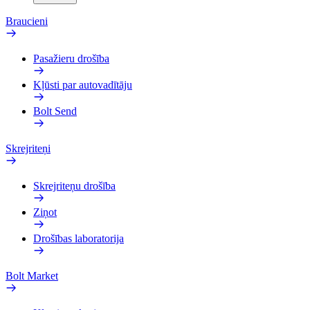
Braucieni
Pasažieru drošība
Kļūsti par autovadītāju
Bolt Send
Skrejriteņi
Skrejriteņu drošība
Ziņot
Drošības laboratorija
Bolt Market