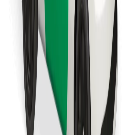
Lejupielādē Bolt Food lietotni