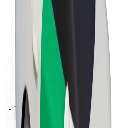
Bolt ilgtspējība
Project Zero
Blogs
Ziņu telpa
Zīmola vadlīnijas
Misija
Attiecības ar investoriem
Vadība
Zīmols
Mediji
Pilsētvides fonds
Drošība
Pasažieru drošība