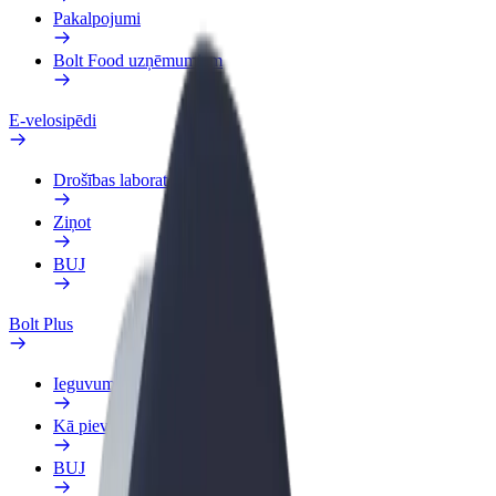
Pakalpojumi
Bolt Food uzņēmumiem
E-velosipēdi
Drošības laboratorija
Ziņot
BUJ
Bolt Plus
Ieguvumi
Kā pievienoties
BUJ