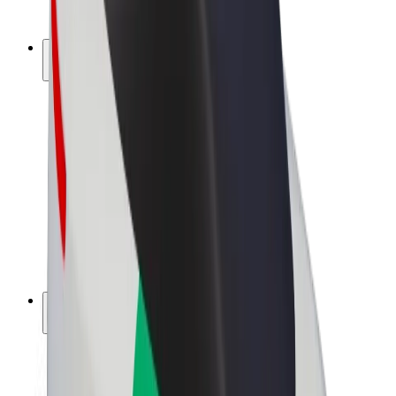
Bolt Plus
Gūsti ieņēmumus ar Bolt
Autovadītāji
Autovadītāja ieņēmumi
Kurjeri
Kurjerpartnera ieņēmumi
Bolt Food tirgotāji
Reģistrē autoparku
Franšīzes
Par uzņēmumu
Karjera
Par Bolt