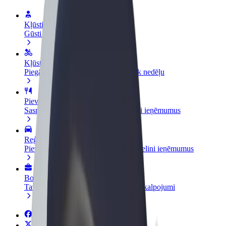
Kļūsti par autovadītāju
Gūsti ieņēmumus, kā vēlies
Kļūsti par kurjeru
Piegādā ēdienu un saņem izmaksu ik nedēļu
Pievieno restorānu vai veikalu
Sasniedz vairāk klientu un paaugstini ieņēmumus
Reģistrējies kā autoparka īpašnieks
Pievieno savu autoparku Bolt un palielini ieņēmumus
Bolt for Business
Tavam uzņēmumam pielāgoti Bolt pakalpojumi