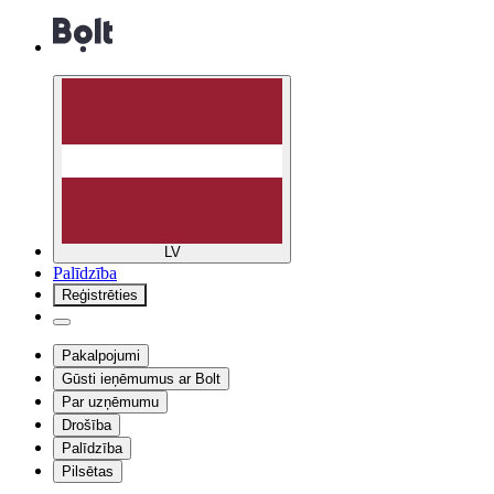
LV
Palīdzība
Reģistrēties
Pakalpojumi
Gūsti ieņēmumus ar Bolt
Par uzņēmumu
Drošība
Palīdzība
Pilsētas