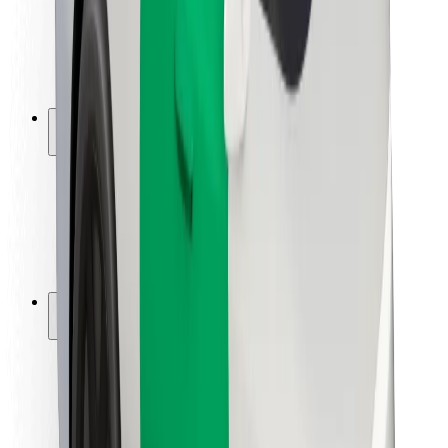
Autovadītāju drošība
Skrejriteņu drošība
Drošības laboratorija
Pilsētas
Pilsētas
Risinājumi pilsētām
Lidostas
Bolt uzlādes statīvi
Palīdzība
Pasažieriem
Autovadītājiem
Kurjeriem