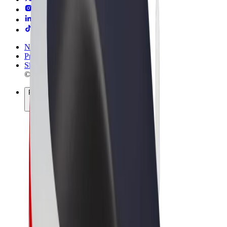
Noteikumi un nosacījumi
Privātuma politika
Sīkdatnes
© 2026 Bolt Technology OÜ
Pakalpojumi
Braucieni
Skrejriteņi
Bolt Market
Bolt Food
Bolt Drive
Bolt for Business
E-velosipēdi