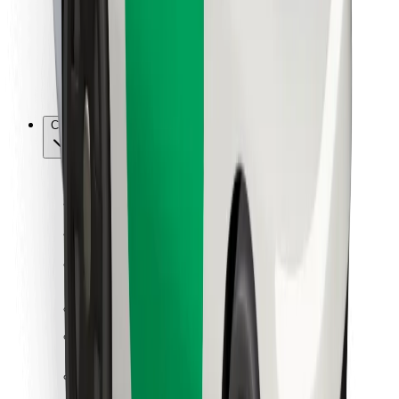
Bolt Food
Autoparku īpašniekiem
Restorāniem
Bolt for Business
Cits
Piegādātāji
Noteikumi un nosacījumi
Sīkdatnes
Drošība
Saņem braucienu minūšu laikā!
Lejupielādē Bolt lietotni
Atrodi savas mīļākās maltītes!