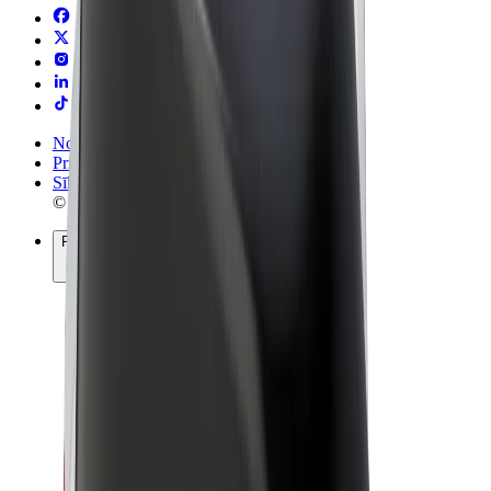
Noteikumi un nosacījumi
Privātuma politika
Sīkdatnes
© 2026 Bolt Technology OÜ
Pakalpojumi
Braucieni
Skrejriteņi
Bolt Market
Bolt Food
Bolt Drive
Bolt for Business