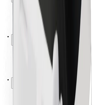
Pasažieru drošība
Autovadītāju drošība
Skrejriteņu drošība
Drošības laboratorija
Pilsētas
Pilsētas
Risinājumi pilsētām
Lidostas
Bolt uzlādes statīvi
Palīdzība
Pasažieriem
Autovadītājiem