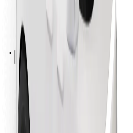
Kurjeriem
Bolt Food
Autoparku īpašniekiem
Restorāniem
Bolt for Business
Cits
Piegādātāji
Noteikumi un nosacījumi
Sīkdatnes
Drošība
Saņem braucienu minūšu laikā!
Lejupielādē Bolt lietotni