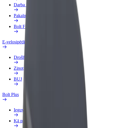
Darba Profils
Pakalpojumi
Bolt Food uzņēmumiem
E-velosipēdi
Drošības laboratorija
Ziņot
BUJ
Bolt Plus
Ieguvumi
Kā pievienoties