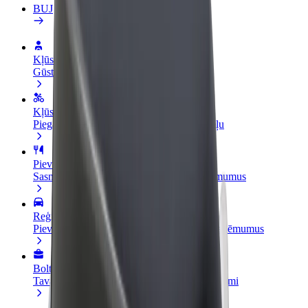
BUJ
Kļūsti par autovadītāju
Gūsti ieņēmumus, kā vēlies
Kļūsti par kurjeru
Piegādā ēdienu un saņem izmaksu ik nedēļu
Pievieno restorānu vai veikalu
Sasniedz vairāk klientu un paaugstini ieņēmumus
Reģistrējies kā autoparka īpašnieks
Pievieno savu autoparku Bolt un palielini ieņēmumus
Bolt for Business
Tavam uzņēmumam pielāgoti Bolt pakalpojumi