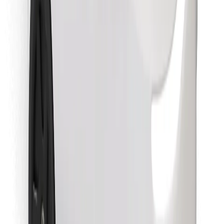
Atrodi savas mīļākās maltītes!
Lejupielādē Bolt Food lietotni