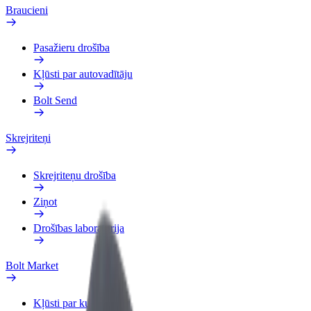
Braucieni
Pasažieru drošība
Kļūsti par autovadītāju
Bolt Send
Skrejriteņi
Skrejriteņu drošība
Ziņot
Drošības laboratorija
Bolt Market
Kļūsti par kurjeru