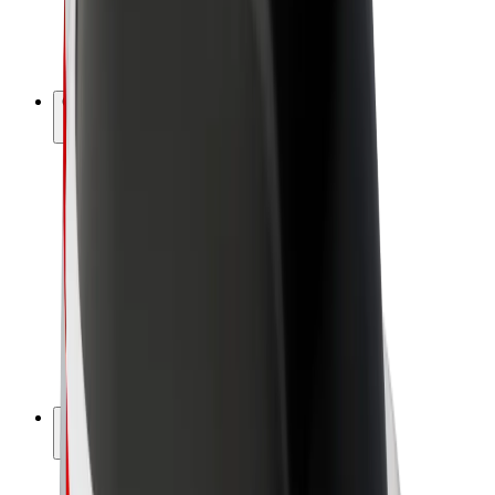
E-velosipēdi
Bolt Plus
Gūsti ieņēmumus ar Bolt
Autovadītāji
Autovadītāja ieņēmumi
Kurjeri
Kurjerpartnera ieņēmumi
Bolt Food tirgotāji
Reģistrē autoparku
Franšīzes
Par uzņēmumu
Karjera