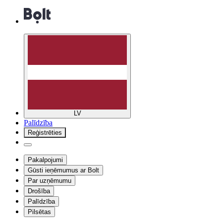
LV
Palīdzība
Reģistrēties
Pakalpojumi
Gūsti ieņēmumus ar Bolt
Par uzņēmumu
Drošība
Palīdzība
Pilsētas