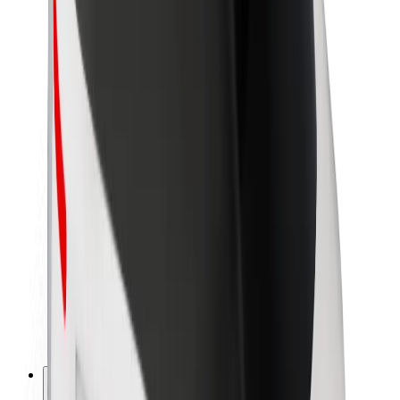
Par Bolt
Bolt ilgtspējība
Project Zero
Blogs
Ziņu telpa
Zīmola vadlīnijas
Misija
Attiecības ar investoriem
Vadība
Zīmols
Mediji
Pilsētvides fonds
Drošība