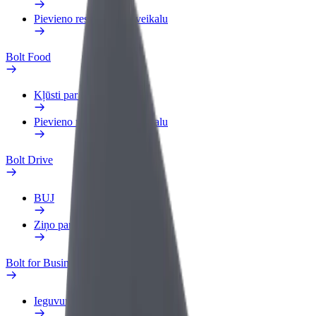
Pievieno restorānu vai veikalu
Bolt Food
Kļūsti par kurjeru
Pievieno restorānu vai veikalu
Bolt Drive
BUJ
Ziņo par transportlīdzekli
Bolt for Business
Ieguvumi