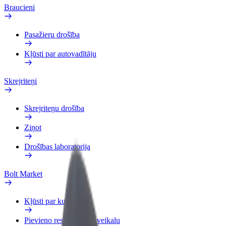
Braucieni
Pasažieru drošība
Kļūsti par autovadītāju
Skrejriteņi
Skrejriteņu drošība
Ziņot
Drošības laboratorija
Bolt Market
Kļūsti par kurjeru
Pievieno restorānu vai veikalu