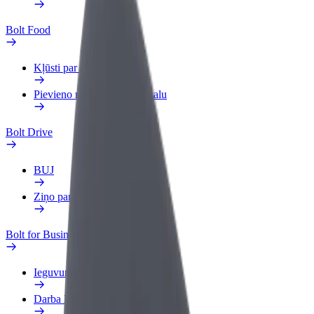
Bolt Food
Kļūsti par kurjeru
Pievieno restorānu vai veikalu
Bolt Drive
BUJ
Ziņo par transportlīdzekli
Bolt for Business
Ieguvumi
Darba Profils