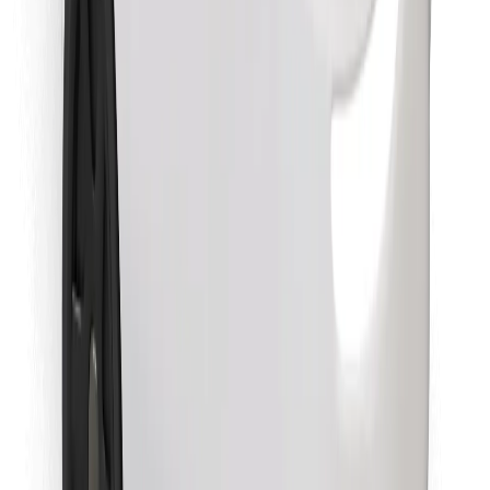
Lejupielādē Bolt Food lietotni