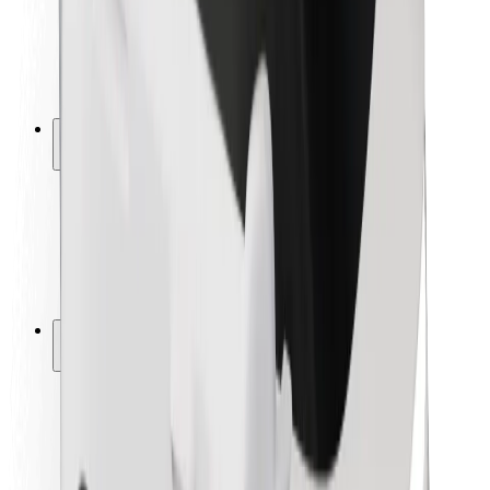
Autovadītāju drošība
Skrejriteņu drošība
Drošības laboratorija
Pilsētas
Pilsētas
Risinājumi pilsētām
Lidostas
Bolt uzlādes statīvi
Palīdzība
Pasažieriem
Autovadītājiem
Kurjeriem