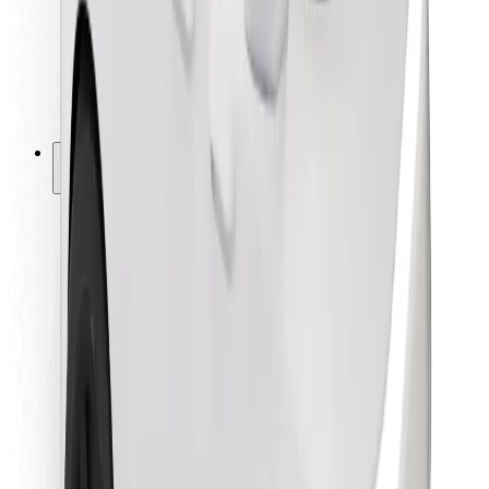
Bolt Food
Autoparku īpašniekiem
Restorāniem
Bolt for Business
Cits
Piegādātāji
Noteikumi un nosacījumi
Sīkdatnes
Drošība
Saņem braucienu minūšu laikā!
Lejupielādē Bolt lietotni
Atrodi savas mīļākās maltītes!