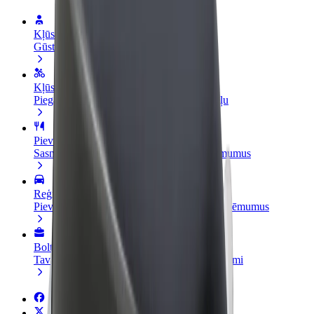
Kļūsti par autovadītāju
Gūsti ieņēmumus, kā vēlies
Kļūsti par kurjeru
Piegādā ēdienu un saņem izmaksu ik nedēļu
Pievieno restorānu vai veikalu
Sasniedz vairāk klientu un paaugstini ieņēmumus
Reģistrējies kā autoparka īpašnieks
Pievieno savu autoparku Bolt un palielini ieņēmumus
Bolt for Business
Tavam uzņēmumam pielāgoti Bolt pakalpojumi