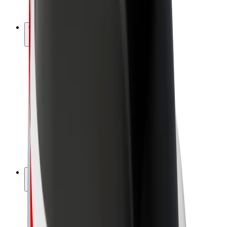
Bolt Plus
Gūsti ieņēmumus ar Bolt
Autovadītāji
Autovadītāja ieņēmumi
Kurjeri
Kurjerpartnera ieņēmumi
Bolt Food tirgotāji
Reģistrē autoparku
Franšīzes
Par uzņēmumu
Karjera
Par Bolt