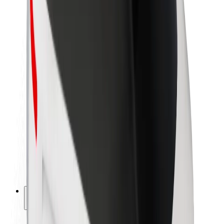
Bolt ilgtspējība
Project Zero
Blogs
Ziņu telpa
Zīmola vadlīnijas
Misija
Attiecības ar investoriem
Vadība
Zīmols
Mediji
Pilsētvides fonds
Drošība
Pasažieru drošība