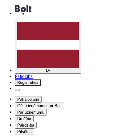
LV
Palīdzība
Reģistrēties
Pakalpojumi
Gūsti ieņēmumus ar Bolt
Par uzņēmumu
Drošība
Palīdzība
Pilsētas