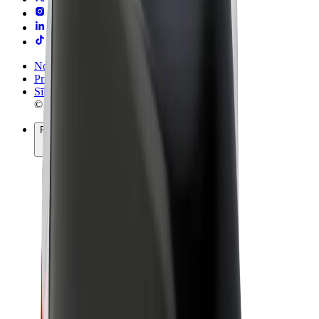
Noteikumi un nosacījumi
Privātuma politika
Sīkdatnes
© 2026 Bolt Technology OÜ
Pakalpojumi
Braucieni
Skrejriteņi
Bolt Market
Bolt Food
Bolt Drive
Bolt for Business
E-velosipēdi