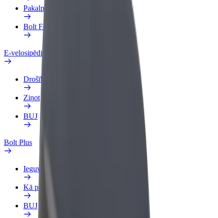
Pakalpojumi
Bolt Food uzņēmumiem
E-velosipēdi
Drošības laboratorija
Ziņot
BUJ
Bolt Plus
Ieguvumi
Kā pievienoties
BUJ