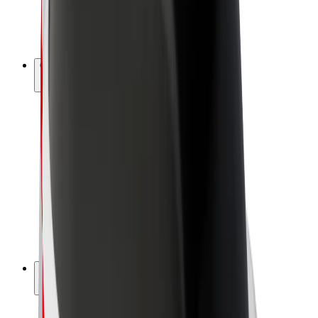
E-velosipēdi
Bolt Plus
Gūsti ieņēmumus ar Bolt
Autovadītāji
Autovadītāja ieņēmumi
Kurjeri
Kurjerpartnera ieņēmumi
Bolt Food tirgotāji
Reģistrē autoparku
Franšīzes
Par uzņēmumu
Karjera