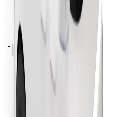
Kurjeriem
Bolt Food
Autoparku īpašniekiem
Restorāniem
Bolt for Business
Cits
Piegādātāji
Noteikumi un nosacījumi
Sīkdatnes
Drošība
Saņem braucienu minūšu laikā!
Lejupielādē Bolt lietotni