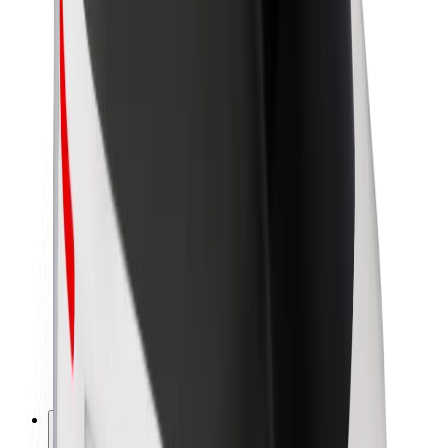
Par Bolt
Bolt ilgtspējība
Project Zero
Blogs
Ziņu telpa
Zīmola vadlīnijas
Misija
Attiecības ar investoriem
Vadība
Zīmols
Mediji
Pilsētvides fonds
Drošība