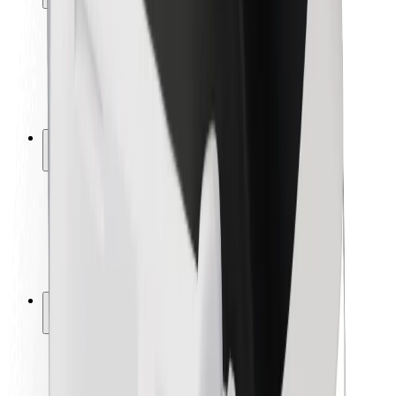
Pasažieru drošība
Autovadītāju drošība
Skrejriteņu drošība
Drošības laboratorija
Pilsētas
Pilsētas
Risinājumi pilsētām
Lidostas
Bolt uzlādes statīvi
Palīdzība
Pasažieriem
Autovadītājiem