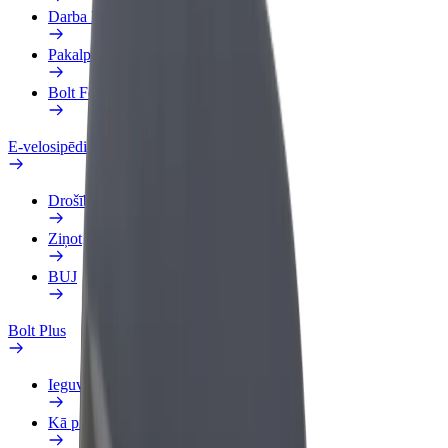
Darba Profils
Pakalpojumi
Bolt Food uzņēmumiem
E-velosipēdi
Drošības laboratorija
Ziņot
BUJ
Bolt Plus
Ieguvumi
Kā pievienoties