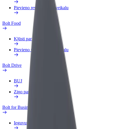
Pievieno restorānu vai veikalu
Bolt Food
Kļūsti par kurjeru
Pievieno restorānu vai veikalu
Bolt Drive
BUJ
Ziņo par transportlīdzekli
Bolt for Business
Ieguvumi