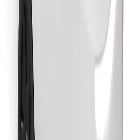
Atrodi savas mīļākās maltītes!
Lejupielādē Bolt Food lietotni