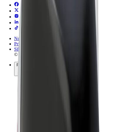
Noteikumi un nosacījumi
Privātuma politika
Sīkdatnes
© 2026 Bolt Technology OÜ
Pakalpojumi
Braucieni
Skrejriteņi
Bolt Market
Bolt Food
Bolt Drive
Bolt for Business