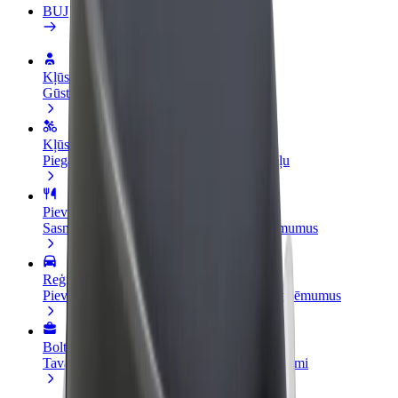
BUJ
Kļūsti par autovadītāju
Gūsti ieņēmumus, kā vēlies
Kļūsti par kurjeru
Piegādā ēdienu un saņem izmaksu ik nedēļu
Pievieno restorānu vai veikalu
Sasniedz vairāk klientu un paaugstini ieņēmumus
Reģistrējies kā autoparka īpašnieks
Pievieno savu autoparku Bolt un palielini ieņēmumus
Bolt for Business
Tavam uzņēmumam pielāgoti Bolt pakalpojumi