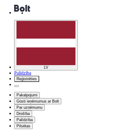
LV
Palīdzība
Reģistrēties
Pakalpojumi
Gūsti ieņēmumus ar Bolt
Par uzņēmumu
Drošība
Palīdzība
Pilsētas