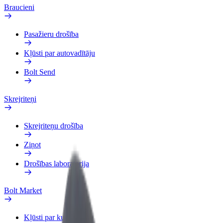
Braucieni
Pasažieru drošība
Kļūsti par autovadītāju
Bolt Send
Skrejriteņi
Skrejriteņu drošība
Ziņot
Drošības laboratorija
Bolt Market
Kļūsti par kurjeru