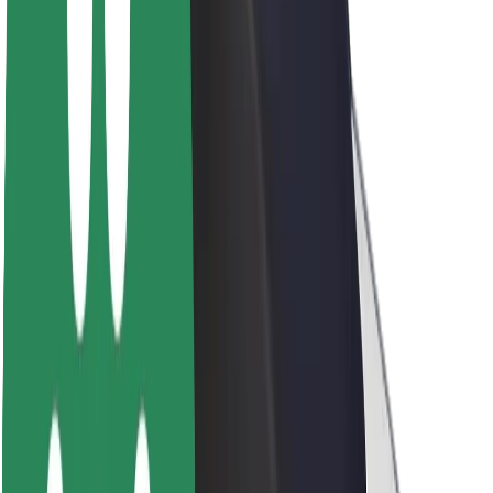
Par Bolt
Bolt ilgtspējība
Project Zero
Blogs
Ziņu telpa
Zīmola vadlīnijas
Misija
Attiecības ar investoriem
Vadība
Zīmols
Mediji
Pilsētvides fonds
Drošība