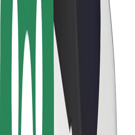
Pasažieru drošība
Autovadītāju drošība
Skrejriteņu drošība
Drošības laboratorija
Pilsētas
Pilsētas
Risinājumi pilsētām
Lidostas
Bolt uzlādes statīvi
Palīdzība
Pasažieriem
Autovadītājiem