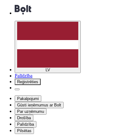
LV
Palīdzība
Reģistrēties
Pakalpojumi
Gūsti ieņēmumus ar Bolt
Par uzņēmumu
Drošība
Palīdzība
Pilsētas