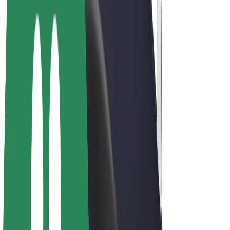
E-velosipēdi
Bolt Plus
Gūsti ieņēmumus ar Bolt
Autovadītāji
Autovadītāja ieņēmumi
Kurjeri
Kurjerpartnera ieņēmumi
Bolt Food tirgotāji
Reģistrē autoparku
Franšīzes
Par uzņēmumu
Karjera