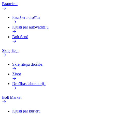
Braucieni
Pasažieru drošība
Kļūsti par autovadītāju
Bolt Send
Skrejriteņi
Skrejriteņu drošība
Ziņot
Drošības laboratorija
Bolt Market
Kļūsti par kurjeru