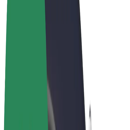
Noteikumi un nosacījumi
Privātuma politika
Sīkdatnes
© 2026 Bolt Technology OÜ
Pakalpojumi
Braucieni
Skrejriteņi
Bolt Market
Bolt Food
Bolt Drive
Bolt for Business