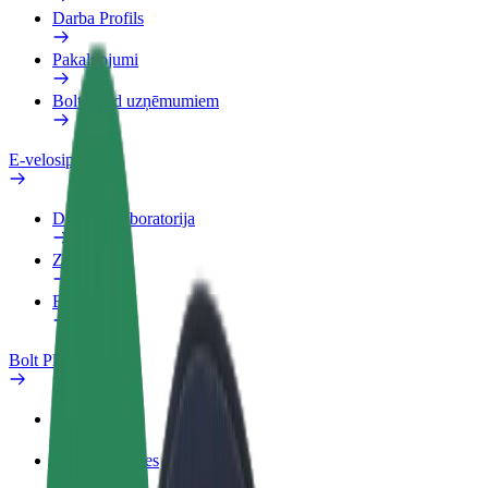
Darba Profils
Pakalpojumi
Bolt Food uzņēmumiem
E-velosipēdi
Drošības laboratorija
Ziņot
BUJ
Bolt Plus
Ieguvumi
Kā pievienoties