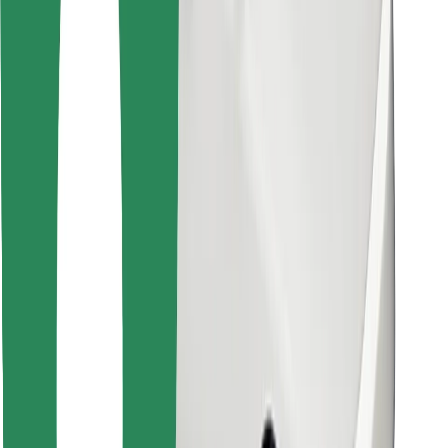
Atrodi savas mīļākās maltītes!
Lejupielādē Bolt Food lietotni