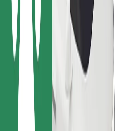
Kurjeriem
Bolt Food
Autoparku īpašniekiem
Restorāniem
Bolt for Business
Cits
Piegādātāji
Noteikumi un nosacījumi
Sīkdatnes
Drošība
Saņem braucienu minūšu laikā!
Lejupielādē Bolt lietotni