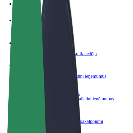
BUJ
Kļūsti par autovadītāju
Gūsti ieņēmumus, kā vēlies
Kļūsti par kurjeru
Piegādā ēdienu un saņem izmaksu ik nedēļu
Pievieno restorānu vai veikalu
Sasniedz vairāk klientu un paaugstini ieņēmumus
Reģistrējies kā autoparka īpašnieks
Pievieno savu autoparku Bolt un palielini ieņēmumus
Bolt for Business
Tavam uzņēmumam pielāgoti Bolt pakalpojumi