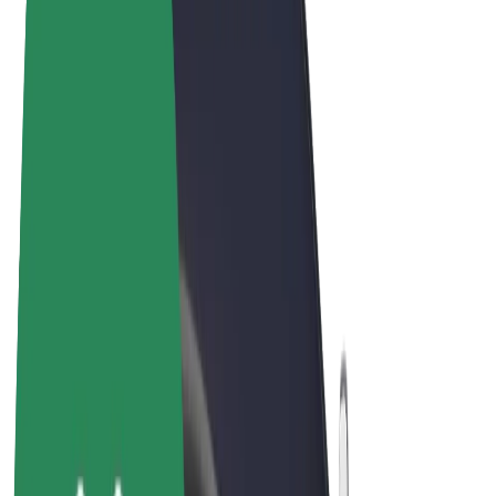
Noteikumi un nosacījumi
Privātuma politika
Sīkdatnes
© 2026 Bolt Technology OÜ
Pakalpojumi
Braucieni
Skrejriteņi
Bolt Market
Bolt Food
Bolt Drive
Bolt for Business