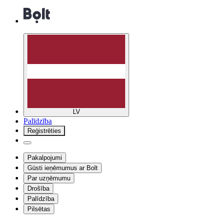
LV
Palīdzība
Reģistrēties
Pakalpojumi
Gūsti ieņēmumus ar Bolt
Par uzņēmumu
Drošība
Palīdzība
Pilsētas