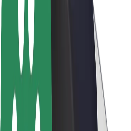
Par Bolt
Bolt ilgtspējība
Project Zero
Blogs
Ziņu telpa
Zīmola vadlīnijas
Misija
Attiecības ar investoriem
Vadība
Zīmols
Mediji
Pilsētvides fonds
Drošība