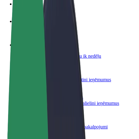
BUJ
Kļūsti par autovadītāju
Gūsti ieņēmumus, kā vēlies
Kļūsti par kurjeru
Piegādā ēdienu un saņem izmaksu ik nedēļu
Pievieno restorānu vai veikalu
Sasniedz vairāk klientu un paaugstini ieņēmumus
Reģistrējies kā autoparka īpašnieks
Pievieno savu autoparku Bolt un palielini ieņēmumus
Bolt for Business
Tavam uzņēmumam pielāgoti Bolt pakalpojumi