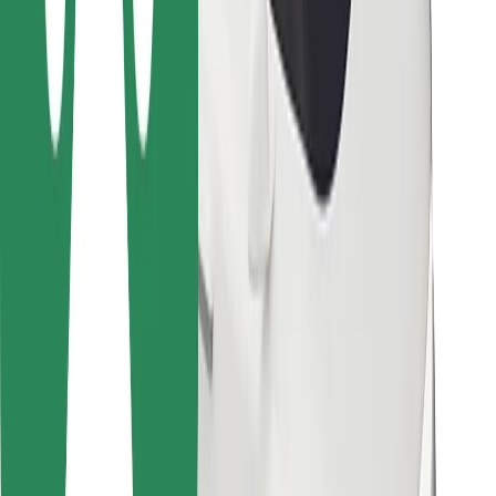
Kurjeriem
Bolt Food
Autoparku īpašniekiem
Restorāniem
Bolt for Business
Cits
Piegādātāji
Noteikumi un nosacījumi
Sīkdatnes
Drošība
Saņem braucienu minūšu laikā!
Lejupielādē Bolt lietotni