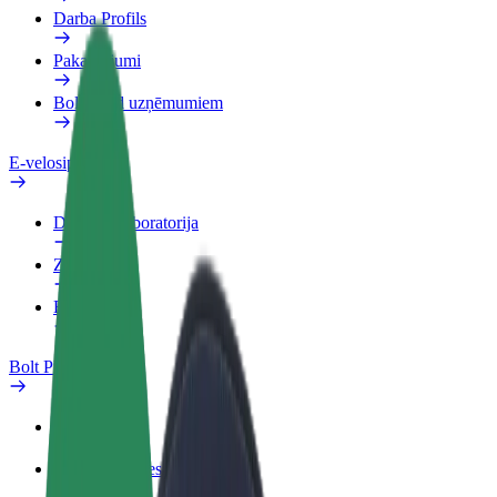
Darba Profils
Pakalpojumi
Bolt Food uzņēmumiem
E-velosipēdi
Drošības laboratorija
Ziņot
BUJ
Bolt Plus
Ieguvumi
Kā pievienoties