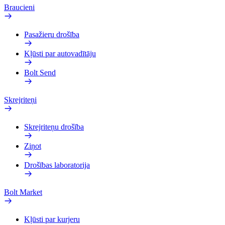
Braucieni
Pasažieru drošība
Kļūsti par autovadītāju
Bolt Send
Skrejriteņi
Skrejriteņu drošība
Ziņot
Drošības laboratorija
Bolt Market
Kļūsti par kurjeru