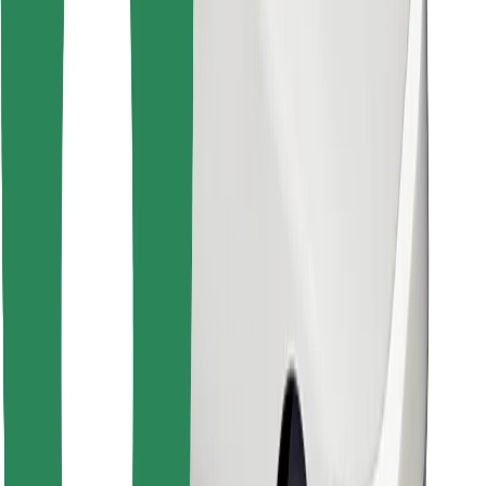
Atrodi savas mīļākās maltītes!
Lejupielādē Bolt Food lietotni