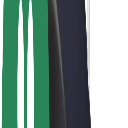
E-velosipēdi
Bolt Plus
Gūsti ieņēmumus ar Bolt
Autovadītāji
Autovadītāja ieņēmumi
Kurjeri
Kurjerpartnera ieņēmumi
Bolt Food tirgotāji
Reģistrē autoparku
Franšīzes
Par uzņēmumu
Karjera