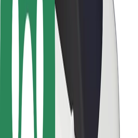
Pasažieru drošība
Autovadītāju drošība
Skrejriteņu drošība
Drošības laboratorija
Pilsētas
Pilsētas
Risinājumi pilsētām
Lidostas
Bolt uzlādes statīvi
Palīdzība
Pasažieriem
Autovadītājiem